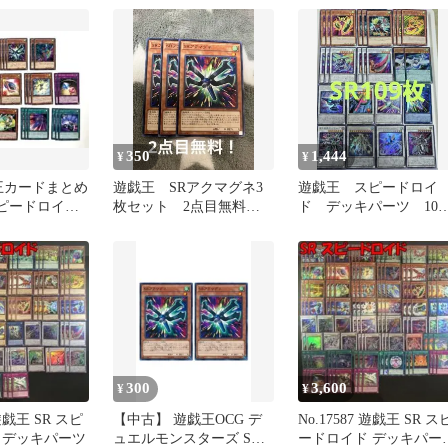
350
1,444
¥
¥
戯王カードまとめ
遊戯王 SRアクマグネ3
遊戯王 スピードロイ
スピードロイド
枚セット 2点目無料
ド デッキパーツ 109
4407
枚
300
3,600
¥
¥
 遊戯王 SR スピ
【中古】 遊戯王OCG デ
No.17587 遊戯王 SR ス
 デッキパーツ
ュエルモンスターズ SR
ードロイド デッキパー