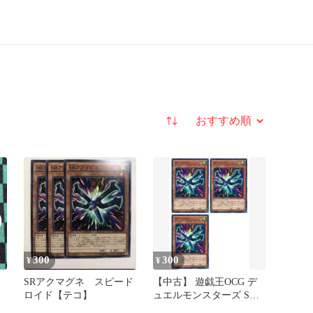
並び替え
300
300
¥
¥
SRアクマグネ スピード
【中古】 遊戯王OCG デ
ロイド【テコ】
ュエルモンスターズ SR
アクマグネ MACR