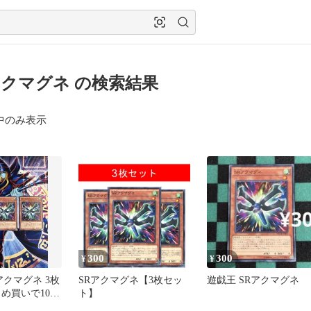
クマグネ の検索結果
中のみ表示
300
300
¥
¥
アクマグネ 3枚
SRアクマグネ【3枚セッ
遊戯王 SRアクマグネ
め買いで100
ト】