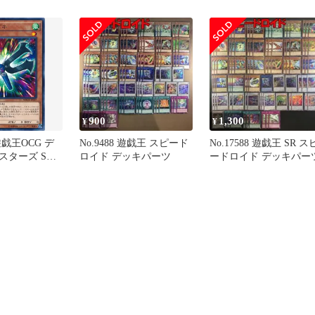
アクマグネ MACR
高レアリティ多数
MACR-JP007 2枚セット
900
1,300
¥
¥
戯王OCG デ
No.9488 遊戯王 スピード
No.17588 遊戯王 SR ス
スターズ SR
ロイド デッキパーツ
ードロイド デッキパー
MACR
7