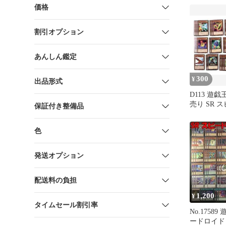
価格
割引オプション
あんしん鑑定
300
¥
出品形式
D113 遊
売り SR 
保証付き整備品
① 39枚
色
発送オプション
配送料の負担
1,200
¥
タイムセール割引率
No.17589
ードロイド