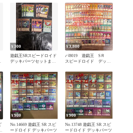
MACR-JP007 3枚セット
300
3,800
¥
¥
遊戯王SRスピードロイド
パ8019 遊戯王 SＲ
デッキパーツセットまと
スピードロイド デッ
め売り
キ パーツ
900
900
¥
¥
ピ
No.14669 遊戯王 SR スピ
No.13748 遊戯王 SR スピ
ツ
ードロイド デッキパーツ
ードロイド デッキパーツ