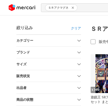
ンツにスキップ
ＳＲアクマグネ
絞り込み
ＳＲア
クリア
カテゴリー
販売
ブランド
サイズ
販売状況
出品者
300
¥
遊戯王 SR
商品の状態
セット まと
円