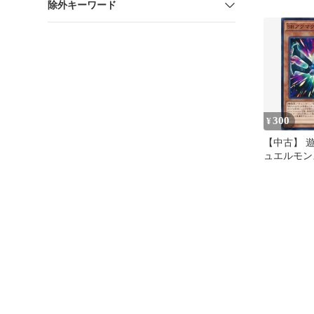
除外キーワード
300
¥
【中古】 遊
ュエルモン
アクマグネ 
MACR-JP00