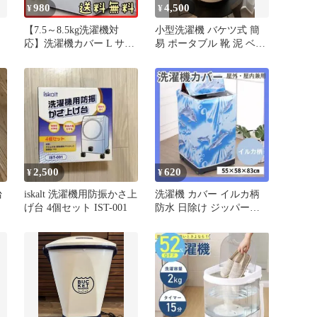
980
4,500
¥
¥
【7.5～8.5kg洗濯機対
小型洗濯機 バケツ式 簡
応】洗濯機カバー L サイ
易 ポータブル 靴 泥 ベビ
ズ 屋外 劣化防止 防水
ー 脱水付 クリアホワイ
ト
2,500
620
¥
¥
台
iskalt 洗濯機用防振かさ上
洗濯機 カバー イルカ柄
げ台 4個セット IST-001
防水 日除け ジッパー付
き 外置き 劣化防止 雨よ
け