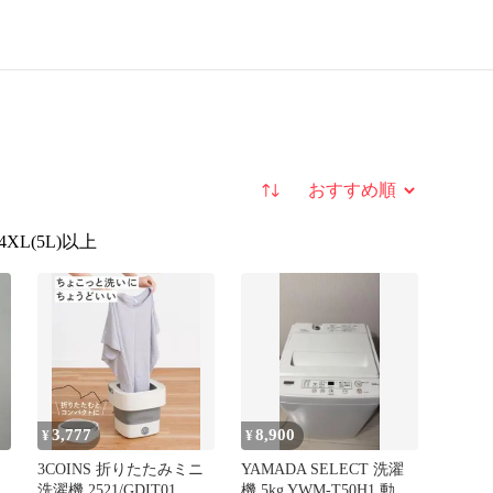
並び替え
4XL(5L)以上
3,777
8,900
¥
¥
3COINS 折りたたみミニ
YAMADA SELECT 洗濯
ル
洗濯機 2521/GDIT01
機 5kg YWM-T50H1 動作