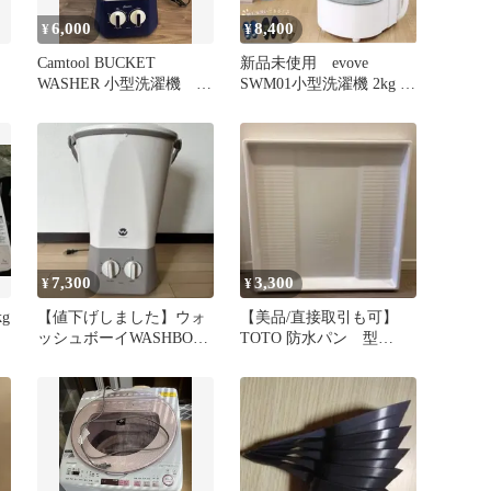
6,000
8,400
¥
¥
Camtool BUCKET
新品未使用 evove
WASHER 小型洗濯機 バ
SWM01小型洗濯機 2kg タ
ケツ型洗濯機
イマー付き 温水対応
7,300
3,300
¥
¥
g
【値下げしました】ウォ
【美品/直接取引も可】
ッシュボーイWASHBOY
TOTO 防水パン 型
小型洗濯機 本体
番:PWY1