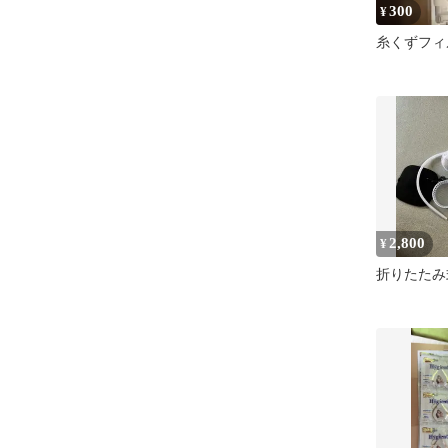
300
¥
糸くずフィ
2,800
¥
折りたたみ