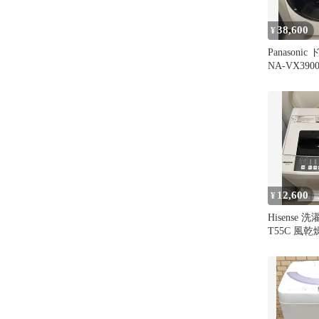
38,600
¥
Panason
NA-VX390
製）
12,600
¥
Hisense 洗
T55C 風
し