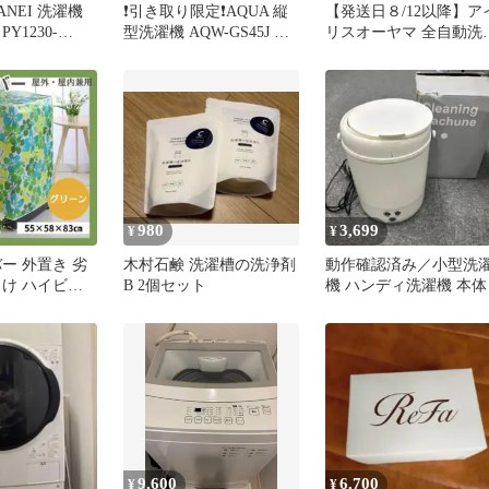
ANEI 洗濯機
❗️引き取り限定❗️AQUA 縦
【発送日８/12以降】ア
Y1230-
型洗濯機 AQW-GS45J 本
リスオーヤマ 全自動洗
サンエイ
体
機6キロ IAW-T606-W
980
3,699
¥
¥
ー 外置き 劣
木村石鹸 洗濯槽の洗浄剤
動作確認済み／小型洗
よけ ハイビス
B 2個セット
機 ハンディ洗濯機 本体
パー 防水 日
9,600
6,700
¥
¥