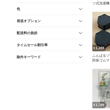
ツ式洗濯機
色
発送オプション
配送料の負担
タイムセール割引率
1,280
¥
ふんばるゾ
除外キーワード
防振ゴムマ
ト
1,500
¥