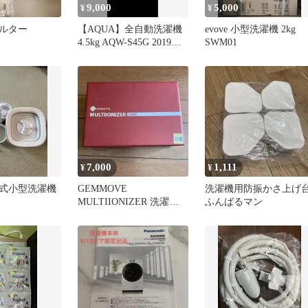
9,000
5,000
¥
¥
ルター
【AQUA】全自動洗濯機
evove 小型洗濯機 2kg
4.5kg AQW-S45G 2019年
SWM01
製 一人暮らし
7,000
1,111
¥
¥
式小型洗濯機
GEMMOVE
洗濯機用防振かさ上げ
MULTIIONIZER 洗濯機
ふんばるマン
用浄水器