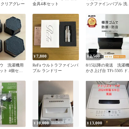
 クリアグレー
金具4本セット
ックファインバブル 洗
機アダプター 開封済み
7,800
2,500
¥
¥
ウ 洗濯機用
ReFa ウルトラファインバ
8/15以降の発送 洗濯
ット 4個セッ
ブル ランドリー
かさ上げ台 TFi-5505 
ム式/縦型対応
10,000
13,000
¥
¥