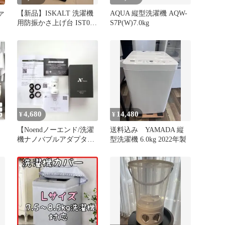
ァ
【新品】ISKALT 洗濯機
AQUA 縦型洗濯機 AQW-
用防振かさ上げ台 IST001
S7P(W)7.0kg
茶 4個入り
4,680
14,480
¥
¥
【Noendノーエンド/洗濯
送料込み YAMADA 縦
機ナノバブルアダプター/
型洗濯機 6.0kg 2022年製
パブル発生器/国内製品】