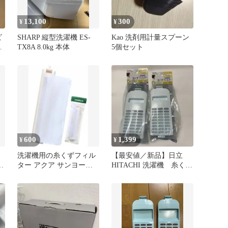
13,100
300
¥
¥
ビ
SHARP 縦型洗濯機 ES-
Kao 洗剤用計量スプーン
ッ
TX8A 8.0kg 本体
5個セット
600
1,399
¥
¥
洗濯機用の糸くずフィル
【最安値／新品】日立
ター アクア サンヨー
HITACHI 洗濯機 糸くず
LINT-16
フィルター ビートウォ
ッシュ