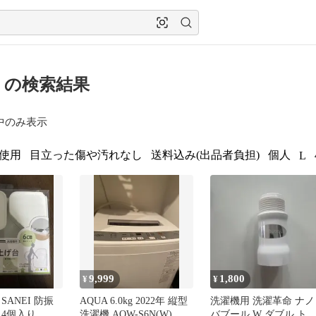
 の検索結果
中のみ表示
使用
目立った傷や汚れなし
送料込み(出品者負担)
個人
L
9,999
1,800
¥
¥
x SANEI 防振
AQUA 6.0kg 2022年 縦型
洗濯機用 洗濯革命 ナノ
 4個入り
洗濯機 AQW-S6N(W)
バブール W ダブル ト