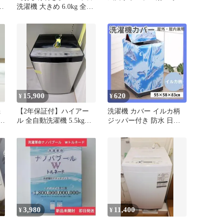
濯
洗濯機 大きめ 6.0kg 全国
一律料金 即発送可
15,900
620
¥
¥
機
​【2年保証付】ハイアー
洗濯機 カバー イルカ柄
ドラ
ル 全自動洗濯機 5.5kg
ジッパー付き 防水 日除
JW-XP2C55F
け 外置き 劣化防止 雨よ
け
3,980
11,400
¥
¥