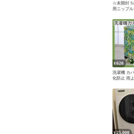
☆未開封 S
用ニップル P
40TVX 
620
¥
洗濯機 カバ
化防止 雨
カス柄 ジッ
除け
25,000
¥