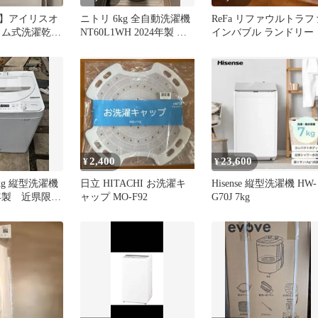
】アイリスオ
ニトリ 6kg 全自動洗濯機
ReFa リファウルトラフ
ラム式洗濯乾燥
NT60L1WH 2024年製 本
インバブル ランドリー
-W
体
2,400
23,600
¥
¥
.5kg 縦型洗濯機
日立 HITACHI お洗濯キ
Hisense 縦型洗濯機 HW-
0年製 近県限定
ャップ MO-F92
G70J 7kg