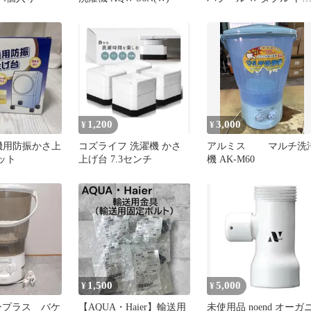
ネード
1,200
3,000
¥
¥
洗濯機用防振かさ上
コズライフ 洗濯機 かさ
アルミス マルチ洗
ット
上げ台 7.3センチ
機 AK-M60
1,500
5,000
¥
¥
 シンプラス バケ
【AQUA・Haier】輸送用
未使用品 noend オーガ