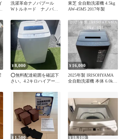
イ
洗濯革命ナノバブール
東芝 全自動洗濯機 4.5kg
濯
Wトルネード ナノバブ
AW-45M5 2017年製
ル発生器 新品未開封
8,000
16,000
¥
¥
濯
⭕️無料配達範囲を確認下
2025年製 IRISOHYAMA
さい。4.2キロハイアール
全自動洗濯機 本体 6.0kg
送風乾燥機能付き
黒 45L
1,500
18,100
¥
¥