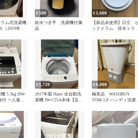
500
1,600
¥
¥
ic ドラム式洗濯機
給水つぎ手 洗濯機付属
【新品未使用】日立 
0L（2019年
品
ックドラム 排水トラ
プカバー
1,720
8,000
¥
¥
濯機 5.5kg HW-
2017年製 Haier 全自動洗
極美品 WASHBOY
乾燥付 一人暮ら
濯機 JW-C55A本体【足立
TOM-12f ハンディ洗濯
区引き取り限定】
機 2023年製