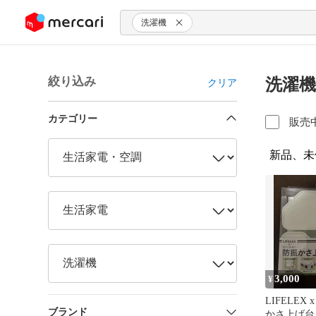
ンツにスキップ
洗濯機
絞り込み
洗濯機
クリア
カテゴリー
販売
新品、未
3,000
¥
LIFELEX 
ブランド
かさ上げ台