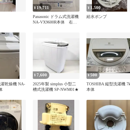
19,711
1,500
¥
¥
Panasonic ドラム式洗濯機
給水ポンプ
NA-VX9600R本体 右開
き
7,600
500
¥
¥
c 洗濯乾燥機 NA-
2025年製 simplus 小型二
TOSHIBA 縦型洗濯機 7k
体
槽式洗濯機 SP-NWM01★
本体