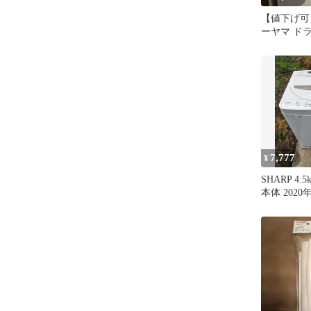
【値下げ可
ーヤマ ド
機 FLK842
7,777
¥
SHARP 4
本体 202
無料配達