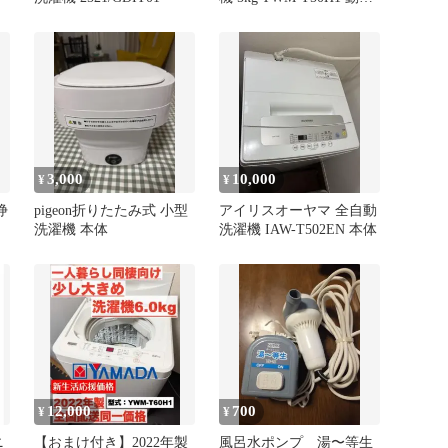
確認済み
3,000
10,000
¥
¥
浄
pigeon折りたたみ式 小型
アイリスオーヤマ 全自動
洗濯機 本体
洗濯機 IAW-T502EN 本体
12,000
700
¥
¥
ニ
【おまけ付き】2022年製
風呂水ポンプ 湯〜等生