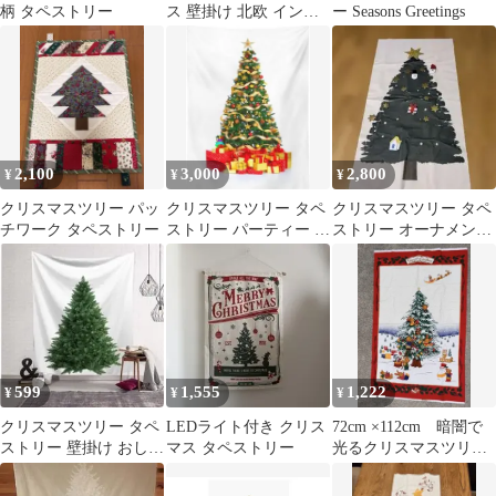
柄 タペストリー
ス 壁掛け 北欧 インテ
ー Seasons Greetings
リア リビング ダイニン
グ
2,100
3,000
2,800
¥
¥
¥
クリスマスツリー パッ
クリスマスツリー タペ
クリスマスツリー タペ
チワーク タペストリー
ストリー パーティー 装
ストリー オーナメント
飾用品 背景 大判
(フェルト製)付き 壁掛
け
599
1,555
1,222
¥
¥
¥
クリスマスツリー タペ
LEDライト付き クリス
72cm ×112cm 暗闇で
ストリー 壁掛け おしゃ
マス タペストリー
光るクリスマスツリ
れ 簡単 飾り付け クリ
ー タペストリー/クロ
スマス
ス