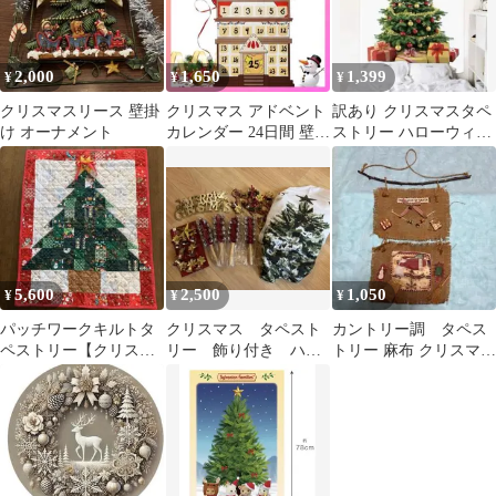
2,000
1,650
1,399
¥
¥
¥
クリスマスリース 壁掛
クリスマス アドベント
訳あり クリスマスタペ
け オーナメント
カレンダー 24日間 壁掛
ストリー ハローウィン
け飾り クリスマスディ
ター 北欧 クリスマスツ
スプレイ
リー
5,600
2,500
1,050
¥
¥
¥
パッチワークキルトタ
クリスマス タペスト
カントリー調 タペス
ペストリー【クリスマ
リー 飾り付き ハン
トリー 麻布 クリスマス
スツリー】ハンドメイ
ドベル 鈴
用
ド