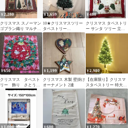
2,280
1,659
480
¥
¥
¥
クリスマス スノーマン
10★クリスマスツリー
クリスマス タペストリ
ゴブラン織り マルチカ
タペストリー
ー サンタ ツリー 立体
バー 大判 ラグ タペス
【75*150cm】 もみの木
キャラクター 蓄光
トリー
北欧 壁掛け
650
1,199
2,980
¥
¥
¥
クリスマス タペスト
クリスマス 木製 壁掛け
【在庫限り】クリスマ
リー 飾り さとうひ
オーナメント 2連
スタペストリー 特大
ろみ
2m クリスマスツリー
布 ウォールツリー
1,000
600
1,270
¥
¥
¥