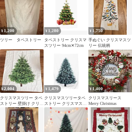
1,200
1,280
1,750
¥
¥
¥
ツリー タペストリー
タペストリー クリスマ
手ぬぐい クリスマスツ
スツリー 94cm✕72cm
リー 伝統柄
2,004
1,479
1,400
¥
¥
¥
クリスマスツリー タペ
クリスマスツリータペ
クリスマスリース
ストリー 壁掛け クリス
ストリー クリスマスツ
Merry Christmas
マス 飾り ツリー
リー タペストリー もみ
の木