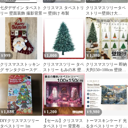
七夕デザイン タペスト
クリスマス タペストリ
クリスマスツリータペ
リー 壁面装飾 撮影背景
ー 壁掛け 布製
ストリー壁掛け大
196×150cm
999
1,000
1,380
¥
¥
¥
クリスマスストッキン
クリスマスツリー タペ
クリスマスツリー 即納
グ サンタクロースデザ
ストリー もみの木 壁掛
大判150×100cm 壁掛け
イン 壁掛け飾り
け クリスマス 飾り
1枚 大人気 飾り付け タ
ペストリー 選べる12種
類 飾るcsjj01
1,888
1,200
9,980
¥
¥
¥
DIYクリスマスツリー
【セール】クリスマス
トーマスキンケード 光
タペストリー 1m
タペストリー 背景布 ピ
るタペストリー クリス