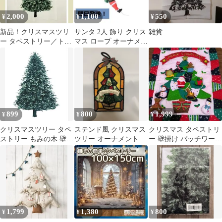
2,000
1,100
550
¥
¥
¥
新品！クリスマスツリ
サンタ 2人 飾り クリス
雑貨
ー タペストリー／トー
マス ロープ オーナメン
カイ／送料込み♪
ト 壁掛け パーティ
899
800
1,999
¥
¥
¥
クリスマスツリー タペ
ステンド風 クリスマス
クリスマス タペストリ
ストリー もみの木 壁掛
ツリー オーナメント
ー 壁掛け パッチワーク
け クリスマス準備に✨
⚠色落ちしてます
1,799
1,380
800
¥
¥
¥