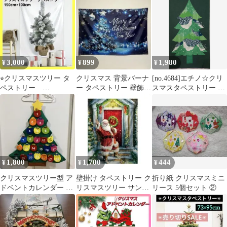
ー a
スマス 飾り
3,000
899
1,980
¥
¥
¥
⭐︎クリスマスツリー タ
クリスマス 背景バーナ
[no.4684]エチノ☆クリ
ペストリー
ー タペストリー 壁飾り
スマスタペストリー グ
150cm×100cm クリスマ
壁掛け 装飾布
リーン 生地＊
ス 壁飾り
1,800
1,700
444
¥
¥
¥
クリスマスツリー型 ア
壁掛け タペストリー ク
折り紙 クリスマスミニ
ドベントカレンダー 壁
リスマスツリー サンタ
リース 5個セット ②
掛け
クロース サンタさん プ
レゼント