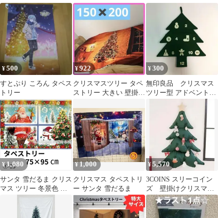
ンク ツリー 暖炉 X17
マス 動作確認済
500
922
300
¥
¥
¥
すとぷり ころん タペス
クリスマスツリー タペ
無印良品 クリスマス
トリー
ストリー 大きい 壁掛け
ツリー型 アドベントカ
飾り 暖色
レンダー 壁掛け
1,080
1,000
5,570
¥
¥
¥
サンタ 雪だるま クリス
クリスマス タペストリ
3COINS スリーコイン
マス ツリー 冬景色 タ
ー サンタ 雪だるま
ズ 壁掛けクリスマス
ペストリー 壁掛け布 装
ツリー
飾 壁飾り 撮影用 背景
布 布ポスター 目隠しカ