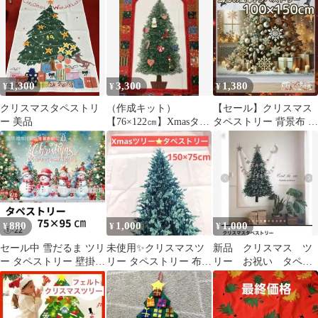
ー背景布大判存在感
ラグ
1,300
3,300
1,380
¥
¥
¥
クリスマスタペストリ
（作成キット）
【セール】クリスマス
ー 美品
【76×122㎝】Xmasタペ
タペストリー 背景布 ツ
ストリーと小物飾りの
リー プレゼント インテ
セットです。
リア X53
880
1,000
1,000
¥
¥
¥
セール中 雪だるま ツリ
未使用✨クリスマスツ
新品 クリスマス ツ
ー タペストリー 壁掛け
リー タペストリー 布
リー お祝い タペス
布 パーティー 背景布
シンプル 大きい 壁掛け
トリー パーティー
新年
もみの木
もみの木 壁掛け