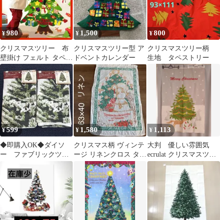
980
1,500
800
¥
¥
¥
クリスマスツリー 布
クリスマスツリー型 ア
クリスマスツリー柄
壁掛け フェルト タペス
ドベントカレンダー
生地 タペストリー
トリー Xmas モンテッ
ソーリ
599
1,580
1,113
¥
¥
¥
◆即購入OK◆ダイソ
クリスマス柄 ヴィンテ
大判 優しい雰囲気
ー ファブリックツリ
ージ リネンクロス タペ
ecrulat クリスマスツリ
ー クリスマス 2点セ
ストリー
ー タペストリー
ット