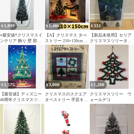
ーテン
1,899
1,480
333
¥
¥
¥
⭐︎最安値‼️クリスマスイ
【A】クリスマス タぺ
【新品未使用】セリア
ンテリア 飾り 壁 部屋
ストリー 210×150cm 大
クリスマスツリータペ
窓 横71㎝、縦146㎝
判 ツリー 北欧 撮影
ストリー ファブリック
ツリー/壁掛け
1,575
3,000
1,200
¥
¥
¥
【最安値】ディズニー
クリスマスのスクエア
クリスマスツリー ウ
40周年クリスマスツリ
タペストリー 手芸キッ
ォールデコ
ー タペストリー
ト