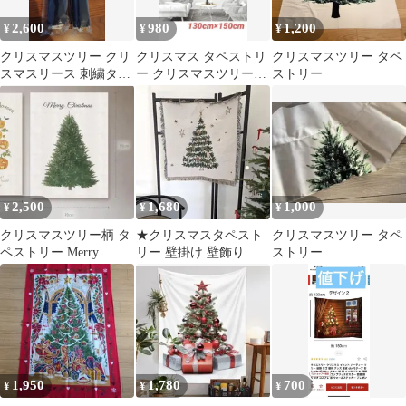
2,600
980
1,200
¥
¥
¥
クリスマスツリー クリ
クリスマス タペストリ
クリスマスツリー タペ
スマスリース 刺繍タペ
ー クリスマスツリー
ストリー
ストリー クリスマス タ
130×150cm
ペストリー
2,500
1,680
1,000
¥
¥
¥
クリスマスツリー柄 タ
★クリスマスタペスト
クリスマスツリー タペ
ペストリー Merry
リー 壁掛け 壁飾り ク
ストリー
Christmas
リスマスツリー 北欧
1,950
1,780
700
¥
¥
¥