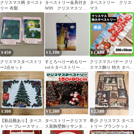
クリスマス柄 タペスト
タペストリー金具付き
タペストリー クリス
リー 布製
W09 クリスマスツリ
マス
ー オーナメント プ
レゼント DIY
450
1,100
1,680
¥
¥
¥
クリスマスタペストリ
すとろべりーめもりー
クリスマスバナー クリ
ー2点セット
vol.6 タペストリー 莉
スマス飾り 特大 タペス
犬 りいぬ
トリー 壁掛け 横断
幕 装飾 店舗
300
1,380
2,580
¥
¥
¥
【新品難あり】タペス
タペストリークリスマ
希少 クリスマス タペス
トリー プレースマット
ス装飾壁飾りサンタク
トリー ブランケット
クリスマス
ロースクリスマスツリ
105×140 フリンジ付き