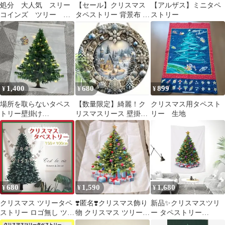
処分 大人気 スリー
【セール】クリスマス
【アルザス】ミニタペ
コインズ ツリー
タペストリー 背景布 冬
ストリー
3COINS クリスマス
ツリー 灯り 雪景色
クリスマスツリー
X54f
1,400
680
899
¥
¥
¥
場所を取らないタペス
【数量限定】綺麗！ク
クリスマス用タペスト
トリー壁掛け
リスマスリース 壁掛け
リー 生地
80cm×60cmライト付※
玄関飾り スノービレッ
電池はついてません
ジ20cｍ
680
1,590
1,680
¥
¥
¥
クリスマス ツリータペ
❣️匿名❣️クリスマス飾り
新品✨クリスマスツリ
ストリー ロゴ無し ツリ
物 クリスマス ツリー
ー タペストリー
ー もみの木 タペストリ
壁掛け 装飾布 背景布
70*93cmA 壁掛け クリ