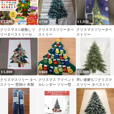
1,000
750
1,950
¥
¥
¥
クリスマス✩箱無しツ
クリスマスツリータペ
クリスマスツリータペ
リータペストリーセッ
ストリー
ストリー
ト
1,800
600
3,399
¥
¥
¥
クリスマスツリー タペ
クリスマス アドベント
早い者勝ち♡クリスマ
ストリー 壁掛け 布製
カレンダー ツリー型 壁
スツリー タペストリー
掛け
大判150ｘ100cm