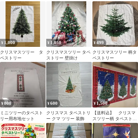
ンチ
1,000
1,050
499
¥
¥
¥
クリスマスツリー タ
クリスマスツリー タペ
クリスマスツリー 柄タ
ペストリー
ストリー 壁掛け
ペストリー
800
600
1,500
¥
¥
¥
ミニツリーのタペスト
クリスマス タペストリ
【送料込】 クリスマ
リー用布地セット
ー クマ ツリー 装飾
スツリー柄 タペストリ
ー 布地