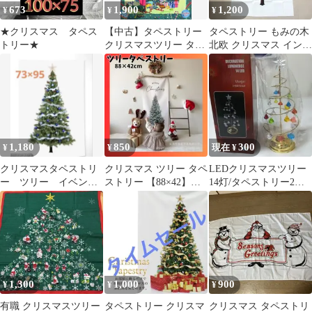
673
1,900
1,200
¥
¥
¥
★クリスマス タペス
【中古】タペストリー
タペストリー もみの木
トリー★
クリスマスツリー タペ
北欧 クリスマス インテ
ストリー 「ディズニ
リア
ー・クリスマス2022」
東京ディズニーリゾー
ト限定
1,180
850
300
¥
¥
現在 ¥
クリスマスタペストリ
クリスマス ツリー タペ
LEDクリスマスツリー
ー ツリー イベン
ストリー 【88×42】パ
14灯/タペストリー2種
ト パーティ クリス
ーティ 記念撮影 壁掛け
(冬景色・月と海)他
マス 緑 青 白 装飾
1,300
1,000
900
¥
¥
¥
有職 クリスマスツリー
タペストリー クリスマ
クリスマス タペストリ