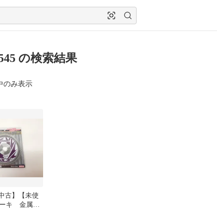
-8545 の検索結果
中のみ表示
h【中古】【未使
ーキ 金属サ
用チップソ