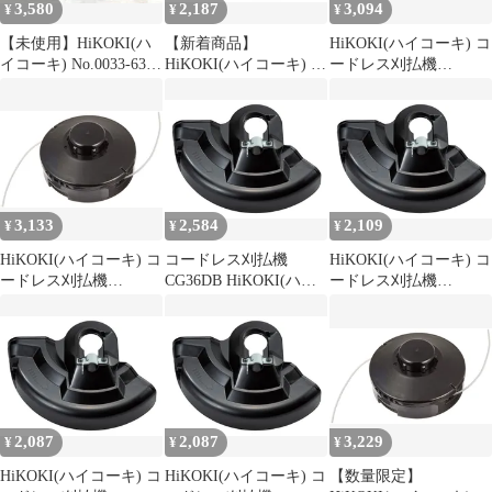
3,580
2,187
3,094
¥
¥
¥
【未使用】HiKOKI(ハ
【新着商品】
HiKOKI(ハイコーキ) コ
イコーキ) No.0033-6327
HiKOKI(ハイコーキ) コ
ードレス刈払機
☆ コードレス刈払機用
ードレス刈払機
CG36DC CG36DB
ナイロンコードカッタ
CG36DB CG18DA 用 飛
CG18DA 他用ナイロン
(打撃タイプ) 0033-6327
散防護カバー 377271
コードカッタ(M10)
[IT_KQFUV][豊田]
0033-6327 1
[M04]
3,133
2,584
2,109
¥
¥
¥
HiKOKI(ハイコーキ) コ
コードレス刈払機
HiKOKI(ハイコーキ) コ
ードレス刈払機
CG36DB HiKOKI(ハイ
ードレス刈払機
CG36DC CG36DB
コーキ) CG18DA 用 飛
CG36DB CG18DA 用 飛
CG18DA 他用ナイロン
散防護カバー 377271
散防護カバー 377271
コードカッタ(M10)
0033-6327 1
2,087
2,087
3,229
¥
¥
¥
HiKOKI(ハイコーキ) コ
HiKOKI(ハイコーキ) コ
【数量限定】