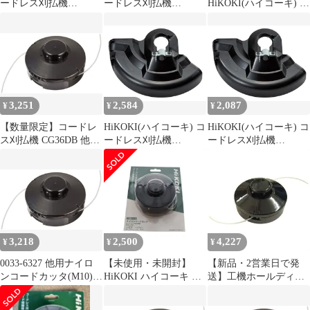
ードレス刈払機
ードレス刈払機
HiKOKI(ハイコーキ) コ
CG36DB CG18DA 用 飛
CG36DB CG18DA 用 飛
ードレス刈払機
散防護カバー 377271
散防護カバー 377271
CG36DB CG18DA 他用
ナイロンコードカッタ
(M10) 0033-6327
3,251
2,584
2,087
¥
¥
¥
【数量限定】コードレ
HiKOKI(ハイコーキ) コ
HiKOKI(ハイコーキ) コ
ス刈払機 CG36DB 他用
ードレス刈払機
ードレス刈払機
ナイロンコードカッタ
CG36DB CG18DA 用 飛
CG36DB CG18DA 用 飛
(M10) CG18DA 0033-
散防護カバー 377271
散防護カバー 377271
6327 HiKOKI(ハイコー
キ)
3,218
2,500
4,227
¥
¥
¥
0033-6327 他用ナイロ
【未使用・未開封】
【新品・2営業日で発
ンコードカッタ(M10)
HiKOKI ハイコーキ 純
送】工機ホールディン
CG18DA CG36DB
正 ナイロンコードカッ
グス HiKOKI ナイロン
CG36DC コードレス刈
タ 打撃タイプ コードレ
コードカッタ 取付ねじ