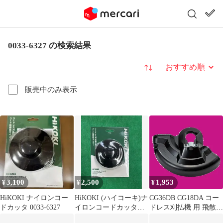
0033-6327 の検索結果
並び替え
販売中のみ表示
3,100
2,500
1,953
¥
¥
¥
HiKOKI ナイロンコー
HiKOKI (ハイコーキ)ナ
CG36DB CG18DA コー
ドカッタ 0033-6327
イロンコードカッタ
ドレス刈払機 用 飛散防
0033-6327
護カバー HiKOKI(ハイ