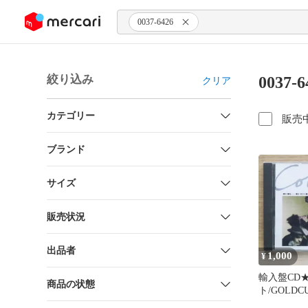
ンツにスキップ
0037-6426
絞り込み
0037
クリア
カテゴリー
販売
ブランド
サイズ
販売状況
出品者
1,000
¥
輸入盤CD
商品の状態
ト/GOLDCUT
【743211642