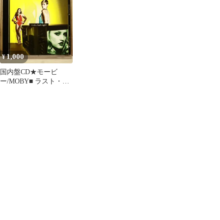
スーパーでか 径230mm
パーでか 径230mm 穴
Alliance■ ウェスタン・
穴径25.4mm 32枚刃 レ
径25.4mm 32枚刃 レー
レベル・アライアンス
ーザースリット 軟質特
ザースリット 軟質特殊
【SOLMC068/45711438
殊樹脂仕様 0068-4571
樹脂仕様 0068-4571
00681】V52530
699c18e4
1,000
¥
国内盤CD★モービ
ー/MOBY■ ラスト・ナ
イト
【TOCP66772/49880068
61091】V74571