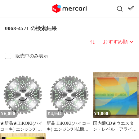
0068-4571 の検索結果
並び替え
販売中のみ表示
6,090
4,944
1,000
¥
¥
¥
★新品★HiKOKI(ハイ
新品 HiKOKI(ハイコー
国内盤CD★ウエスタ
コーキ) エンジン刈払
キ) エンジン刈払機用
ン・レベル・アライア
機用チップソー 草刈用
チップソー 草刈用 スー
ンス/Western Rebel