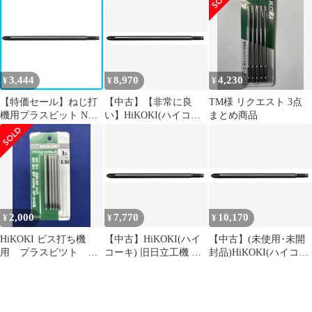
グ2WAY M44818 スリー
4481
0088-4481 0
ズ レッド ブラウン
PVC レザー レディース
LOUIS VUITTON【1-
0088799】
3,444
8,970
4,230
¥
¥
¥
【特価セール】ねじ打
【中古】【非常に良
TM様 リクエスト 3点
機用プラスビット NO.2
い】HiKOKI(ハイコー
まとめ商品
全長100mm HiKOKIハ
キ) 旧日立工機 ねじ打
イコーキ) 5本入 0088-
機用プラスビット NO.2
4481
全長100mm 5本入 0088-
4481
2,000
7,770
10,170
¥
¥
¥
HiKOKI ビス打ち機
【中古】HiKOKI(ハイ
【中古】(未使用･未開
用 プラスビツト
コーキ) 旧日立工機 ね
封品)HiKOKI(ハイコー
No.2（5本入り）0088-
じ打機用プラスビット
キ) 旧日立工機 ねじ打
4481
NO.2 全長100mm 5本入
機用プラスビット NO.2
0088-4481
全長100mm 5本入 0088-
4481