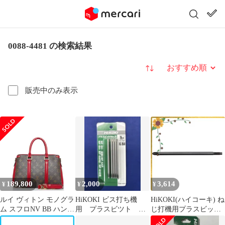
0088-4481 の検索結果
並び替え
販売中のみ表示
189,800
2,000
3,614
¥
¥
¥
ルイ ヴィトン モノグラ
HiKOKI ビス打ち機
HiKOKI(ハイコーキ) ね
ム スフロNV BB ハンド
用 プラスビツト
じ打機用プラスビット
バッグ ショルダーバッ
No.2（5本入り）0088-
NO.2 全長100mm 5本入