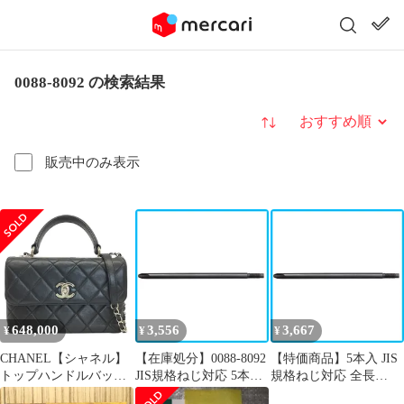
0088-8092 の検索結果
並び替え
販売中のみ表示
648,000
3,556
3,667
¥
¥
¥
CHANEL【シャネル】
【在庫処分】0088-8092
【特価商品】5本入 JIS
トップハンドルバッ
JIS規格ねじ対応 5本入
規格ねじ対応 全長
グ 2WAYバッグ
全長100mm NO.2 ねじ
100mm NO.2 0088-8092