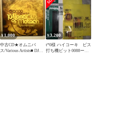
A92236 レザー ブラ
打機WF4H2/WF4AR2用
ねじ打機
ック シルバー金具
プラスビット HiKOKI
WF4H2/WF4AR2用プラ
レディース【中古
ハイコーキ
スビット HiKOKIハイ
品/USED-B】質屋 か
コーキ)
んてい局那覇店 ｎ
3100880927300022
1,000
3,200
¥
¥
中古CD★オムニバ
t*0様 ハイコーキ ビス
ス/Various Artists■ DJ
打ち機ビット0088ー
3000 Presents 10 Years of
8092キャップ3個1個オ
Motech
マケ付
【MTCD008/0880925118
420】P71619