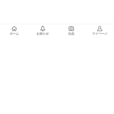
メルカリについて
ホーム
お知らせ
出品
マイページ
会社概要（運営会社）
採用情報
プレスリリース
公式ブログ
プレスキット
メルカリUS
メルカリShops
m department（エムデパ）
ヘルプ
ヘルプセンター（ガイド・お問い合わせ）
メルカリShopsでショップを開設する
メルカリShops ショップ管理画面にログイン
メルカリShops出店者向けガイド
お問い合わせ一覧