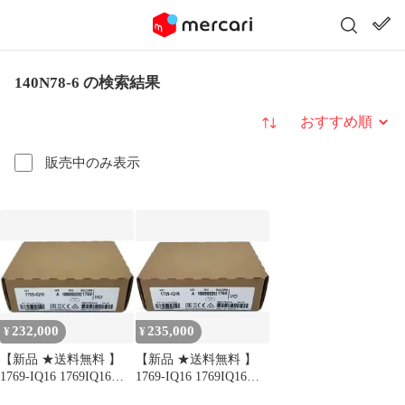
140N78-6 の検索結果
並び替え
販売中のみ表示
232,000
235,000
¥
¥
【新品 ★送料無料 】
【新品 ★送料無料 】
1769-IQ16 1769IQ16
1769-IQ16 1769IQ16
1769-IQ16【６ヶ月保
1769-IQ16【６ヶ月保