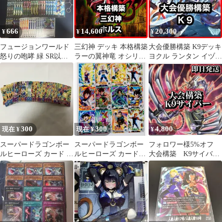
666
14,600
20,300
¥
¥
¥
フュージョンワールド
三幻神 デッキ 本格構築
大会優勝構築 K9デッキ
怒りの咆哮 緑 SR以下4
ラーの翼神竜 オシリス
ヨクル ランタン イヅナ
コン
の天空竜 オベリスクの
ウェアウルフ リッパー
巨神兵
300
300
4,800
現在 ¥
現在 ¥
¥
スーパードラゴンボー
スーパードラゴンボー
フォロワー様5%オフ
ルヒーローズ カード ま
ルヒーローズ カード12
大会構築 K9サイバー
とめ売り
枚セット
デッキ ①