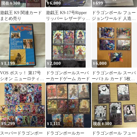
300
6,000
699
現在 ¥
¥
¥
遊戯王 K9 関連カード
遊戯王 K9-17号Ripper
ドラゴンボール フュー
まとめ売り
リッパー レザーデッキ
ジョンワールド 人造人
ケース
間17号/18号 SR
1,199
2,000
6,000
¥
¥
¥
VOS ボスッ！ 第17号
ドラゴンボールスーパ
ドラゴンボール スーパ
シオン ニューロティカ
ーカードゲーム カード
ーバトル カード 5枚セ
ニューエスト・モデル
ット
5,299
1,111
300
¥
¥
現在 ¥
スーパードラゴンボー
ドラゴンボールカー
ドラゴンボール フュー