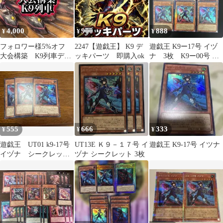
4,000
900
888
¥
¥
¥
フォロワー様5%オフ
2247【遊戯王】 K9 デ
遊戯王 K9ー17号 イヅ
大会構築 K9列車デッ
ッキパーツ 即購入ok
ナ 3枚 K9ー00号 ル
キ ①
プス 3枚
555
666
333
¥
¥
¥
遊戯王 UT01 k9-17号
UT13E Ｋ９－１７号 イ
遊戯王 K9-17号 イツナ
イヅナ シークレッ
ヅナ シークレット 3枚
ト ウルトラ 2枚