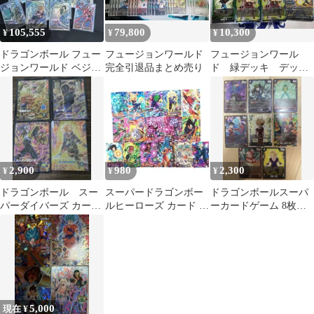
105,555
79,800
10,300
¥
¥
¥
ドラゴンボール フュー
フュージョンワールド
フュージョンワール
ジョンワールド ベジッ
完全引退品まとめ売り
ド 緑デッキ デッキ
トデッキ
パーツ 人造人間 ブ
ロリー スタートデッ
キ
2,900
980
2,300
¥
¥
¥
ドラゴンボール スー
スーパードラゴンボー
ドラゴンボールスーパ
パーダイバーズ カード
ルヒーローズ カード 16
ーカードゲーム 8枚セ
4枚セット
枚セット
ット
5,000
現在 ¥