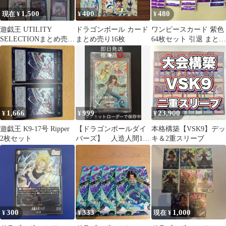
1,500
400
480
現在 ¥
¥
¥
遊戯王 UTILITY
ドラゴンボール カード
ワンピースカード 紫色
SELECTIONまとめ売り
まとめ売り16枚
64枚セット 引退 まとめ
9枚セット
売り ニジ4枚 鬼ヶ島 サ
ンジ
1,666
999
23,900
¥
¥
¥
遊戯王 K9-17号 Ripper
【ドラゴンボールダイ
本格構築【VSK9】デッ
2枚セット
バーズ】 人造人間17
キ＆2重スリーブ
号 CP SDVP-029 宝箱
300
333
1,000
¥
¥
現在 ¥