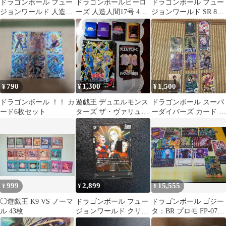
ドラゴンボール フュー
ドラゴンボールヒーロ
ドラゴンボール フュー
ジョンワールド 人造人
ーズ 人造人間17号 4枚
ジョンワールド SR 8枚
間18号
セット
セット
790
1,300
1,500
¥
¥
¥
ドラゴンボール ！！ カ
遊戯王 デュエルモンス
ドラゴンボール スーパ
ード6枚セット
ターズ ザ・ヴァリュア
ーダイバーズ カード 11
ブルブック3 ・モンス
枚セット
ターマガジン他
999
2,899
15,555
¥
¥
¥
◯遊戯王 K9 VS ノーマ
ドラゴンボール フュー
ドラゴンボール ゴジー
ル 43枚
ジョンワールド クリリ
タ：BR プロモ FP-079
ン 18号 17号
ジレン デッキ