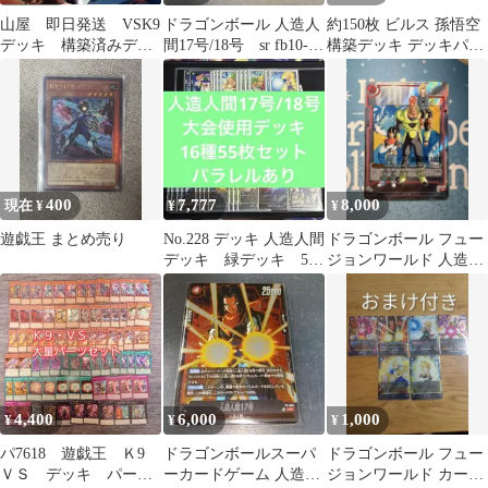
山屋 即日発送 VSK9
ドラゴンボール 人造人
約150枚 ビルス 孫悟空
デッキ 構築済みデッ
間17号/18号 sr fb10-
構築デッキ デッキパー
キ スリーブ付き
102
ツ フュージョンワール
ド
400
7,777
8,000
現在 ¥
¥
¥
遊戯王 まとめ売り
No.228 デッキ 人造人間
ドラゴンボール フュー
デッキ 緑デッキ 55
ジョンワールド 人造人
枚
間16号 SB01-002
4,400
6,000
1,000
¥
¥
¥
パ7618 遊戯王 Ｋ9
ドラゴンボールスーパ
ドラゴンボール フュー
ＶＳ デッキ パー
ーカードゲーム 人造人
ジョンワールド カード