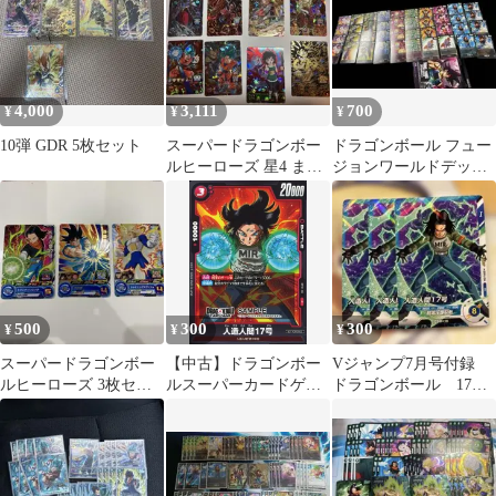
4,000
3,111
700
¥
¥
¥
10弾 GDR 5枚セット
スーパードラゴンボー
ドラゴンボール フュー
ルヒーローズ 星4 まと
ジョンワールドデッキ
め売り
バーダック、ノーマル
40枚まとめ売り
500
300
300
¥
¥
¥
スーパードラゴンボー
【中古】ドラゴンボー
Vジャンプ7月号付録
ルヒーローズ 3枚セッ
ルスーパーカードゲー
ドラゴンボール 17
ト
ム ST01-06[C]：人造人
号 3枚セット
間17号(SAMPLE)