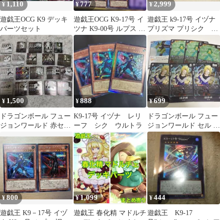
1,110
777
2,999
¥
¥
¥
遊戯王OCG K9 デッキ
遊戯王OCG K9-17号 イ
遊戯王 k9-17号 イヅナ
パーツセット
ツナ K9-00号 ルプス セ
プリズマ プリシク 2
ット
枚
1,500
888
699
¥
¥
¥
ドラゴンボール フュー
K9-17号 イヅナ レリ
ドラゴンボール フュー
ジョンワールド 赤セ
ーフ シク ウルトラ
ジョンワールド セル デ
ル デッキパーツセッ
ッキパーツ
ト
800
1,099
444
¥
¥
¥
遊戯王 K9－17号 イヅ
遊戯王 春化精 マドルチ
遊戯王 K9-17