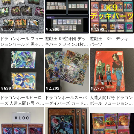
1,555
5,900
4,999
¥
¥
¥
ドラゴンボール フュー
遊戯王 K9空牙団 デッ
遊戯王 K9 デッキ
ジョンワールド 黒セル
キパーツ メイン31枚＋
パーツ
デッキパーツ 大量セッ
EX15枚
ト
699
2,299
7,777
¥
¥
¥
ドラゴンボールヒーロ
ドラゴンボールスーパ
人造人間17号 ドラゴン
ーズ 人造人間17号 ベジ
ーダイバーズ カード大
ボール フュージョンワ
ータ 2枚セット
量セット
ールド SB01-003