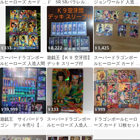
ルヒーローズ カード ま
ド SR SRパラレル
ジョンワールド 人造人
とめ売り
まとめ売り
間セット
333
8,222
1,425
¥
¥
¥
スーパードラゴンボー
遊戯王【Ｋ９ 空牙団】
スーパードラゴンボー
ルヒーローズ 人造人間
デッキ スリーブ付
ルヒーローズ カード 9
枚セット
39,999
333
999
¥
¥
¥
遊戯王 サイバードラ
スーパードラゴンボー
ドラゴンボールヒーロ
ゴン デッキ売り【高
ルヒーローズ 人造人間
ーズ カード 12枚セット
レアリティ】
17号 SH8-28