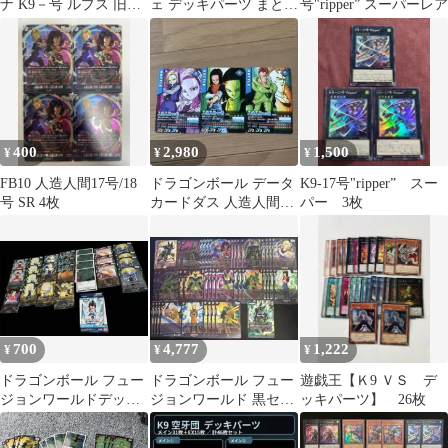
ナ K9－号 ルプス 旧版
ェ デッキパーツ まとめ
号"ripper” スーパーレア
シークレット シク
売り
400
2,980
1,500
¥
¥
¥
FB10 人造人間17号/18
ドラゴンボール データ
K9-17号"ripper” スー
号 SR 4枚
カードダス 人造人間16
パー 3枚
号 17号 18号 3枚セット
700
4,777
1,222
¥
¥
¥
ドラゴンボール フュー
ドラゴンボール フュー
遊戯王【Ｋ9 ＶＳ デ
ジョンワールドデッキ
ジョンワールド 黒セル
ッキパーツ】 26枚
FS07ベジータ、SR、R
人造人間 デッキパーツ
まとめ売り