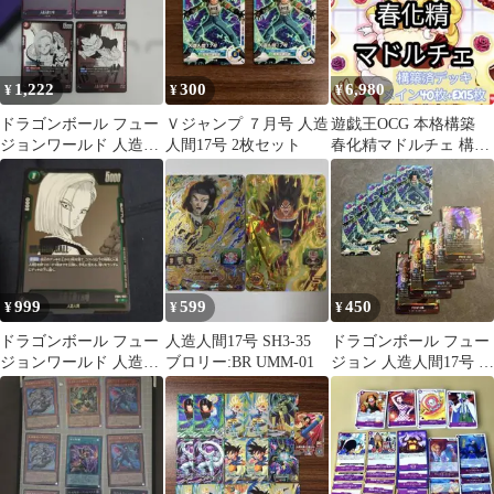
1,222
300
6,980
¥
¥
¥
ドラゴンボール フュー
Ｖジャンプ ７月号 人造
遊戯王OCG 本格構築
ジョンワールド 人造人
人間17号 2枚セット
春化精マドルチェ 構築
間 4枚セット
済みデッキ
999
599
450
¥
¥
¥
ドラゴンボール フュー
人造人間17号 SH3-35
ドラゴンボール フュー
ジョンワールド 人造人
ブロリー:BR UMM-01
ジョン 人造人間17号 グ
間18号 FB04-057
ロリオ：DA 各5枚セッ
ト