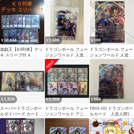
ツ ヴァンキッシュソ
間17号 PR トレカ
セット おまけ付き
ウル
promo
10,666
3,600
300
¥
¥
¥
遊戯王【K9列車】デッ
ドラゴンボール フュー
ドラゴンボール フュー
キ スリーブ付 A
ジョンワールド 人造人
ジョンワールド 人造人
間17号/18号 SR
間17号/18号 SR
1,910
9,900
800
¥
¥
¥
スーパードラゴンボー
ドラゴンボール フュー
FB10-102 ドラゴンボー
ルダイバーズ カード 3
ジョンワールド アニバ
ルカード 人造人間17
枚セット
ーサリー パラレル まと
号 人造人間18号
め売り 絶版