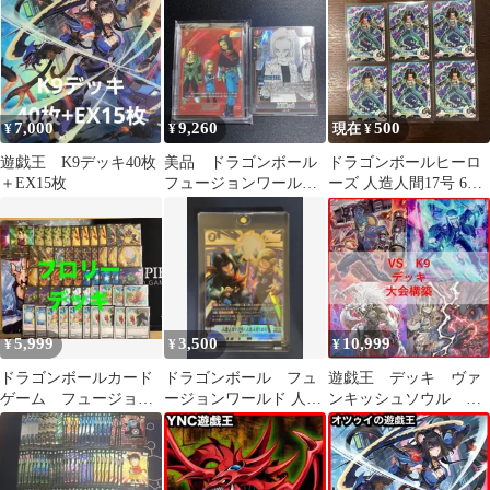
7,000
9,260
500
¥
¥
現在 ¥
遊戯王 K9デッキ40枚
美品 ドラゴンボール
ドラゴンボールヒーロ
＋EX15枚
フュージョンワールド
ーズ 人造人間17号 6枚
人造人間17号 18号
セット
5,999
3,500
10,999
¥
¥
¥
ドラゴンボールカード
ドラゴンボール フュ
遊戯王 デッキ ヴァ
ゲーム フュージョン
ージョンワールド 人造
ンキッシュソウル
ワールド ブロリーデ
人間17号/人造人間18号
VS K9 VSK9 ヨク
ッキ アルバト優勝
SR
ル[04783]