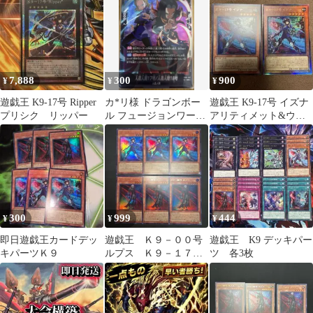
7,888
300
900
¥
¥
¥
遊戯王 K9-17号 Ripper
カ*リ様 ドラゴンボー
遊戯王 K9-17号 イズナ
プリシク リッパー
ル フュージョンワール
アリティメット&ウル
ド 人造人間17号/18号
トラ2枚セット
SR
300
999
444
¥
¥
¥
即日遊戯王カードデッ
遊戯王 Ｋ９－００号
遊戯王 K9 デッキパー
キパーツＫ９
ルプス Ｋ９－１７号
ツ 各3枚
イヅナ ウルトラ 各
３枚セット