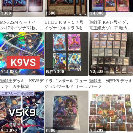
300
300
4,000
¥
¥
¥
MNo.2574 ケーナイ
UT13U Ｋ９－１７号
遊戯王 K9-17号イヅナ
ン-17号イヅナN2枚、00
イヅナ ウルトラ 3枚
竜王絶火ゾロア 嗤う黒
号ルプスN 1枚
山羊 プリシク
14,888
300
2,222
¥
現在 ¥
¥
遊戯王デッキ K9VSデ
ドラゴンボール フュー
遊戯王 列車K9 デッキ
ッキ ガチ構築
ジョンワールド リーダ
パーツ
ーカード 4枚セット
13,070
800
1,299
¥
¥
¥