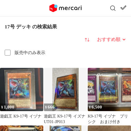
17号 デッキ の検索結果
並び替え
販売中のみ表示
1,000
666
6,500
¥
¥
¥
遊戯王 K9-17号 イヅナ
遊戯王 K9-17号 イズナ
K9-17号 イヅナ プリ
UT01-JP013
シク おまけ付き