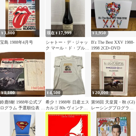
カジュアル ホワイト
3,800
17,999
1,950
¥
現在 ¥
¥
宝島 1988年4月号
シャトー・デ・ジャッ
B'z The Best XXV 1988-
ク マール・ド・ブルゴ
1998 2CD+DVD
ーニュ 1988
1,100
4,500
20,000
¥
¥
¥
鈴鹿8耐 1988年公式プ
希少！1988年 日産エス
第98回 天皇賞・秋 (GI)
ログラム 予選順位表 希
カルゴ 80s ヴィンテー
レーシングプログラム
少
ジTシャツ(検.当時物
1988年