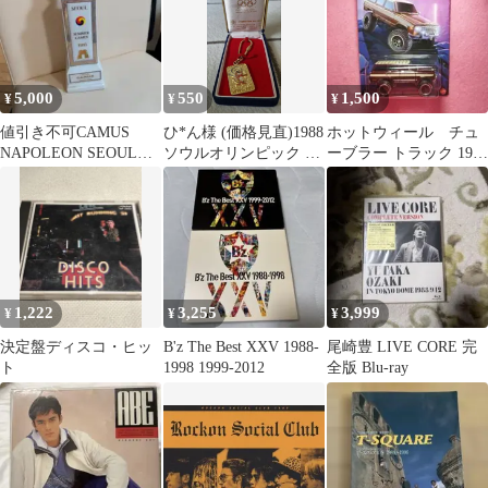
5,000
550
1,500
¥
¥
¥
値引き不可CAMUS
ひ*ん様 (価格見直)1988
ホットウィール チュ
NAPOLEON SEOUL
ソウルオリンピック 公
ーブラー トラック 1988
1988 陶器ボトル
式キーホルダー
ジープ ワゴニア
1,222
3,255
3,999
¥
¥
¥
決定盤ディスコ・ヒッ
B'z The Best XXV 1988-
尾崎豊 LIVE CORE 完
ト
1998 1999-2012
全版 Blu-ray