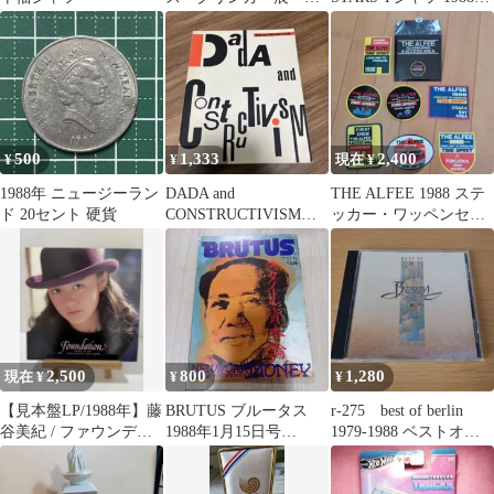
1988
XL
500
1,333
2,400
¥
¥
現在 ¥
1988年 ニュージーラン
DADA and
THE ALFEE 1988 ステ
ド 20セント 硬貨
CONSTRUCTIVISM
ッカー・ワッペンセッ
1988-1989
ト
2,500
800
1,280
現在 ¥
¥
¥
【見本盤LP/1988年】藤
BRUTUS ブルータス
r-275 best of berlin
谷美紀 / ファウンデー
1988年1月15日号
1979-1988 ベストオブ
ション 1stアルバム
No.172 スタイル資本論
ベルリン