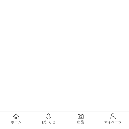
メルカリについて
ホーム
お知らせ
出品
マイページ
会社概要（運営会社）