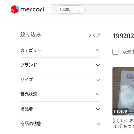
ンツにスキップ
199202-4
絞り込み
1992
クリア
カテゴリー
販売
ブランド
サイズ
販売状況
出品者
1,400
¥
新しい世界
商品の状態
: 自分をつ