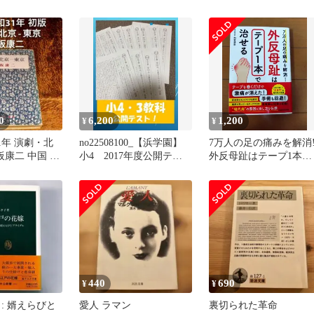
アクティブ ACTIVE 荷掛
フック BLU (2個SET)
ER-4N 11／6N 09-11
NINJA400R 11-13／650R
09-11／NINJA1000 11-16
1992024
0
6,200
1,200
¥
¥
1年 演劇・北
no22508100_【浜学園】
7万人の足の痛みを解消
板康二 中国 日
小4 2017年度公開テス
外反母趾はテープ1本で
歴史
ト3教科(国・算・理)
治せる/柏倉清孝
440
690
¥
¥
: 婿えらびと
愛人 ラマン
裏切られた革命