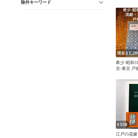
除外キーワード
1,20
現在 ¥
希少 昭和3
京-東京 戸
本 芸能の
550
¥
江戸の花嫁 