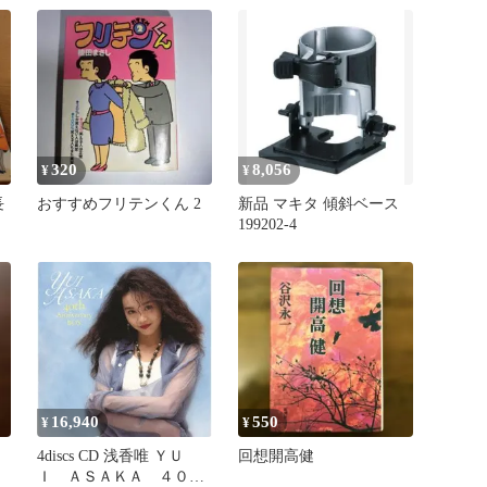
320
8,056
¥
¥
長
おすすめフリテンくん 2
新品 マキタ 傾斜ベース
199202-4
16,940
550
¥
¥
4discs CD 浅香唯 ＹＵ
回想開高健
Ｉ ＡＳＡＫＡ ４０ｔ