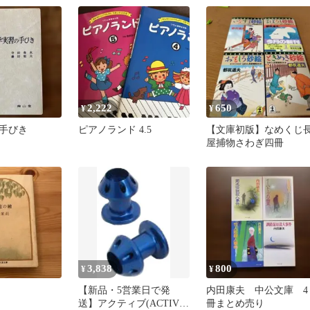
2,222
650
¥
¥
手びき
ピアノランド 4.5
【文庫初版】なめくじ
屋捕物さわぎ四冊
3,838
800
¥
¥
【新品・5営業日で発
内田康夫 中公文庫 4
送】アクティブ(ACTIVE)
冊まとめ売り