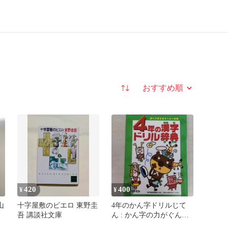
並び替え
420
400
¥
¥
山
十字屋敷のピエロ 東野圭
4年のかん字ドリルじて
吾 講談社文庫
ん : かん字の力がぐんぐ
んのびる