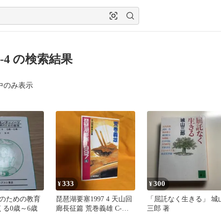
02-4 の検索結果
中のみ表示
333
300
¥
¥
のための教育
琵琶湖要塞1997 4 天山回
「屈託なく生きる」 城
くる0歳～6歳
廊長征篇 荒巻義雄 C-
三郎 著
NOVELS