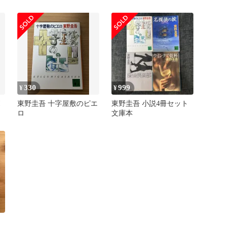
ｈ Ａｎｎｉｖｅｒｓａ
ｒ WPZL32199202 （株）
ワーナーミュー 未開封
/00440
330
999
¥
¥
!
東野圭吾 十字屋敷のピエ
東野圭吾 小説4冊セット
ロ
文庫本