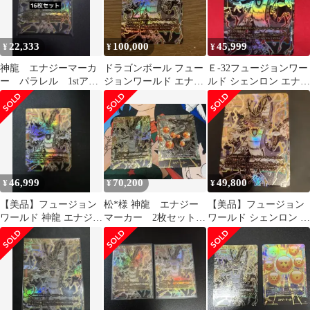
22,333
100,000
45,999
¥
¥
¥
神龍 エナジーマーカ
ドラゴンボール フュー
Ｅ-32フュージョンワー
ー パラレル 1stアニ
ジョンワールド エナジ
ルド シェンロン エナジ
バーサリー プロモ１
ーマーカー 神龍
ーマーカー 1stアニ
６枚セット
46,999
70,200
49,800
¥
¥
¥
【美品】フュージョン
松*様 神龍 エナジー
【美品】フュージョン
ワールド 神龍 エナジー
マーカー 2枚セット
ワールド シェンロン エ
マーカー
フュージョンワールド
ナジーマーカー 1