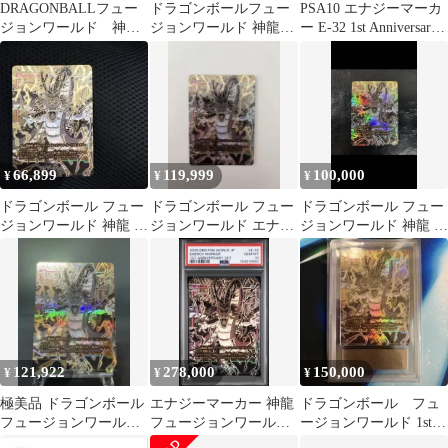
DRAGONBALLフュー
ドラゴンボールフュー
PSA10 エナジーマーカ
ジョンワールド 神龍
ジョンワールド 神龍
ー E-32 1st Anniversary
まとめ売り
エナジーマーカー 1st
Set
周年 美品
66,899
119,999
100,000
¥
¥
¥
ドラゴンボール フュー
ドラゴンボール フュー
ドラゴンボール フュー
ジョンワールド 神龍 エ
ジョンワールド エナジ
ジョンワールド 神龍 エ
ナジーマーカー
ーマーカー 神龍
ナジーマーカー E-32
121,922
278,000
150,000
¥
¥
¥
極美品 ドラゴンボール
エナジーマーカー 神龍
ドラゴンボール フュ
フュージョンワールド
フュージョンワールド
ージョンワールド 1st
エナジーマーカー 神龍
1st アニバーサリー
アニバ 神龍 ARS10+