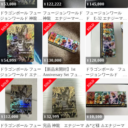
53,000
122,222
145,000
¥
¥
¥
ドラゴンボール フュー
フュージョンワールド
フュージョンワール
ジョンワールド 神龍 エ
神龍 エナジーマーカ
ド E-32 エナジーマー
ナジーマーカー E-32
ー
カー 神龍 1stアニバ
ーサリー
54,999
130,000
120,000
¥
¥
¥
ドラゴンボール フュー
【新品未開封】1st
ドラゴンボール フュ
ジョンワールド エナジ
Anniversary Set フュー
ージョンワールド 1st
ーマーカー 神龍
ジョンワールド
アニバーサリーセット
112,000
32,999
10,100
¥
¥
¥
ドラゴンボール フュー
完品 神龍 エナジーマ
み*ど様 ⚠️エナジーマ