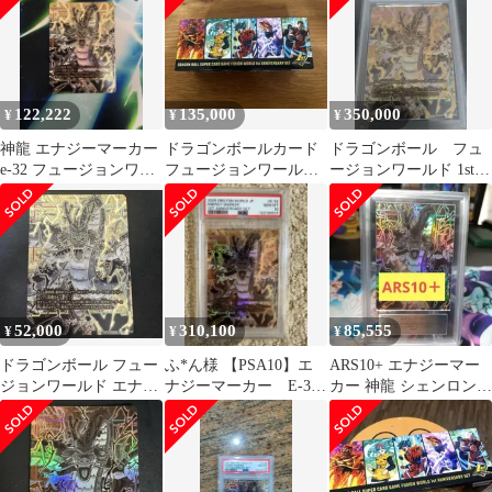
122,222
135,000
350,000
¥
¥
¥
神龍 エナジーマーカー
ドラゴンボールカード
ドラゴンボール フュ
e-32 フュージョンワー
フュージョンワールド
ージョンワールド 1st
ルド
1st アニバーサリーセッ
アニバ 神龍 PSA10
ト 神龍
52,000
310,100
85,555
¥
¥
¥
ドラゴンボール フュー
ふ*ん様 【PSA10】エ
ARS10+ エナジーマー
ジョンワールド エナジ
ナジーマーカー E-32
カー 神龍 シェンロン
ーマーカー 神龍
神龍
Energy Marker.