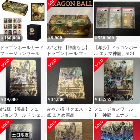
E-32
psa10
180,000
9,900
550,000
¥
¥
¥
ドラゴンボールカード
み*ど様 【神龍なし】
【希少】ドラゴンボー
フュージョンワールド
ドラゴンボール フュー
ル エナマ神龍、SDBH
1st アニバーサリーセッ
ジョンワールド 1st ア
神龍、SDV4ポルンガ
ト 神龍
ニバーサリ
PSA10連番
39,000
34,000
35,555
¥
¥
¥
d*2様 【美品】フュー
みやこ様 リクエスト 2
フュージョンワール
ジョンワールド シェン
点 まとめ商品
ド 神龍 エナジーマ
ロン エナジーマーカー
ーカー E-32
1stアニ