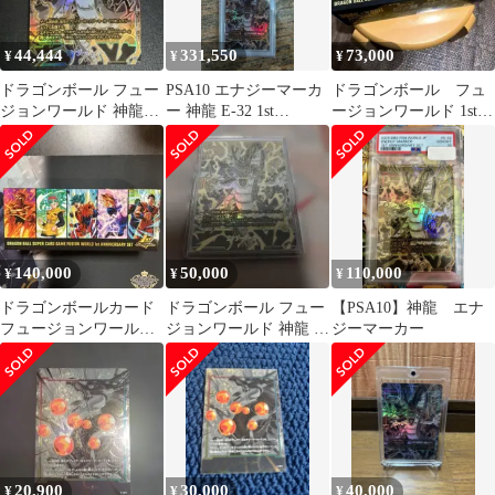
44,444
331,550
73,000
¥
¥
¥
ドラゴンボール フュー
PSA10 エナジーマーカ
ドラゴンボール フュ
ジョンワールド 神龍
ー 神龍 E-32 1st
ージョンワールド 1st
エナジーマーカー
Anniversary
アニバーサリーセット
140,000
50,000
110,000
¥
¥
¥
ドラゴンボールカード
ドラゴンボール フュー
【PSA10】神龍 エナ
フュージョンワールド
ジョンワールド 神龍 エ
ジーマーカー
1st アニバーサリーセッ
ナジーマーカー
ト 神龍
20,900
30,000
40,000
¥
¥
¥