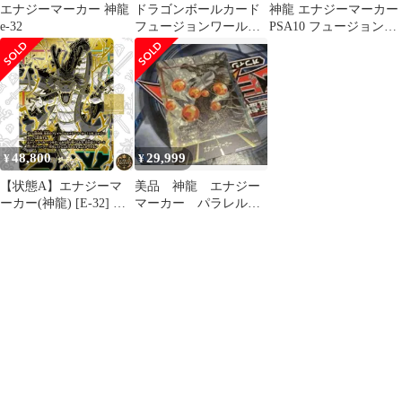
エナジーマーカー 神龍
ドラゴンボールカード
神龍 エナジーマーカー
e-32
フュージョンワールド
PSA10 フュージョンワ
1st アニバーサリーセッ
ールド E-32
ト 神龍
48,800
29,999
¥
¥
【状態A】エナジーマ
美品 神龍 エナジー
ーカー(神龍) [E-32] 金
マーカー パラレル
背景 フュージョンワー
フュージョンワールド
ルド「1st アニバーサリ
ーセット」│ドラゴン
ボールカード Dragon
Ball Super Card Game
Fusion World 1st
Anniversary Set