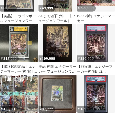
60,000
49,999
259,999
¥
¥
¥
【美品】ドラゴンボー
8/6まで値下げ中 【フ
E-32 神龍 エナジーマー
ルフュージョンワール
ュージョンワールド】
カー
ド 神龍 エナジーマーカ
神龍 エナジーマーカ
ー
ー パラレル
215,000
109,999
220,000
¥
¥
¥
【BGS10鑑定品】エナ
美品 神龍 エナジーマー
【PSA10】エナジーマ
ジーマーカー(神龍) [E-
カー フュージョンワー
ーカー神龍E-32
32] 金背景 フュージョ
ルド E-32
1stANNIVERSARY SET
ンワールド「1st アニバ
ーサリーセット」│ド
ラゴンボールカード
Dragon Ball Fusion
World 1st Anniversary
Set
111,111
97,777
169,999
¥
¥
¥