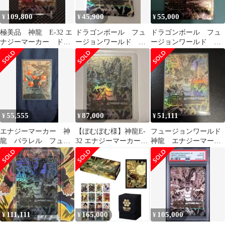
109,800
45,900
55,000
¥
¥
¥
極美品 神龍 E-32 エ
ドラゴンボール フュ
ドラゴンボール フュ
ナジーマーカー ドラ
ージョンワールド ア
ージョンワールド 神
ゴンボール フュージョ
ニバーサリー エナジ
龍 エナジーマーカ
ンワールド
ーマーカー 神龍
ー プレバン
55,555
87,000
51,111
¥
¥
¥
エナジーマーカー 神
【ぼむぼむ様】神龍E-
フュージョンワールド
龍 パラレル フュー
32 エナジーマーカード
神龍 エナジーマーカ
ジョンワールド
ラゴンボール フュージ
ー
ョンワールド
111,111
165,000
105,000
¥
¥
¥