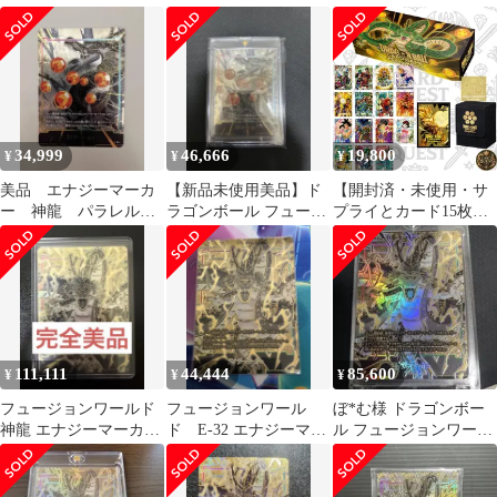
ナジーマーカー E-32
Set ドラゴンボールスー
ーサリー セット 神
パーカードゲーム フュ
龍
ージョンワールド
34,999
46,666
19,800
¥
¥
¥
美品 エナジーマーカ
【新品未使用美品】ド
【開封済・未使用・サ
ー 神龍 パラレル
ラゴンボール フュージ
プライとカード15枚】
フュージョンワールド
ョンワールド 神龍エナ
ドラゴンボール フュー
ジーマーカー
ジョンワールド 1st ア
ニバーサリーセット パ
ラレルカード ストレー
ジボックス デッキケー
ス スリーブ ｜
DRAGON BALL
111,111
44,444
85,600
¥
¥
¥
FUSION WORLD 1st
Anniversary Set
フュージョンワールド
フュージョンワール
ぼ*む様 ドラゴンボー
神龍 エナジーマーカー
ド E-32 エナジーマー
ル フュージョンワール
E-32
カー 神龍 1STアニ
ド エナジーマーカー 神
バーサリー
龍