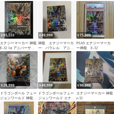
ド 神龍 エナジーマーカ
エナジーマーカー
ー
95,555
49,999
75,000
¥
¥
¥
エナジーマーカー 神龍
神龍 エナジーマーカ
PSA9 エナジーマーカ
E-32 1st アニバーサリ
ー パラレル アニバ
ー神龍 E-32
ーセット 未開封
ーサリー プロモ e-
32
29,999
49,999
90,000
¥
¥
¥
ドラゴンボール フュー
ドラゴンボールフュー
エナジーマーカー 神龍
ジョンワールド 神龍
ジョンワールド エナジ
e-32
エナジーマーカー E-99
ーマーカー 神龍