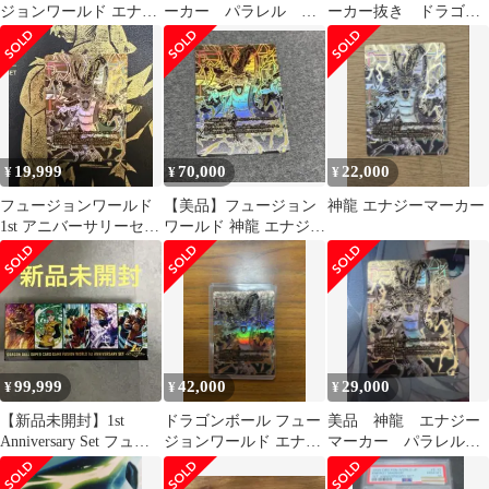
ジョンワールド エナジ
ーカー パラレル ア
ーカー抜き ドラゴン
ーマーカー 神龍
ニバーサリー セッ
ボールANNIVERSARY
ト プロモ
1st
19,999
70,000
22,000
¥
¥
¥
フュージョンワールド
【美品】フュージョン
神龍 エナジーマーカー
1st アニバーサリーセッ
ワールド 神龍 エナジー
ト エナジーマーカ
マーカー e-32
ー 神龍
99,999
42,000
29,000
¥
¥
¥
【新品未開封】1st
ドラゴンボール フュー
美品 神龍 エナジー
Anniversary Set フュー
ジョンワールド エナジ
マーカー パラレル
ジョンワールド
ーマーカー 神龍
アニバーサリー セッ
ト プロモ