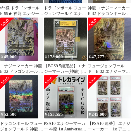
s*n様 ドラゴンボール
ドラゴンボール フュー
神龍 エナジーマーカー
E-99★ 神龍 エナジーマ
ジョンワールド エナジ
E-32 ドラゴンボール フ
ーカー パラレル
ーマーカー E-99 神龍
ュージョンワールド
45,000
178,000
47,777
¥
¥
¥
エナジーマーカー 神龍
【BGS9.5鑑定品】エナ
フュージョンワール
E-32 ドラゴンボール 金
ジーマーカー(神龍) [E-
ド E-32 エナジーマー
1stアニバーサリーセッ
32] 金背景 フュージョ
カー 神龍 1STアニ
ト
ンワールド「1st アニバ
バーサリー
ーサリーセット」│ド
ラゴンボールカード
Dragon Ball Fusion
World 1st Anniversary
Set
52,500
155,555
245,000
¥
¥
¥
ドラゴンボール フュー
PSA10 エナジーマーカ
【PSA10 連番】 エナジ
ジョンワールド 神龍 エ
ー 神龍 1st Anniversary
ーマーカー 1st アニバ