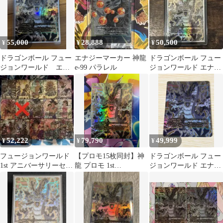
55,000
28,888
50,500
¥
¥
¥
ドラゴンボール フュー
エナジーマーカー 神龍
ドラゴンボール フュー
ジョンワールド エナ
e-99 パラレル
ジョンワールド エナジ
ジーマーカー 神龍
ーマーカー 神龍
52,222
79,790
49,999
¥
¥
¥
フュージョンワールド
【プロモ15枚同封】神
ドラゴンボール フュー
1st アニバーサリーセッ
龍 プロモ 1st
ジョンワールド エナジ
ト※【エナジーマーカ
Anniversary Set ドラゴ
ーマーカー 神龍
ー】神龍なし②
ンボール フュージョン
ワールド エナジーマー
カー E-32