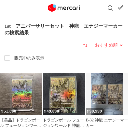
1st アニバーサリーセット 神龍 エナジーマーカー
の検索結果
並び替え
販売中のみ表示
51,800
49,000
99,999
¥
¥
¥
【美品】ドラゴンボー
ドラゴンボール フュー
E-32 神龍 エナジーマー
ル フュージョンワール
ジョンワールド 神龍
カー