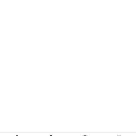
メルカリについて