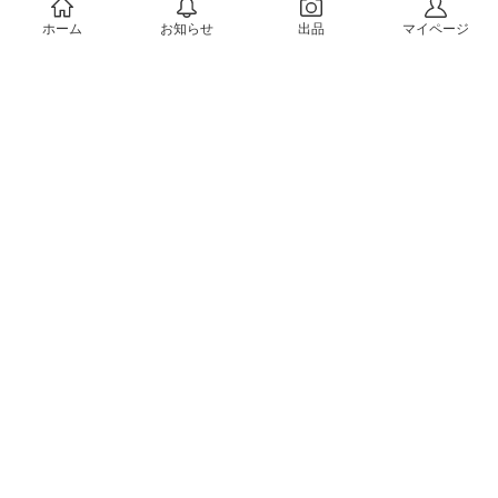
ホーム
お知らせ
出品
マイページ
会社概要（運営会社）
採用情報
プレスリリース
公式ブログ
プレスキット
メルカリUS
メルカリShops
m department（エムデパ）
ヘルプ
ヘルプセンター（ガイド・お問い合わせ）
メルカリShopsでショップを開設する
メルカリShops ショップ管理画面にログイン
メルカリShops出店者向けガイド
お問い合わせ一覧
フリーワードから商品をさがす
プライバシーと利用規約
メルカリ利用規約
メルカリShops利用規約
メルカリアンバサダー利用規約