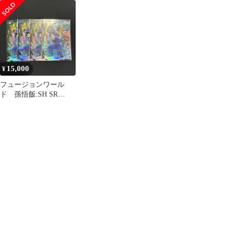
FB07-058
15,000
¥
フュージョンワール
ド 孫悟飯:SH SR
FB07-058 パラレル 4
枚