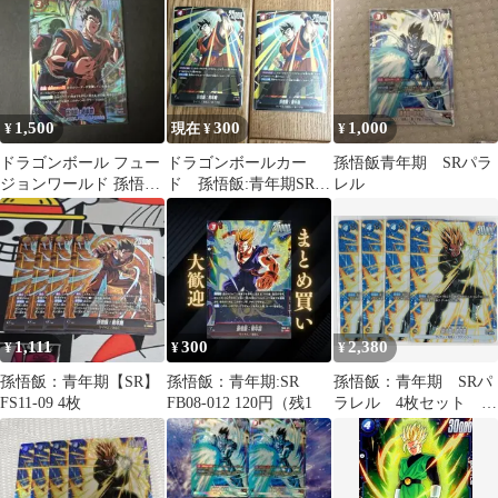
パラレル
悟飯：青年期
1,500
300
1,000
¥
現在 ¥
¥
ドラゴンボール フュー
ドラゴンボールカー
孫悟飯青年期 SRパラ
ジョンワールド 孫悟飯
ド 孫悟飯:青年期SR 2
レル
青年期
枚
1stANNIVERSARY
1,111
300
2,380
¥
¥
¥
孫悟飯：青年期【SR】
孫悟飯：青年期:SR
孫悟飯：青年期 SRパ
FS11-09 4枚
FB08-012 120円（残1
ラレル 4枚セット
SR★ FB03 フュージ
ョンワールド