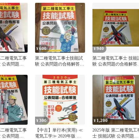
600
940
¥
¥
 第二種電気工事
第二種電気工事士技能試
第二種電気工事士 技能
験 公表問題の
験 公表問題の合格解答
験 公表問題の合格解
2021年版
2025 / 美品
300
1,200
¥
¥
 第二種電気工事
【中古】単行本(実用) ≪
2025年版 第二種電気工
験 公表問題の
電気工学≫ 2020年版 第
士 技能試験 公表問題の