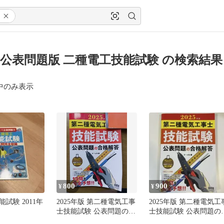
0年公表問題版 二種電工技能試験 の検索結果
中のみ表示
800
900
¥
¥
試験 2011年
2025年版 第二種電気工事
2025年版 第二種電気工
士技能試験 公表問題の合
士技能試験 公表問題の
格解答
格解答