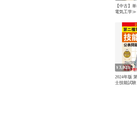
【中古】単行
電気工学≫ 
二種電気工
公表問題の
3,023
¥
2024年版
士技能試験
格解答