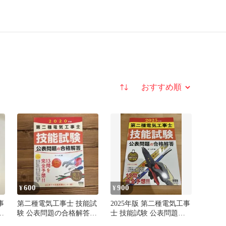
並び替え
600
900
¥
¥
事
第二種電気工事士 技能試
2025年版 第二種電気工事
合
験 公表問題の合格解答
士 技能試験 公表問題の
2020年版
合格解答