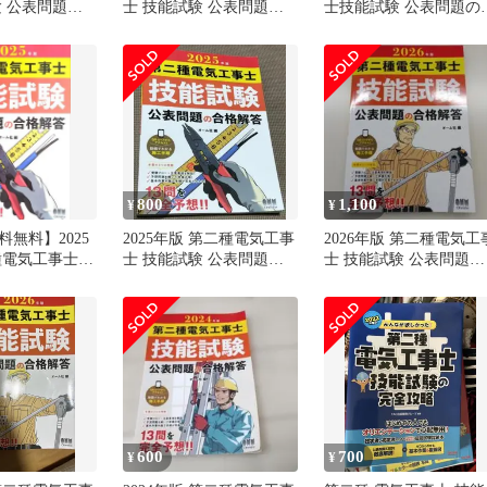
験 公表問題の
士 技能試験 公表問題の
士技能試験 公表問題の
合格解答
格解答
800
1,100
¥
¥
無料】2025
2025年版 第二種電気工事
2026年版 第二種電気工
種電気工事士
士 技能試験 公表問題の
士 技能試験 公表問題の
公表問題の合格
合格解答
合格解答
600
700
¥
¥