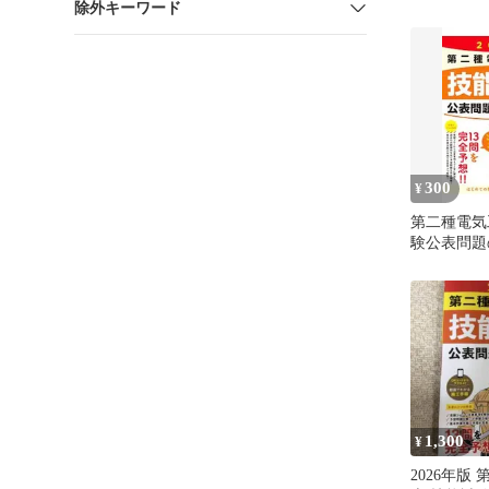
除外キーワード
合格解答
300
¥
第二種電気
験公表問題
2020年版
1,300
¥
2026年版