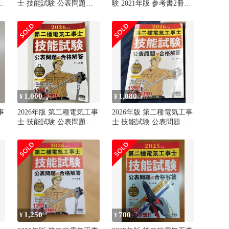
合
士 技能試験 公表問題の
験 2021年版 参考書2冊セ
合格解答
ット
1,000
1,080
¥
¥
事
2026年版 第二種電気工事
2026年版 第二種電気工事
士 技能試験 公表問題の
士 技能試験 公表問題の
合格解答
合格解答
1,250
700
¥
¥