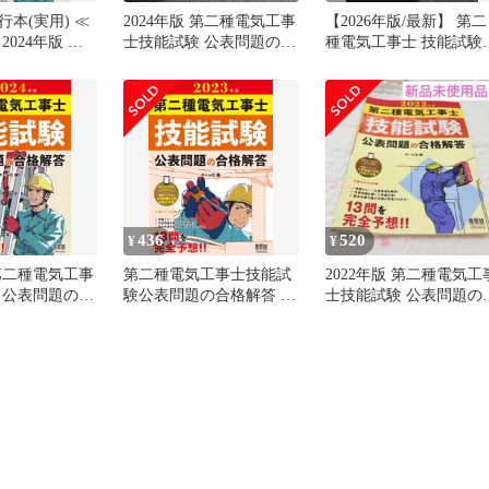
本(実用) ≪
2024年版 第二種電気工事
【2026年版/最新】 第二
2024年版 第
士技能試験 公表問題の合
種電気工事士 技能試験
事士技能試験
格解答
公表問題の合格解答
合格解答
436
520
¥
¥
 第二種電気工事
第二種電気工事士技能試
2022年版 第二種電気工
 公表問題の合
験公表問題の合格解答 ２
士技能試験 公表問題の
０２３年版/オ-ム社/オー
格解答
ム社（大型本）