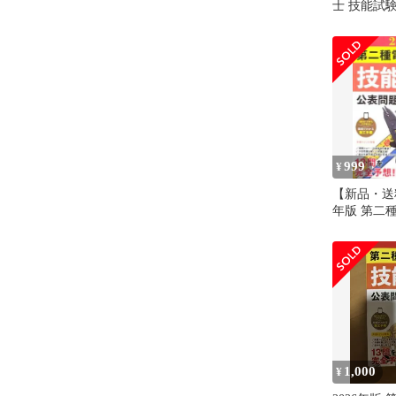
士 技能試
合格解答
999
¥
【新品・送料
年版 第二
技能試験 
解答
1,000
¥