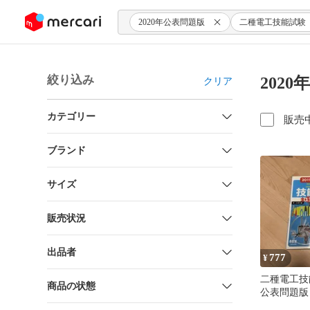
ンツにスキップ
2020年公表問題版
二種電工技能試験
絞り込み
202
クリア
カテゴリー
販売
ブランド
サイズ
販売状況
出品者
777
¥
二種電工技能
商品の状態
公表問題版