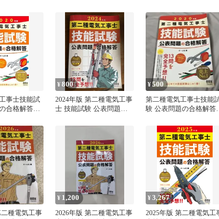
二種電気工事士技能試験
合格解答
公表問題の合格解答
800
500
¥
¥
工事士技能試
2024年版 第二種電気工事
第二種電気工事士技能
の合格解答
士 技能試験 公表問題の
験 公表問題の合格解答
／オーム社
合格解答
2020年版
1,200
3,267
¥
¥
 第二種電気工事
2026年版 第二種電気工事
2025年版 第二種電気工