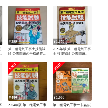
2021年版
０２０年版/オ-ム社/オー
ム社（大型本）
399
1,350
¥
¥
試
第二種電気工事士技能試
2026年版 第二種電気工事
験 公表問題の合格解答
士 技能試験 公表問題の
2021年版（USED/送料無
合格解答
料）
480
1,000
¥
¥
事
2024年版 第二種電気工事
第二種電気工事士 技能試