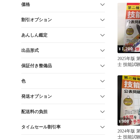
価格
割引オプション
あんしん鑑定
1,200
¥
出品形式
2025年版
士 技能試
保証付き整備品
合格解答
色
発送オプション
配送料の負担
900
¥
タイムセール割引率
2024年版
士 技能試