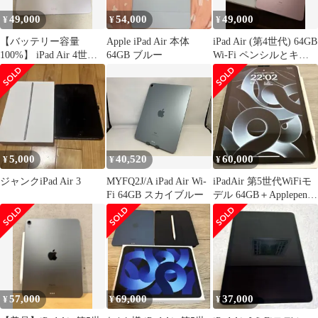
49,000
54,000
49,000
¥
¥
¥
【バッテリー容量
Apple iPad Air 本体
iPad Air (第4世代) 64GB
100%】 iPad Air 4世代
64GB ブルー
Wi-Fi ペンシルとキー
64GB ペンシル付き
ボード付き
5,000
40,520
60,000
¥
¥
¥
ジャンクiPad Air 3
MYFQ2J/A iPad Air Wi-
iPadAir 第5世代WiFiモ
Fi 64GB スカイブルー
デル 64GB＋Applepencil
第二世代
57,000
69,000
37,000
¥
¥
¥