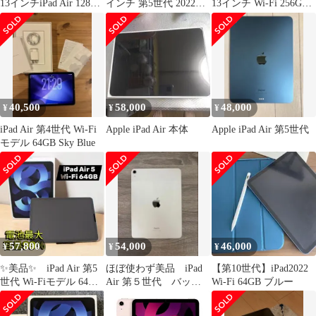
13インチiPad Air 128GB
インチ 第5世代 2022年
13インチ Wi-Fi 256GB
ブルー
春モデル Wi-Fi 64GB
SIMフリー MCNP4J/A
mme23j-a パープル
タブレット #UK2147
【可(C)】
40,500
58,000
48,000
¥
¥
¥
iPad Air 第4世代 Wi-Fi
Apple iPad Air 本体
Apple iPad Air 第5世代
モデル 64GB Sky Blue
57,800
54,000
46,000
¥
¥
¥
✨美品✨ iPad Air 第5
ほぼ使わず美品 iPad
【第10世代】iPad2022
世代 Wi-Fiモデル 64GB
Air 第５世代 バッテ
Wi-Fi 64GB ブルー
M1 ブルー
リー95% ペンシル付き