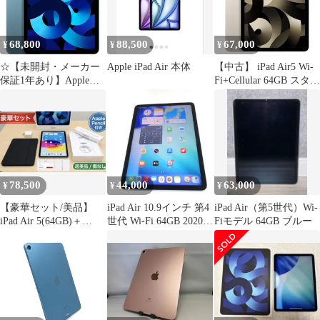
68,800
88,500
67,000
¥
¥
¥
☆【未開封・メーカー
Apple iPad Air 本体
【中古】 iPad Air5 Wi-
保証1年あり】Apple
Fi+Cellular 64GB スター
iPad Air 第5世代 10.9イ
ライト A2589 2022年
ンチ Wi-Fiモデル 64GB
SIMフリー 本体 タブレ
ブルー M1チップ搭載
ット アイパッド アップ
アップル認定正規品
ル apple 【送料無料】
ipda5mtm2789
78,500
44,000
63,000
¥
¥
¥
【豪華セット/美品】
iPad Air 10.9インチ 第4
iPad Air（第5世代）Wi-
iPad Air 5(64GB)＋
世代 Wi-Fi 64GB 2020年
Fiモデル 64GB ブルー
Apple Pencil等
秋モデル MYFQ2J/A ス
カイブルー ※中古