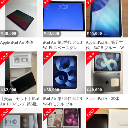
38,000
33,000
45,000
¥
¥
¥
Apple iPad Air 本体
iPad Air 第5世代 64GB
Apple iPad Air 第五世
Wi-Fi スペースグレイ
代 64GB ブルー Wi-
【画面割れあり】
Fiモデル
62,000
58,000
40,000
¥
¥
¥
【美品！セット】iPad
iPad Air 第5世代 64GB
Apple iPad Air 本体
Air 10.9インチ 第5世代
Wi-Fiモデル ブルー 箱
Wi-Fi 64GB
付属品付