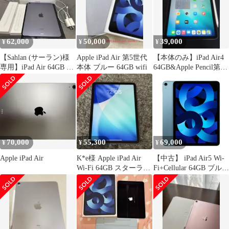
62,000
50,000
39,000
¥
¥
¥
【Sahlan (サーラン)様
Apple iPad Air 第5世代
【本体のみ】iPad Air4
専用】iPad Air 64GB 第
本体 ブルー 64GB wifi
64GB&Apple Pencil第2
5世代+その他
世代セット
70,000
55,300
69,000
¥
¥
¥
Apple iPad Air
K*e様 Apple iPad Air
【中古】 iPad Air5 Wi-
Wi-Fi 64GB スターライ
Fi+Cellular 64GB ブルー
ト (第
A2589 2022年 SIMフリ
ー 本体 タブレット ア
イパッド アップル
apple 【送料無料】
ipda5mtm2809