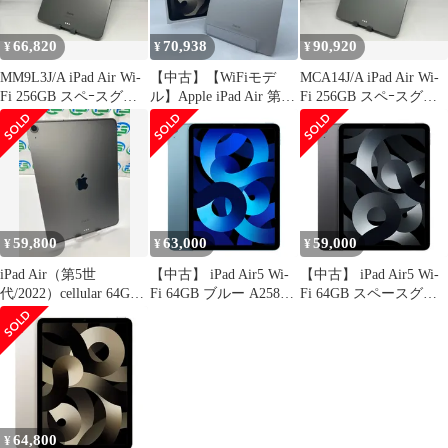
66,820
70,938
90,920
¥
¥
¥
MM9L3J/A iPad Air Wi-
【中古】【WiFiモデ
MCA14J/A iPad Air Wi-
Fi 256GB スペｰスグレ
ル】Apple iPad Air 第5
Fi 256GB スペｰスグレ
イ Wi-Fi
世代 WiFi 64GB スター
イ
ライト A2588
MM9F3J/A タブレット
[19]
59,800
63,000
59,000
¥
¥
¥
iPad Air（第5世
【中古】 iPad Air5 Wi-
【中古】 iPad Air5 Wi-
代/2022）cellular 64GB
Fi 64GB ブルー A2588
Fi 64GB スペースグレ
スペースグレイ
2022年 本体 Wi-Fiモデ
イ A2588 2022年 本体
MM6R3J/A ipadair5
ル Aランク タブレット
Wi-Fiモデル タブレッ
Apple タブレット 液晶
アイパッド アップル
ト アイパッド アップル
ヤケあり 訳あり
apple 【送料無料】
apple 【送料無料】
ipda5mtm2858
ipda5mtm2844
64,800
¥