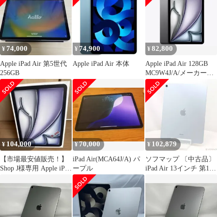
74,000
74,900
82,800
¥
¥
¥
Apple iPad Air 第5世代
Apple iPad Air 本体
Apple iPad Air 128GB
256GB
MC9W4J/A/メーカー保
証付き
104,000
70,000
102,879
¥
¥
¥
【市場最安値販売！】
iPad Air(MCA64J/A) パ
ソフマップ 〔中古品〕
Shop J様専用 Apple iPad
ープル
iPad Air 13インチ 第1世
Air
代 128GB ブルー
MV283J／A Wi-
Fi【305】