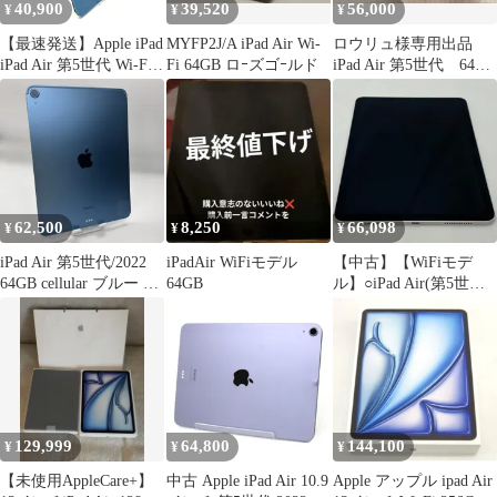
40,900
39,520
56,000
¥
¥
¥
【最速発送】Apple iPad
MYFP2J/A iPad Air Wi-
ロウリュ様専用出品
iPad Air 第5世代 Wi-Fi
Fi 64GB ロｰズゴｰルド
iPad Air 第5世代 64GB
256GB Blue【難有】
Wi-Fiモデル
62,500
8,250
66,098
¥
¥
¥
iPad Air 第5世代/2022
iPadAir WiFiモデル
【中古】【WiFiモデ
64GB cellular ブルー 訳
64GB
ル】○iPad Air(第5世代)
あり ヤケ小 外観Bラン
WiFi 64GB(スターライ
ク バッテリー93%
ト)[91]
129,999
64,800
144,100
¥
¥
¥
【未使用AppleCare+】
中古 Apple iPad Air 10.9
Apple アップル ipad Air