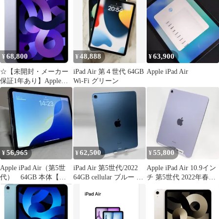
デル 64GB 3J982J/A ブ
ルー（10日間保証）
68,800
48,888
63,900
¥
¥
¥
☆【未開封・メーカー
iPad Air 第４世代 64GB
Apple iPad Air
保証1年あり】Apple
Wi-Fi グリーン
iPad Air 第5世代 10.9イ
ンチ Wi-Fiモデル 64GB
アップル認定正規品 パ
ープル
56,965
62,500
55,800
¥
¥
¥
Apple iPad Air（第5世
iPad Air 第5世代/2022
Apple iPad Air 10.9イン
代） 64GB 本体【傷
64GB cellular ブルー B
チ 第5世代 2022年春モ
あり】 【買って】
ランク 訳あり ホワイト
デル Wi-Fi 64GB
スポット ipadair5 アイ
mme23j-a パープル 整
パッド エアー apple バ
備済みアウトレット品
ッテリー88%
[中古(C)]