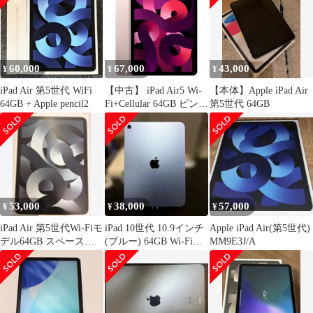
60,000
67,000
43,000
¥
¥
¥
iPad Air 第5世代 WiFi
【中古】 iPad Air5 Wi-
【本体】Apple iPad Air
64GB + Apple pencil2
Fi+Cellular 64GB ピンク
第5世代 64GB
A2589 2022年 SIMフリ
ー 本体 タブレット ア
イパッド アップル
apple 【送料無料】
ipda5mtm2799
53,000
38,000
57,000
¥
¥
¥
iPad Air 第5世代Wi-Fiモ
iPad 10世代 10.9インチ
Apple iPad Air(第5世代)
デル64GB スペースグ
(ブルー) 64GB Wi-Fiモ
MM9E3J/A
レー
デル