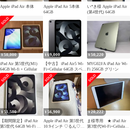
Apple iPad Air 本体
Apple iPad Air 5本体
い*き様 Apple iPad Air
64GB
(第4世代) 64GB
50,000
69,000
50,220
¥
¥
¥
iPad Air 第5世代(M1)
【中古】 iPad Air5 Wi-
MYG02J/A iPad Air Wi-
64GB Wi-fi + Cellular
Fi+Cellular 64GB スペー
Fi 256GB グリｰン
スグレイ A2589 2022年
SIMフリー 本体 タブレ
ット アイパッド アップ
ル apple 【送料無料】
ipda5mtm2794
51,500
56,900
20,222
¥
¥
¥
【期間限定】iPad Air
Apple iPad Air 第5世代
ま様専用 ★ iPad Air
第5世代 64GB Wi-Fi ス
10.9インチ ♡るん♡専
第3世代Wi-Fi+Cellular