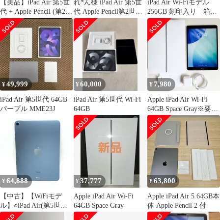
【美品】iPad Air 第5世
れ*ん様 iPad Air 第5世
iPad Air Wi-Fiモデル
代 + Apple Pencil (第2世
代 Apple Pencil第2世代
256GB 刻印入り 箱あ
代)
マジック
り
49,999
60,000
7,980
¥
¥
¥
iPad Air 第5世代 64GB
iPad Air 第5世代 Wi-Fi
Apple iPad Air Wi-Fi
パープル MME23J
64GB
64GB Space Gray※要確
認
64,888
37,777
63,800
¥
¥
¥
【中古】【WiFiモデ
Apple iPad Air Wi-Fi
Apple iPad Air 5 64GB本
ル】○iPad Air(第5世代)
64GB Space Gray
体 Apple Pencil 2 付
WiFi 64GB(ブルー)[10]