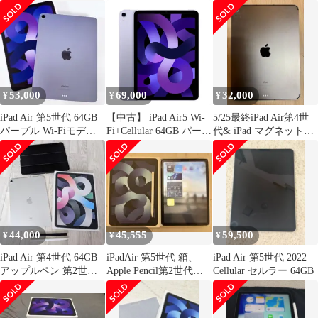
ターライト
用
★ 美品
53,000
69,000
32,000
¥
¥
¥
iPad Air 第5世代 64GB
【中古】 iPad Air5 Wi-
5/25最終iPad Air第4世
パープル Wi-Fiモデル
Fi+Cellular 64GB パープ
代& iPad マグネットキ
美品
ル A2589 2022年 SIMフ
ーボード作動確認済
リー 本体 タブレット
アイパッド アップル
apple 【送料無料】
ipda5mtm2804
44,000
45,555
59,500
¥
¥
¥
iPad Air 第4世代 64GB
iPadAir 第5世代 箱、
iPad Air 第5世代 2022
アップルペン 第2世代
Apple Pencil第2世代つ
Cellular セルラー 64GB
付き
き