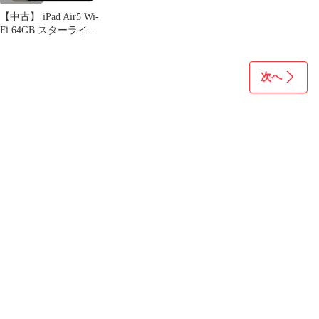
【中古】 iPad Air5 Wi-
Fi 64GB スターライト
A2588 2022年 本体 Wi-
Fiモデル Aランク タブ
レット アイパッド アッ
次へ
プル apple 【送料無
料】 ipda5mtm2838