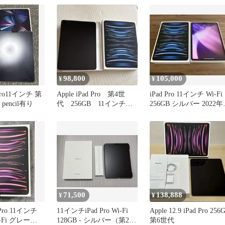
98,800
105,000
¥
¥
dpro11インチ 第
Apple iPad Pro 第4世
iPad Pro 11インチ Wi-Fi
 pencil有り
代 256GB 11インチ
256GB シルバー 2022
Wi-Fiモデル
デル
71,500
138,888
¥
¥
d Pro 11インチ
11インチiPad Pro Wi-Fi
Apple 12.9 iPad Pro 256
-Fi グレー
128GB - シルバー（第2世
第6世代