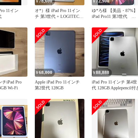
78,600
72,900
¥
¥
 Pro 11イン
オ*）様 iPad Pro 11イン
ゆ*ろ様 【美品・87%】
代
チ 第3世代 + LOGITECH
iPad Pro11 第3世代
Keyb
（M1）128GB W
68,000
88,888
¥
¥
ンチiPad Pro
Apple iPad Pro 11インチ
iPad Pro 11インチ 第4世
GB Wi-Fi
第2世代 128GB
代 128GB Applepencil付