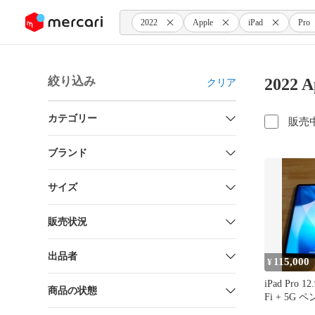
ンツにスキップ
2022
Apple
iPad
Pro
絞り込み
2022 
クリア
カテゴリー
販売
ブランド
サイズ
販売状況
出品者
115,000
¥
iPad Pro 1
商品の状態
Fi + 5G