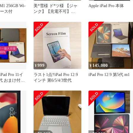
1 M1 256GB Wi-
美*雪様 ド*ツ様 【ジャ
Apple iPad Pro 本体
ケース付
ンク】【充電不可】
iPadpro 第6世代 12.9イ
999
145,000
¥
¥
d Pro 11イ
ラスト1点‼︎iPad Pro 12.9
iPad Pro 12.9 第5代 m1
代 おまけ付き
インチ 第6/5/4/3世代
ち】