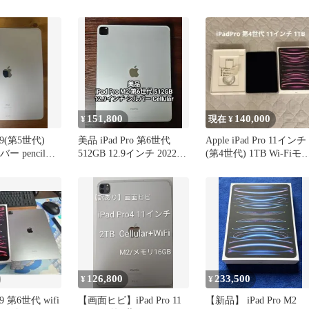
代）
151,800
140,000
¥
現在 ¥
12.9(第5世代)
美品 iPad Pro 第6世代
Apple iPad Pro 11インチ
バー pencil付
512GB 12.9インチ 2022
(第4世代) 1TB Wi-Fiモ
M2
ル
126,800
233,500
¥
¥
2.9 第6世代 wifi
【画面ヒビ】iPad Pro 11
【新品】 iPad Pro M2