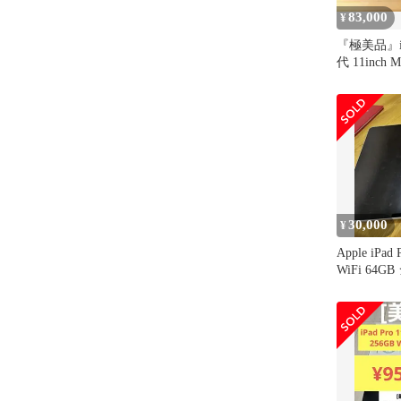
83,000
¥
『極美品』iP
代 11inch 
30,000
¥
Apple iPa
WiFi 64G