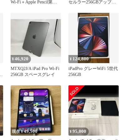
セ
Wi-Fi＋Apple Pencil第二
セルラー256GBアップル
世代
ペンシル付
46,920
124,800
¥
¥
MTXQ2J/A iPad Pro Wi-Fi
iPadPro グレーWiFi 5世代
6世
256GB スペースグレイ
256GB
グ
ル
49,500
95,000
現在 ¥
¥