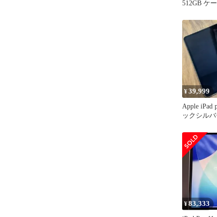
512GB 
39,999
¥
Apple iPa
ックシルバ
83,333
¥