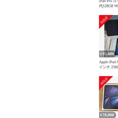
iPad Pro
代128GB 
95,000
¥
Apple iPad 
インチ 256
78,000
¥