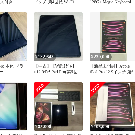
ケース付き
インチ 第4世代 Wi-Fi ＋
128G+ Magic Keyboard
Cellular 2TB 2022年モデ
ット
ル M2/16GB
132,648
230,000
¥
¥
d pro 本体 ブラ
【中古】【WiFiﾓﾃﾞﾙ】
【新品未開封】Apple
ー
○12.9ｲﾝﾁiPad Pro(第6世
iPad Pro 12.9インチ 第
代) WiFi 256GB(ｽﾍﾟｰｽｸﾞﾚ
代 Wi-Fi 2TB スペース
ｲ)[91]
レイ M2 16GB RAM
MNXY3J/A 2022年モデ
Apple純正発送箱付き
85,000
105,000
¥
¥