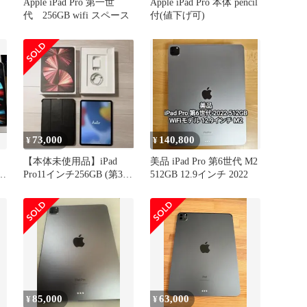
Apple iPad Pro 第一世
Apple iPad Pro 本体 pencil
代 256GB wifi スペース
付(値下げ可)
73,000
140,800
¥
¥
【本体未使用品】iPad
美品 iPad Pro 第6世代 M2
nc
Pro11インチ256GB (第3世
512GB 12.9インチ 2022
代)スペースグレー
85,000
63,000
¥
¥