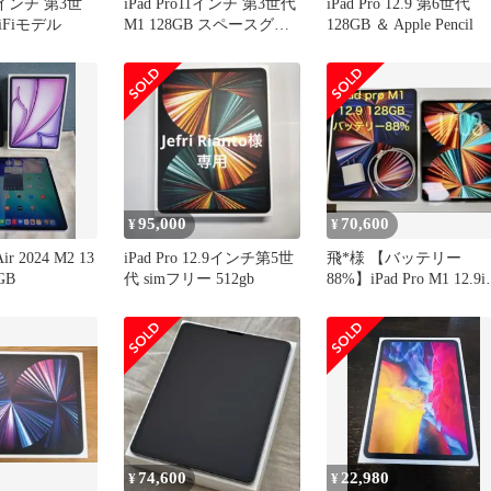
 11インチ 第3世
iPad Pro11インチ 第3世代
iPad Pro 12.9 第6世代
WiFiモデル
M1 128GB スペースグレ
128GB ＆ Apple Pencil
イ 付属品付
95,000
70,600
¥
¥
Air 2024 M2 13
iPad Pro 12.9インチ第5世
飛*様 【バッテリー
GB
代 simフリー 512gb
88%】iPad Pro M1 12.9i
128GB
74,600
22,980
¥
¥