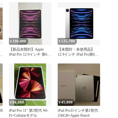
190,000
135,700
¥
¥
【新品未開封】Apple
【未開封・未使用品】
年モ
iPad Pro 12.9インチ 第6世
12.9インチ iPad Pro第6世
代 Wi-Fi 1TB スペースグ
代 WiFiモデル 128GB
レイ M2 16GB RAM
2022年 M2 シルバー / ス
MNXY3J/A 2022年モデル
ペースグレイ Apple認定
Apple純正発送箱付き
整備品 新品 メーカー保
証あり バッテリー100%
88,888
45,000
¥
¥
GB
iPad Pro 11" 第3世代 Wi-
iPad Pro11インチ第1世代
Fi+Cellularモデル
256GB+Apple Pencil