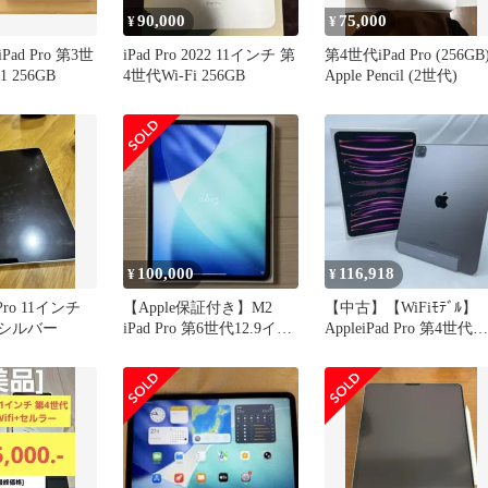
90,000
75,000
¥
¥
ad Pro 第3世
iPad Pro 2022 11インチ 第
第4世代iPad Pro (256GB
M1 256GB
4世代Wi-Fi 256GB
Apple Pencil (2世代)
100,000
116,918
¥
¥
d Pro 11インチ
【Apple保証付き】M2
【中古】【WiFiﾓﾃﾞﾙ】
B シルバー
iPad Pro 第6世代12.9イン
AppleiPad Pro 第4世代
チ 128GB
WiFi 256GB スペース
イ 11インチ A2759
MNXF3J/A タブレット
[19]