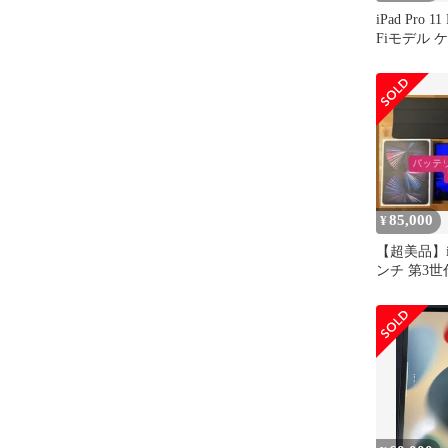
iPad Pro 1
Fiモデル 
85,000
¥
【超美品】iPa
ンチ 第3世
【早い者勝