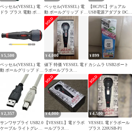
ベッセル(VESSEL) 電
ベッセル(VESSEL) 電
【HCJYC】デュアル
ドラ プラス 電動 ボー
動 ボールグリップ ドラ
USB電源アダプタ DCカ
ルグリップ ドライバー
イバー プラス 3段階切
プラ AC-PW20
ビット&ソケット29組
替モード ビット1本付
セット 220USB-P1
電ドラボールプラス
TAKAHASHI HONSHA
220USB-P1 0
オリジナルセット USB
充電式 1/4インチソケッ
ト付 高トルク DIY プロ
5,500
4,000
899
¥
¥
¥
用工具 家具組み立て 1
ベッセル(VESSEL) 電
値下 特価 VESSEL 電ド
カシムラ USB2ポート
動 ボールグリップ ドラ
ラボールプラス
イバー プラス 3段階切
220USB-P1 電動ドライ
替モード ビット1本付
バー
電ドラボールプラス
220USB-P1 0
2,357
4,000
4,500
¥
¥
¥
サンワサプライ USB2.0
【VESSEL】電ドラボ
VESSEL 電ドラボール
ケーブル ライトグレー
ールプラス
プラス 220USB-P1