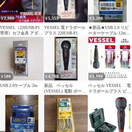
2,980
5,555
3,200
¥
¥
¥
VESSEL（220USB-P1
VESSEL 電ドラボール
★新品★USB 2.0 リピ
専用）セフ金具 アダプ
プラス 220USB-P1
ーターケーブル 12m延
ター【赤】
長 KB-USB-R212N
580
4,780
5,990
¥
¥
¥
USB 2.0ケーブル 2m
新品 ベッセル
ベッセル VESSEL 電
(VESSEL) 電動 ボール
ドラボールプラス ビッ
グリップ 220USB +
ト付きセット
PLUS
【220USB-P1+GS5P-
01+GS5P-03】新品 未使
用品 電動ドライバー
電動 手動 USB充電 日
本製