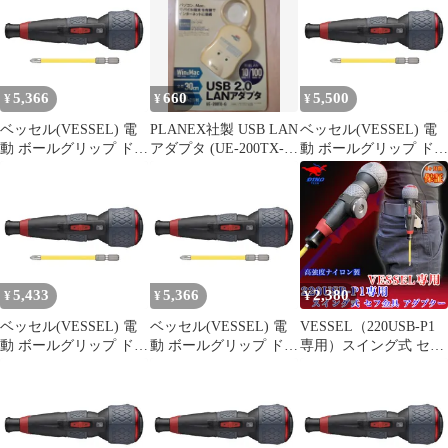
5,366
660
5,500
¥
¥
¥
ベッセル(VESSEL) 電
PLANEX社製 USB LAN
ベッセル(VESSEL) 電
動 ボールグリップ ドラ
アダプタ (UE-200TX-
動 ボールグリップ ドラ
イバー プラス 3段階切
G)
イバー プラス 3段階切
替モード ビット1本付
替モード ビット1本付
電ドラボールプラス
電ドラボールプラス
220USB-P1 0
220USB-P1 1
5,433
5,366
2,380
¥
¥
¥
ベッセル(VESSEL) 電
ベッセル(VESSEL) 電
VESSEL（220USB-P1
動 ボールグリップ ドラ
動 ボールグリップ ドラ
専用）スイング式 セフ
イバー プラス 3段階切
イバー プラス 3段階切
金具 アダプター
替モード ビット1本付
替モード ビット1本付
電ドラボールプラス
電ドラボールプラス
220USB-P1 1
220USB-P1 0