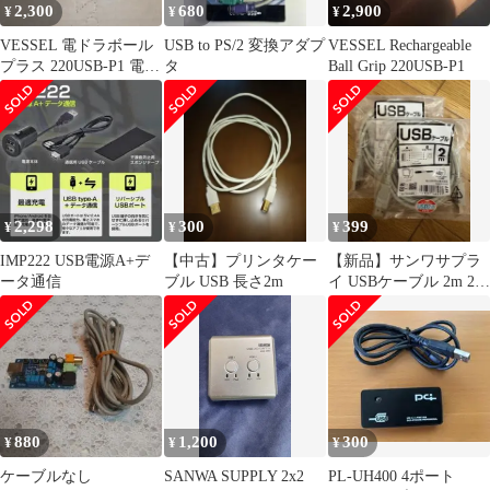
2,300
680
2,900
¥
¥
¥
VESSEL 電ドラボール
USB to PS/2 変換アダプ
VESSEL Rechargeable
プラス 220USB-P1 電動
タ
Ball Grip 220USB-P1
ドライバー
2,298
300
399
¥
¥
¥
IMP222 USB電源A+デ
【中古】プリンタケー
【新品】サンワサプラ
ータ通信
ブル USB 長さ2m
イ USBケーブル 2m 2個
セット (KU-2000K3)
880
1,200
300
¥
¥
¥
ケーブルなし
SANWA SUPPLY 2x2
PL-UH400 4ポート