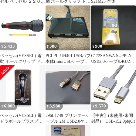
セル ベッセル ２２０Ｕ
動 ボールグリップ ドラ
S21M25 本体
ＳＢ－Ｐ１ 電ドラボー
イバー プラス プレミア
ルプラス 220USBP1 未
ム 3段階切替モード 限
使用 送料無料
定色 (灰) ビット1本付
220USB-P1GR 【未使
用】 【船橋馬込店】
5,433
380
900
¥
¥
¥
ベッセル(VESSEL) 電
PCI PL-UH401 USBハブ
C172SANWA SUPPLY
動 ボールグリップ ドラ
本体(miniUSBケーブル
USB2.0ケーブルKU20-
イバー プラス 3段階切
付き)
2HK2 2m
替モード ビット1本付
電ドラボールプラス
220USB-P1 1
6,000
3,980
9,570
¥
¥
¥
ベッセル(VESSEL) 電
296L1749 プリンターケ
【中古】(未使用･未開
ドラボールプラスプレ
ーブル 2M USB2.0ケー
封品) USB-152 0pbj0lf
ミアムグレー 220USB-
ブル（グレー）
P1GR