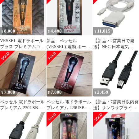
離島販売不可】
8,000
4,480
11,015
¥
¥
¥
VESSEL 電ドラボール
新品 ベッセル
【新品・2営業日で発
プラス プレミアムゴー
(VESSEL) 電動 ボール
送】NEC 日本電気
ルド 220USB-P1GL
グリップ 220USB +
USB-パラレル変換ケー
PLUS
ブル 2m(PR-NP-U01)
7,800
7,800
2,459
¥
¥
¥
ベッセル 電ドラボール
ベッセル 電ドラボール
【新品・7営業日以内発
プレミアム 220USB-
プレミアム 220USB-
送】サンワサプライ
P1GR 限定色 グレー
P1RE 限定色 レッド
KU20-2BKK2 USB2．0
ケーブル
KU202BKK2【沖縄離島
販売不可】