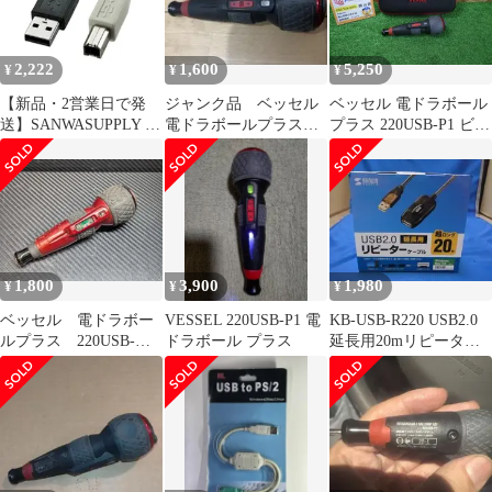
2,222
1,600
5,250
¥
¥
¥
【新品・2営業日で発
ジャンク品 ベッセル
ベッセル 電ドラボール
送】SANWASUPPLY サ
電ドラボールプラス
プラス 220USB-P1 ビッ
ンワサプライ USB2.0ケ
220USB-P1 電動ドライ
ト・ケース付 工具 電動
ーブル KU20-2K2
バー
ドライバー VESSEL 中
古品
1,800
3,900
1,980
¥
¥
¥
ベッセル 電ドラボー
VESSEL 220USB-P1 電
KB-USB-R220 USB2.0
ルプラス 220USB-
ドラボール プラス
延長用20mリピーター
P1 ジャンク
ケーブル