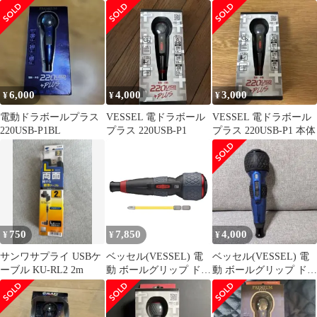
2m KU20-2K2
(No.220USB-P1)
6,000
4,000
3,000
¥
¥
¥
電動ドラボールプラス
VESSEL 電ドラボール
VESSEL 電ドラボール
220USB-P1BL
プラス 220USB-P1
プラス 220USB-P1 本体
750
7,850
4,000
¥
¥
¥
サンワサプライ USBケ
ベッセル(VESSEL) 電
ベッセル(VESSEL) 電
ーブル KU-RL2 2m
動 ボールグリップ ドラ
動 ボールグリップ ドラ
イバー プラス 3段階切
イバー220USB-P1BL
替モード ビット1本付
電ドラボールプラス