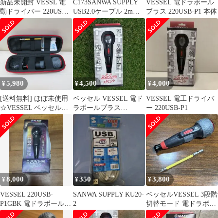
新品未開封 VESSL 電
C173SANWA SUPPLY
VESSEL 電ドラボール
動ドライバー 220USB-
USB2.0ケーブル 2m
プラス 220USB-P1 本体
P1
KU20-2HK2
5,980
4,500
4,000
¥
¥
¥
[送料無料] ほぼ未使用
ベッセル VESSEL 電ド
VESSEL 電工ドライバ
☆VESSEL ベッセル
ラボールプラス
ー 220USB-P1
220USB-P1 電ドラボー
No.220USB-P1
ルプラス ケース付 電動
ドライバー 電動 ボール
グリップ ドライバー☆
8,000
350
3,800
¥
¥
¥
VESSEL 220USB-
SANWA SUPPLY KU20-
ベッセルVESSEL 3段階
P1GBK 電ドラボールプ
2
切替モード 電ドラボー
ラス ギャラクシー 黒
ルプラス 220USB-P1