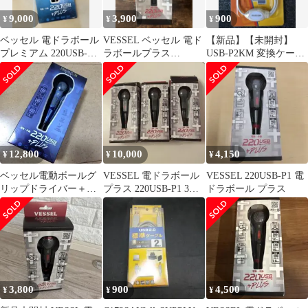
9,000
3,900
900
¥
¥
¥
ベッセル 電ドラボール
VESSEL ベッセル 電ド
【新品】【未開封】
プレミアム 220USB-
ラボールプラス
USB-P2KM 変換ケーブ
P1BL 限定色 ブルー
220USB-P1
ル
12,800
10,000
4,150
¥
¥
¥
ベッセル電動ボールグ
VESSEL 電ドラボール
VESSEL 220USB-P1 電
リップドライバー＋プ
プラス 220USB-P1 3個
ドラボール プラス
レミアム限定色青
セット
220USB-P1BL
3,800
900
4,500
¥
¥
¥