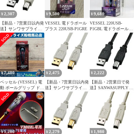
2,307
9,500
9,680
¥
¥
¥
【新品・7営業日以内発
VESSEL 電ドラボール
VESSEL 220USB-
送】サンワサプライ
プラス 220USB-P1GRE
P1GBL 電ドラボールプ
KU20-15K2 USB2．0ケ
ラス ギャラクシー 青
ーブル KU2015K2【沖
縄離島販売不可】
7,480
2,475
2,222
¥
¥
¥
ベッセル (VESSEL) 電
【新品・7営業日以内発
【新品・2営業日で発
動 ボールグリップ ドラ
送】サンワサプライ
送】SANWASUPPLY サ
イバー プラス プレミア
KU20-2HK2 USB2．0ケ
ンワサプライ USB2.0ケ
ム 限定色 (赤) ビット1
ーブル KU202HK2【沖
ーブル KU20-2BKK2
本付 220USB-P1RE
縄離島販売不可】
【未使用】 【船橋馬込
店】
1,280
2,279
1,980
¥
¥
¥