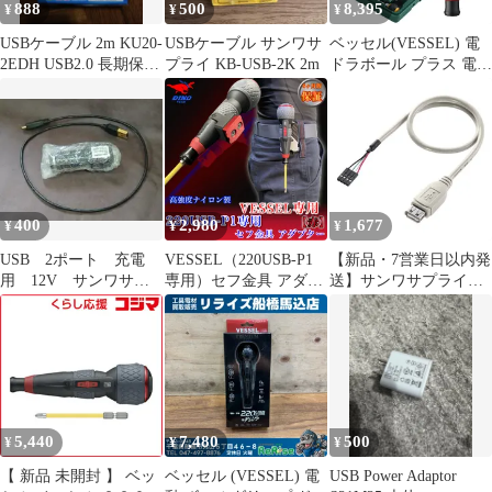
888
500
8,395
¥
¥
¥
USBケーブル 2m KU20-
USBケーブル サンワサ
ベッセル(VESSEL) 電
2EDH USB2.0 長期保管
プライ KB-USB-2K 2m
ドラボール プラス 電動
品
ボールグリップ ドライ
バー ビット&ソケット
29組セット 220USB-P1
400
2,980
1,677
¥
¥
¥
USB 2ポート 充電
VESSEL（220USB-P1
【新品・7営業日以内発
用 12V サンワサプ
専用）セフ金具 アダプ
送】サンワサプライ
ライ
ター【赤】
TK-USB2N USBケーブ
ル TKUSB2N【沖縄離
島販売不可】
5,440
7,480
500
¥
¥
¥
【 新品 未開封 】 ベッ
ベッセル (VESSEL) 電
USB Power Adaptor