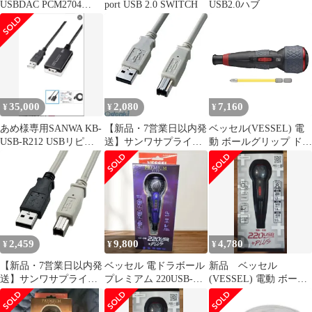
USBDAC PCM2704
port USB 2.0 SWITCH
USB2.0ハブ
UIOTEC USB入力
35,000
2,080
7,160
¥
¥
¥
あめ様専用SANWA KB-
【新品・7営業日以内発
ベッセル(VESSEL) 電
USB-R212 USBリピー
送】サンワサプライ
動 ボールグリップ ドラ
ターケーブル 12m
KU20-EC2K エコUSBケ
イバー プラス 3段階切
ーブル KU20EC2K ライ
替モード ビット1本付
トグレー SANWA パソ
電ドラボールプラス
コン周辺機器 SUPPLY
220USB-P1 0
TypeA TypeB プリンタ
転送【沖縄離島販売不
可】
2,459
9,800
4,780
¥
¥
¥
【新品・7営業日以内発
ベッセル 電ドラボール
新品 ベッセル
送】サンワサプライ
プレミアム 220USB-
(VESSEL) 電動 ボール
KU20-2K2 USB2．0ケ
P1BL 限定色 ブルー
グリップ 220USB +
ーブル KU202K2【沖縄
PLUS