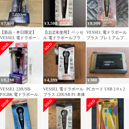
220USB-P1pms
a78be92b
7,800
3,500
8,000
¥
¥
¥
【新品・本日限定】
【ほぼ未使用】ベッセ
VESSEL 電ドラボール
VESSEL 電ドラボール
ル 電ドラボールプラ
プラス プレミアムブル
プラス 220USB-P1GPU
ス 220USB-P1
ー 220USB-P1BL
9,280
4,399
300
¥
¥
¥
VESSEL 220USB-
VESSEL 電ドラボール
PCカード USB 2.0 x 2
P1GBK 電ドラボールプ
プラス 220USB P1 本体
ラス ギャラクシー 黒