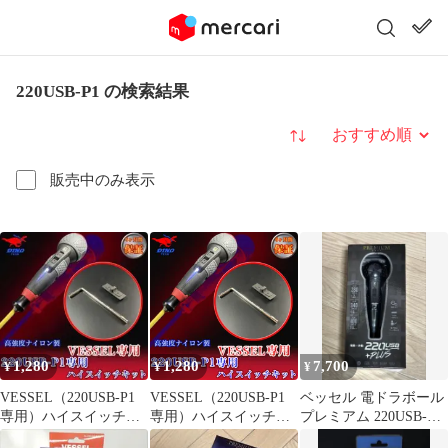
220USB-P1 の検索結果
並び替え
販売中のみ表示
1,280
1,280
7,700
¥
¥
¥
VESSEL（220USB-P1
VESSEL（220USB-P1
ベッセル 電ドラボール
専用）ハイスイッチキ
専用）ハイスイッチキ
プレミアム 220USB-
ット
ット
P1GR 限定色 グレー