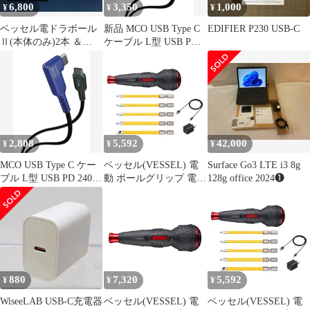
6,800
3,350
1,000
¥
¥
¥
ベッセル電ドラボール
新品 MCO USB Type C
EDIFIER P230 USB-C
Ⅱ(本体のみ)2本 ＆
ケーブル L型 USB PD
(220USB)シリーズ替ビ
240W対応 eMarker 内蔵
ット3種類
ミニブレイカー搭載 3
ｍ Z1155
2,808
5,592
42,000
¥
¥
¥
MCO USB Type C ケー
ベッセル(VESSEL) 電
Surface Go3 LTE i3 8g
ブル L型 USB PD 240W
動 ボールグリップ 電ド
128g office 2024❶
対応 eMarker 内蔵 ミニ
ラボールII ドライバー
ブレイカー搭載 2ｍ
ビット5本付 USBタイ
Z1154
プCで充電 最大出力ト
ルク3N・m 220USBC-5
1
880
7,320
5,592
¥
¥
¥
WiseeLAB USB-C充電器
ベッセル(VESSEL) 電
ベッセル(VESSEL) 電