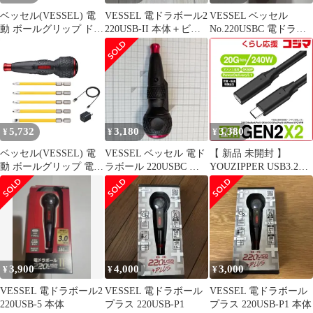
ベッセル(VESSEL) 電
VESSEL 電ドラボール2
VESSEL ベッセル
動 ボールグリップ ドラ
220USB-II 本体＋ビッ
No.220USBC 電ドラボ
イバー プラス 3段階切
ト
ールⅡ 本体のみ
替モード ビット1本付
電ドラボールプラス
220USB-P1 1
5,732
3,180
3,380
¥
¥
¥
ベッセル(VESSEL) 電
VESSEL ベッセル 電ド
【 新品 未開封 】
動 ボールグリップ 電ド
ラボール 220USBC 本
YOUZIPPER USB3.2
ラボールII ドライバー
体
Gen2x2 Type-C ケーブ
ビット5本付 USBタイ
ル 延長用ケーブル 2m
プCで充電 最大出力ト
［映像 /充電 /転送
ルク3N・m 220USBC-5
/20Gbps/240W/Power
1
Delivery 3.1］］ ブラッ
ク GEN2X2-2X 未使用
送料無料
3,900
4,000
3,000
¥
¥
¥
VESSEL 電ドラボール2
VESSEL 電ドラボール
VESSEL 電ドラボール
220USB-5 本体
プラス 220USB-P1
プラス 220USB-P1 本体