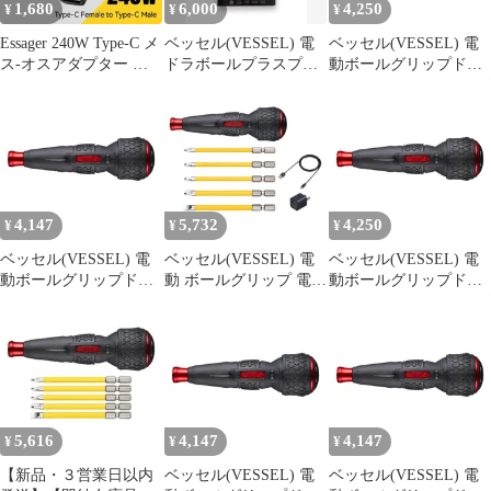
1,680
6,000
4,250
¥
¥
¥
Essager 240W Type-C メ
ベッセル(VESSEL) 電
ベッセル(VESSEL) 電
ス-オスアダプター 折
ドラボールプラスプレ
動ボールグリップドラ
りたたみ式エルボブラ
ミアムグレー 220USB-
イバー 〈本体のみ〉 電
ケット
P1GR
ドラボールII USBタイ
プCで充電 最大出力ト
ルク3N・m 220USBC 1
4,147
5,732
4,250
¥
¥
¥
ベッセル(VESSEL) 電
ベッセル(VESSEL) 電
ベッセル(VESSEL) 電
動ボールグリップドラ
動 ボールグリップ 電ド
動ボールグリップドラ
イバー 〈本体のみ〉 電
ラボールII ドライバー
イバー 〈本体のみ〉 電
ドラボールII USBタイ
ビット5本付 USBタイ
ドラボールII USBタイ
プCで充電 最大出力ト
プCで充電 最大出力ト
プCで充電 最大出力ト
ルク3N・m 220USBC 1
ルク3N・m 220USBC-5
ルク3N・m 220USBC 1
1
5,616
4,147
4,147
¥
¥
¥
【新品・３営業日以内
ベッセル(VESSEL) 電
ベッセル(VESSEL) 電