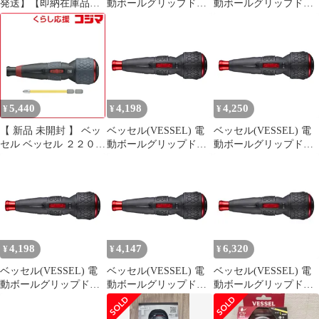
発送】【即納在庫品】
動ボールグリップドラ
動ボールグリップドラ
ベッセル VESSEL
イバー 〈本体のみ〉 電
イバー 〈本体のみ〉 電
220USBC5 ベッセル 電
ドラボールII USBタイ
ドラボールII USBタイ
ドラボールII 220USBC-
プCで充電 最大出力ト
プCで充電 最大出力ト
5 コードレス電動ドラ
ルク3N・m 220USBC 1
ルク3N・m 220USBC 1
イバー 軽量ペン型設計
LEDライト搭載 最大ト
ルク3.0Nｍ 手動12Nｍ
5,440
4,198
4,250
¥
¥
¥
対応 DI【沖縄離島販売
不可】
【 新品 未開封 】 ベッ
ベッセル(VESSEL) 電
ベッセル(VESSEL) 電
セル ベッセル ２２０Ｕ
動ボールグリップドラ
動ボールグリップドラ
ＳＢ－Ｐ１ 電ドラボー
イバー 〈本体のみ〉 電
イバー 〈本体のみ〉 電
ルプラス 220USBP1 未
ドラボールII USBタイ
ドラボールII USBタイ
使用 送料無料
プCで充電 最大出力ト
プCで充電 最大出力ト
ルク3N・m 220USBC 0
ルク3N・m 220USBC 1
4,198
4,147
6,320
¥
¥
¥
ベッセル(VESSEL) 電
ベッセル(VESSEL) 電
ベッセル(VESSEL) 電
動ボールグリップドラ
動ボールグリップドラ
動ボールグリップドラ
イバー 〈本体のみ〉 電
イバー 〈本体のみ〉 電
イバー 〈本体のみ〉 電
ドラボールII USBタイ
ドラボールII USBタイ
ドラボー