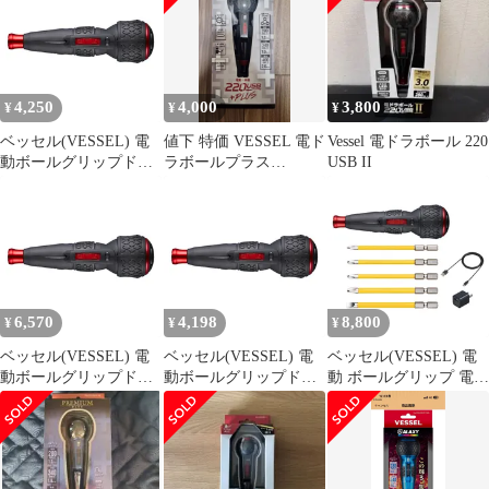
プCで充電 最大出力ト
プCで充電 最大出力ト
ルク3N・m 220USBC 0
ルク3N・m 220USBC 0
4,250
4,000
3,800
¥
¥
¥
ベッセル(VESSEL) 電
値下 特価 VESSEL 電ド
Vessel 電ドラボール 220
動ボールグリップドラ
ラボールプラス
USB II
イバー 〈本体のみ〉 電
220USB-P1 電動ドライ
ドラボールII USBタイ
バー
プCで充電 最大出力ト
ルク3N・m 220USBC 0
6,570
4,198
8,800
¥
¥
¥
ベッセル(VESSEL) 電
ベッセル(VESSEL) 電
ベッセル(VESSEL) 電
動ボールグリップドラ
動ボールグリップドラ
動 ボールグリップ 電ド
イバー 〈本体のみ〉 電
イバー 〈本体のみ〉 電
ラボール? ドライバー
ドラボール? USBタイ
ドラボールII USBタイ
ビット5本付 USBタイ
プCで充電 最大出力ト
プCで充電 最大出力ト
プCで充電 最大出力ト
ルク3N・m
ルク3N・m 220USBC 1
ルク3N・m 220USBC-5
220USBCpms 026aa069
国内発送