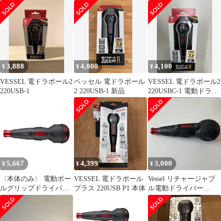
3,888
4,000
4,100
¥
¥
¥
VESSEL 電ドラボール2
ベッセル 電ドラボール
VESSEL 電ドラボール2
220USB-1
2 220USB-1 新品
220USBC-1 電動ドライ
バー
5,667
4,399
3,000
¥
¥
¥
〈本体のみ〉 電動ボー
VESSEL 電ドラボール
Vessel リチャージャブ
ルグリップドライバー
プラス 220USB P1 本体
ル電動ドライバー
電ドラボールⅡ USBタ
220USB-C-1
イプCで充電 ベッセル
(VESSEL) 最大出力ト