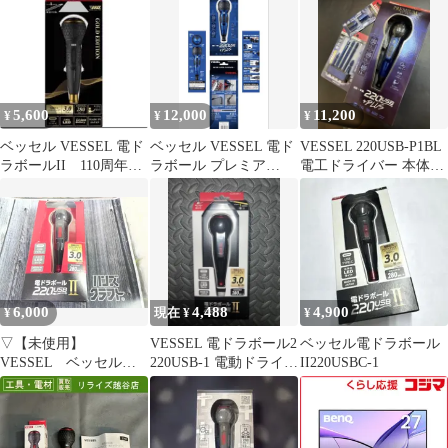
5,600
12,000
11,200
¥
¥
¥
ベッセル VESSEL 電ド
ベッセル VESSEL 電ド
VESSEL 220USB-P1BL
ラボールII 110周年
ラボール プレミア
電工ドライバー 本体
限定 ゴールド
220USB-P1BL 限定ブル
プレミアム ブルー
ー
6,000
4,488
4,900
¥
現在 ¥
¥
▽【未使用】
VESSEL 電ドラボール2
ベッセル電ドラボール
VESSEL ベッセル
220USB-1 電動ドライバ
II220USBC-1
220USBC-5 電ドラボ
ー【新品・未使用】
ール? ビット5本付き
セット【中古】