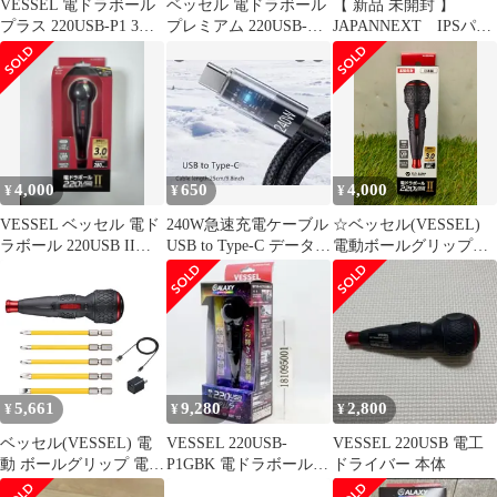
VESSEL 電ドラボール
ベッセル 電ドラボール
【 新品 未開封 】
プラス 220USB-P1 3個
プレミアム 220USB-
JAPANNEXT IPSパネ
セット
P1BL 限定色 ブルー
ル搭載 4K液晶モニター
HDMI DisplayPort USB-
C(最大65W給電)
sRGB：100％ ［27
型/4K/ワイド/60Hz］
JN-IPS27U2-HSPC6-W
未使用 送料無料
4,000
650
4,000
¥
¥
¥
VESSEL ベッセル 電ド
240W急速充電ケーブル
☆ベッセル(VESSEL)
ラボール 220USB II
USB to Type-C データケ
電動ボールグリップド
USB-C
ーブル 0.25M
ライバー 〈本体のみ〉
電ドラボールⅡ USBタ
イプCで充電 最大出力
トルク3N・m
220USBC 未使用
5,661
9,280
2,800
¥
¥
¥
ベッセル(VESSEL) 電
VESSEL 220USB-
VESSEL 220USB 電工
動 ボールグリップ 電ド
P1GBK 電ドラボールプ
ドライバー 本体
ラボールII ドライバー
ラス ギャラクシー 黒