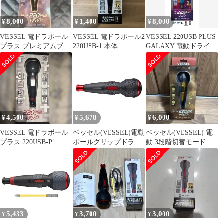
8,000
1,400
8,000
¥
¥
¥
VESSEL 電ドラボール
VESSEL 電ドラボール2
VESSEL 220USB PLUS
プラス プレミアムブル
220USB-1 本体
GALAXY 電動ドライバ
ー 220USB-P1BL
ー
4,500
5,678
6,000
¥
¥
¥
VESSEL 電ドラボール
ベッセル(VESSEL)電動
ベッセル(VESSEL) 電
プラス 220USB-P1
ボールグリップドライ
動 3段階切替モード 限
バー〈本体のみ〉電ド
定色 (金) ビット1本付
ラボールIIUSBタイプC
で充電最大出力トルク
3N・m220USBC
5,433
3,700
3,000
¥
¥
¥