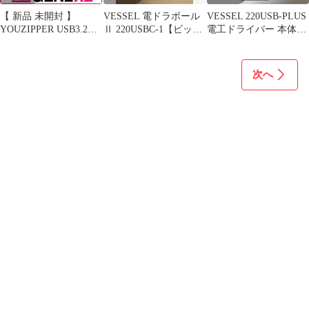
【 新品 未開封 】
VESSEL 電ドラボール
VESSEL 220USB-PLUS
YOUZIPPER USB3.2
Ⅱ 220USBC-1【ビット
電工ドライバー 本体の
Gen2x2 Type-C ケーブ
1本付き】
み
ル 2m 片側L字 ［充電/
転
次へ
送/20Gbps/240W/Power
Delivery 3.1]［Type-Cオ
ス・オス]ブラック
GEN2X2-2L 未使用 送
料無料