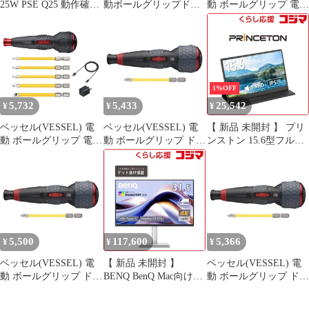
25W PSE Q25 動作確認
動ボールグリップドラ
動 ボールグリップ 電ド
済
イバー 〈本体のみ〉 電
ラボールII ドライバー
ドラボール? USBタイ
ビット5本付 USBタイ
プCで充電 最大出力ト
プCで充電 最大出力ト
ルク3N・m 220USBC
ルク3N・m 220USBC-5
国内発送
1
1%OFF
5,732
5,433
25,542
¥
¥
¥
ベッセル(VESSEL) 電
ベッセル(VESSEL) 電
【 新品 未開封 】 プリ
動 ボールグリップ 電ド
動 ボールグリップ ドラ
ンストン 15.6型フルHD
ラボールII ドライバー
イバー プラス 3段階切
モバイルディスプレイ
ビット5本付 USBタイ
替モード ビット1本付
［15.6型 / ワイド］
プCで充電 最大出力ト
電ドラボールプラス
PTF-M156A 未使用 送
ルク3N・m 220USBC-5
220USB-P1 1
料無料
1
5,500
117,600
5,366
¥
¥
¥
ベッセル(VESSEL) 電
【 新品 未開封 】
ベッセル(VESSEL) 電
動 ボールグリップ ドラ
BENQ BenQ Mac向けシ
動 ボールグリップ ドラ
イバー プラス 3段階切
リーズ 31.5型 4Kモニタ
イバー プラス 3段階切
替モード ビット1本付
ー ［31.5型
替モード ビット1本付