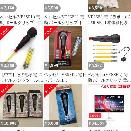
7,160
5,500
3,500
¥
¥
¥
ベッセル(VESSEL) 電
ベッセル(VESSEL) 電
VESSEL 電ドラボール2
動 ボールグリップ ドラ
動 ボールグリップ ドラ
220USB-II 本体箱付き
イバー プラス 3段階切
イバー プラス 3段階切
替モード ビット1本付
替モード ビット1本付
電ドラボールプラス
電ドラボールプラス
220USB-P1 0
220USB-P1 1
2,580
4,999
5,592
¥
¥
¥
【中古】その他家電 ベ
ベッセル VESSEL 電ド
ベッセル(VESSEL) 電
ッセル ハンドツール 電
ラボールII
動 ボールグリップ 電ド
ドラボールII (ビット5
No.220USBC-5 ビット6
ラボールII ドライバー
本付) [220USBC-5]
本
ビット5本付 USBタイ
プCで充電 最大出力ト
ルク3N・m 220USBC-5
1
1%OFF
10,000
9,000
34,397
¥
¥
¥