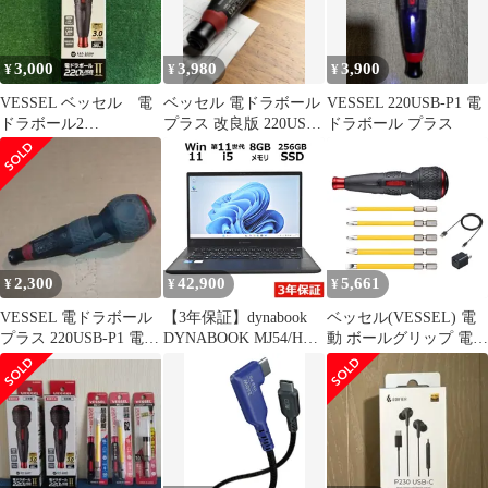
3,000
3,980
3,900
¥
¥
¥
VESSEL ベッセル 電
ベッセル 電ドラボール
VESSEL 220USB-P1 電
ドラボール2
プラス 改良版 220USB-
ドラボール プラス
No.220USBC. 新品未開
P1 USB-C PD対応版
封
2,300
42,900
5,661
¥
¥
¥
VESSEL 電ドラボール
【3年保証】dynabook
ベッセル(VESSEL) 電
プラス 220USB-P1 電動
DYNABOOK MJ54/HS
動 ボールグリップ 電ド
ドライバー
SSD256GB メモリ8GB
ラボールII ドライバー
Core i5 Windows 11 Pro
ビット5本付 USBタイ
中古 中古パソコン ノー
プCで充電 最大出力ト
トパソコン パソコン ノ
ルク3N・m 220USBC-5
ート PC
0