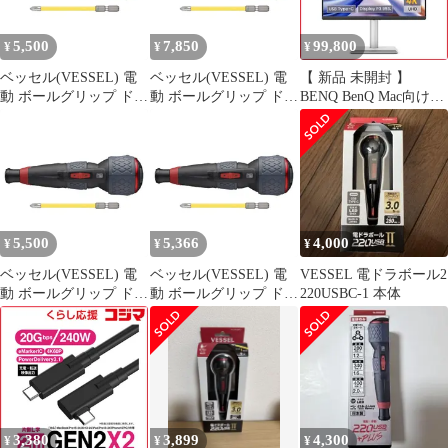
5,500
7,850
99,800
¥
¥
¥
ベッセル(VESSEL) 電
ベッセル(VESSEL) 電
【 新品 未開封 】
動 ボールグリップ ドラ
動 ボールグリップ ドラ
BENQ BenQ Mac向けシ
イバー プラス 3段階切
イバー プラス 3段階切
リーズ 27型 4Kモニタ
替モード ビット1本付
替モード ビット1本付
ー ［27型
電ドラボールプラス
電ドラボールプラス
/4K(3840×2160) /ワイ
220USB-P1 0
220USB-P1pms
ド］ MA270U-JP 未使用
a78be92b
送料無料
5,500
5,366
4,000
¥
¥
¥
ベッセル(VESSEL) 電
ベッセル(VESSEL) 電
VESSEL 電ドラボール2
動 ボールグリップ ドラ
動 ボールグリップ ドラ
220USBC-1 本体
イバー プラス 3段階切
イバー プラス 3段階切
替モード ビット1本付
替モード ビット1本付
電ドラボールプラス
電ドラボールプラス
220USB-P1 1
220USB-P1 0
3,380
3,899
4,300
¥
¥
¥