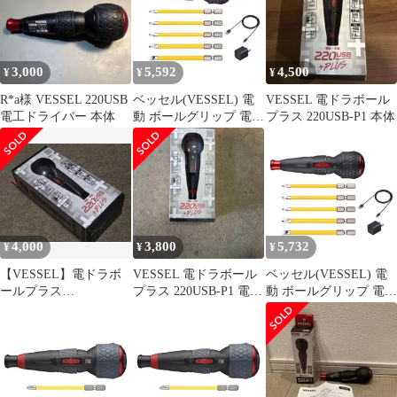
ルク3N・m 220USBC
3,000
5,592
4,500
¥
¥
¥
R*a様 VESSEL 220USB
ベッセル(VESSEL) 電
VESSEL 電ドラボール
電工ドライバー 本体
動 ボールグリップ 電ド
プラス 220USB-P1 本体
ラボールII ドライバー
ビット5本付 USBタイ
プCで充電 最大出力ト
ルク3N・m 220USBC-5
0
4,000
3,800
5,732
¥
¥
¥
【VESSEL】電ドラボ
VESSEL 電ドラボール
ベッセル(VESSEL) 電
ールプラス
プラス 220USB-P1 電動
動 ボールグリップ 電ド
(No.220USB-P1)
ドライバー
ラボールII ドライバー
ビット5本付 USBタイ
プCで充電 最大出力ト
ルク3N・m 220USBC-5
1