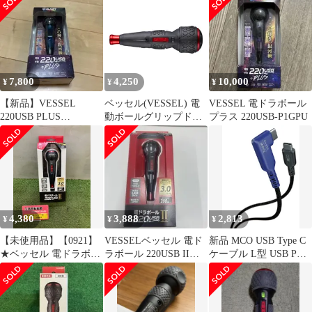
ビット5本付 USBタイ
プCで充電 最大出力ト
ルク3N・m 220USBC-5
0
7,800
4,250
10,000
¥
¥
¥
【新品】VESSEL
ベッセル(VESSEL) 電
VESSEL 電ドラボール
220USB PLUS
動ボールグリップドラ
プラス 220USB-P1GPU
GALAXY 電動ドライバ
イバー 〈本体のみ〉 電
ー
ドラボールII USBタイ
プCで充電 最大出力ト
ルク3N・m 220USBC 1
4,380
3,888
2,813
¥
¥
¥
【未使用品】【0921】
VESSELベッセル 電ド
新品 MCO USB Type C
★ベッセル 電ドラボー
ラボール 220USB II
ケーブル L型 USB PD
ル2 220USBC-1 本体
USB-C 新品未使用
240W対応 eMarker 内蔵
+USBケーブル+ビット1
ミニブレイカー搭載 2
本付き
ｍ Z1154
ITE5K67F7IAQ