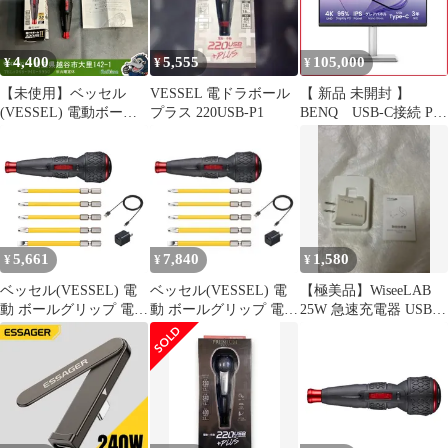
4,400
5,555
105,000
¥
¥
¥
【未使用】ベッセル
VESSEL 電ドラボール
【 新品 未開封 】
(VESSEL) 電動ボール
プラス 220USB-P1
BENQ USB-C接続 PC
グリップドライバー
モニター ［27型 /
〈本体のみ〉 電ドラボ
4K(3840×2160) / ワイド
ールⅡ USBタイプCで
/ 60Hz］ MA270UP 未
充電 最大出力トルク
使用 送料無料
3N・m 220USBC 【越
谷店】
5,661
7,840
1,580
¥
¥
¥
ベッセル(VESSEL) 電
ベッセル(VESSEL) 電
【極美品】WiseeLAB
動 ボールグリップ 電ド
動 ボールグリップ 電ド
25W 急速充電器 USB-C
ラボールII ドライバー
ラボールⅡ ドライバー
PD/GaN対応
ビット5本付 USBタイ
ビッ
プCで充電 最大出力ト
ルク3N・m 220USBC-5
1