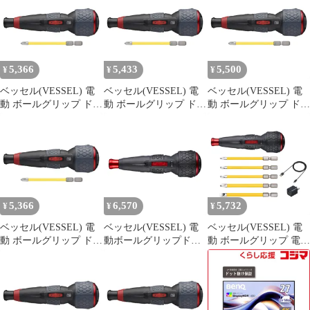
電ドラボールプラス
/4K(3840×2160) /ワイ
電ドラボールプラス
220USB-P1 0
ド］ MA320U-JP 未使用
220USB-P1 1
送料無料
5,366
5,433
5,500
¥
¥
¥
ベッセル(VESSEL) 電
ベッセル(VESSEL) 電
ベッセル(VESSEL) 電
動 ボールグリップ ドラ
動 ボールグリップ ドラ
動 ボールグリップ ドラ
イバー プラス 3段階切
イバー プラス 3段階切
イバー プラス 3段階切
替モード ビット1本付
替モード ビット1本付
替モード ビット1本付
電ドラボールプラス
電ドラボールプラス
電ドラボールプラス
220USB-P1 0
220USB-P1 0
220USB-P1 0
5,366
6,570
5,732
¥
¥
¥
ベッセル(VESSEL) 電
ベッセル(VESSEL) 電
ベッセル(VESSEL) 電
動 ボールグリップ ドラ
動ボールグリップドラ
動 ボールグリップ 電ド
イバー プラス 3段階切
イバー 〈本体のみ〉 電
ラボールII ドライバー
替モード ビット1本付
ドラボール? USBタイ
ビット5本付 USBタイ
電ドラボールプラス
プCで充電 最大出力ト
プCで充電 最大出力ト
220USB-P1 0
ルク3N・m
ルク3N・m 220USBC-5
220USBCpms
0