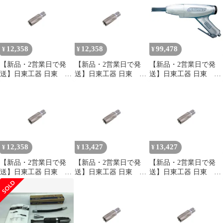
5038)
12,358
12,358
99,478
¥
¥
¥
【新品・2営業日で発
【新品・2営業日で発
【新品・2営業日で発
送】日東工器 日東 ジ
送】日東工器 日東 ジ
送】日東工器 日東 汎
エットブローチ
エットブローチ
用型 空気式高速多針
NO.16402 1171984
NO.16418 1171968
ジェットタガ JEX-24
1166042
12,358
13,427
13,427
¥
¥
¥
【新品・2営業日で発
【新品・2営業日で発
【新品・2営業日で発
送】日東工器 日東 ジ
送】日東工器 日東 ジ
送】日東工器 日東 ジ
エットブローチ
ェットブローチ
ェットブローチ
NO.16419 1171976
NO.16338 1171895
NO.16339 1171909