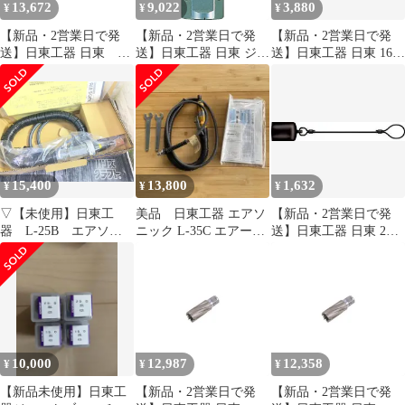
13,672
9,022
3,880
¥
¥
¥
【新品・2営業日で発
【新品・2営業日で発
【新品・2営業日で発
送】日東工器 日東 ハ
送】日東工器 日東 ジェ
送】日東工器 日東 16S
イブローチワンタッチ
ットブローチ
用ディップモールキャ
タイプ NO.16214
Φ21.5×25L (NO.69875
ップ 92357
1171194
5038)
15,400
13,800
1,632
¥
¥
¥
▽【未使用】日東工
美品 日東工器 エアソ
【新品・2営業日で発
器 L-25B エアソニ
ニック L-35C エアーリ
送】日東工器 日東 2P
ック 空気式ダイグラ
ューター、グラインダ
用ディップモールキャ
インダ【中古】
ー
ップ 92344
10,000
12,987
12,358
¥
¥
¥
【新品未使用】日東工
【新品・2営業日で発
【新品・2営業日で発