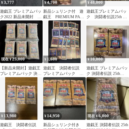
3,777
4,700
48,000
¥
¥
¥
遊戯王 プレミアムパッ
新品シュリンク付 遊
遊戯王プレミアムパッ
ク2022 新品未開封 シ
戯王 PREMIUM PACK
ク 決闘者伝説25th 東
ュリンク付き ⑥
-決闘者伝説
京ドーム シュリンク
付 10box
25,000
1,600
10,000
現在 ¥
¥
¥
【新品未開封】遊戯王
遊戯王 決闘者伝説
遊戯王 プレミアムパッ
プレミアムパック 決闘
プレミアムパック シ
ク 決闘者伝説 25th
者伝説25th 6box
ク ウルトラ 25枚 ま
2BOXセット
とめ 復刻
13,980
14,950
6,000
¥
¥
現在 ¥
遊戯王 決闘者伝説
新品シュリンク付き
遊戯王 決闘者伝説 25th