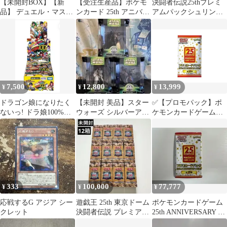
【未開封BOX】【新
【受注生産品】ポケモ
決闘者伝説25thプレミ
品】 デュエル・マスタ
ンカード 25th アニバー
アムパックシュリンク
ーズTCG キャラプレミ
サリーコレクション プ
付き8ボックス
アムパック ドラゴン娘
ロモパック
になりたくないっ! 文
化祭だョ!全員集合!!ド
ラ娘100%パック DM26-
EX3 佐賀
7,500
12,800
13,999
¥
¥
¥
ドラゴン娘になりたく
【未開封 美品】スター
✅【プロモパック】ポ
ないっ! ドラ娘100%パ
ウォーズ シルバーアニ
ケモンカードゲーム
ック
バーサリー 全3種 トミ
25th ANNIVERSARY
ー版 コンプ
edition プロモカードパ
ック（ランダム1枚入
り）
333
100,000
77,777
¥
¥
¥
応戦するG アジア シー
遊戯王 25th 東京ドーム
ポケモンカードゲーム
クレット
決闘者伝説 プレミアム
25th ANNIVERSARY プ
パック 12ボック
ロモカードパック