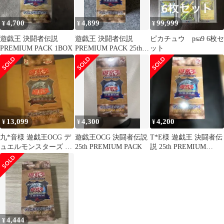
4,700
4,899
99,999
¥
¥
¥
遊戯王 決闘者伝説
遊戯王 決闘者伝説
ピカチュウ psa9 6枚セ
PREMIUM PACK 1BOX
PREMIUM PACK 25th
ット
シュリンク付き
13,099
4,300
4,200
¥
¥
¥
九*音様 遊戯王OCG デ
遊戯王OCG 決闘者伝説
T*E様 遊戯王 決闘者伝
ュエルモンスターズ プ
25th PREMIUM PACK
説 25th PREMIUM
レミアムパック 東京
PACK 東京ドーム
ドーム
4,444
¥