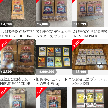
4,200
6,800
12,799
¥
¥
¥
-決闘者伝説 QUARTER
遊戯王OCG デュエルモ
遊戯王OCG 決闘者伝説
CENTURY EDITION-
ンスターズ プレミアム
PREMIUM PACK 3BOX
パック
セット
8,500
9,000,000
45,000
¥
¥
¥
遊戯王 決闘者伝説 25th
旧裏 ポケモンカード ま
決闘者伝説 プレミアム
PREMIUM PACK 2BOX
とめ売り Vintage
パック12箱
セット
Pokemon Cards