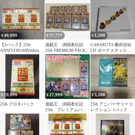
49,999
77,777
1,200
¥
¥
¥
【3パック】25th
遊戯王 決闘者伝説
GARAKUTA 桑田佳祐
ANNIVERSARYedition
25th PREMIUM PACK
CD ボーナスディスク
プロモカードパック
10BOX
付き
19,999
27,999
5,100
¥
¥
¥
25th プロモパック
遊戯王 決闘者伝説
25th アニバーサリーコ
25th プレミアムパッ
レクション 1パック プ
ク＆復刻スターター
ロモパック付き
EX スーベニア遊戯