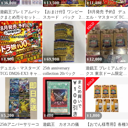
36,000
13,500
11,480
¥
¥
¥
遊戯王プレミアムパッ
【おまけ付】ワンピー
【8月発売 予約】 デュ
クまとめ売りセット・
スカード パック 21
エル・マスターズ TCG
大量・コレクション出
種コンプリート品 ま
DM26-EX3 キャラプレ
品
とめ売り
ミアムパック ドラゴン
娘になりたくないっ!
文化祭だョ!全員集合!!
ドラ娘100％パック
8,900
69,900
12,000
¥
¥
¥
デュエル・マスターズ
25th anniversary
遊戯王 プレミアムボッ
TCG DM26-EX3 キャラ
collection 20パック ポ
クス 東京ドーム限定品
プレミアムパック ドラ
ケカ
3箱 新品未開封
ゴン娘になりたくない
っ! 文化祭だョ!全員集
合!!ドラ娘100％パック
5,200
400
1,800
¥
¥
¥
25thアニバーサリーコ
遊戯王 カオスの儀
【おでん様専用】各種3