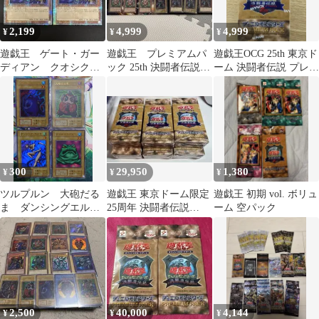
2,199
4,999
4,999
¥
¥
¥
遊戯王 ゲート・ガー
遊戯王 プレミアムパ
遊戯王OCG 25th 東京ド
ディアン クオシク２
ック 25th 決闘者伝説
ーム 決闘者伝説 プレミ
枚 25th
復刻版 40枚
アムパック 未開封
1BOX
300
29,950
1,380
¥
¥
¥
ツルプルン 大砲だる
遊戯王 東京ドーム限定
遊戯王 初期 vol. ボリュ
ま ダンシングエル
25周年 決闘者伝説
ーム 空パック
フ カエルスライム
6BOX新品未開封 シュ
復刻 遊戯王 プレミ
リンク 付き
アムパック決闘者伝説
25th
2,500
40,000
4,144
¥
¥
¥