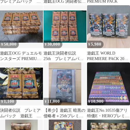
プレミアムパック
遊戯王OCG 決闘者伝説
PREMIUM PACK
25thエディション 3ボ
25th プレミアムパック
ックス
3BOX
50,000
30,000
5,980
¥
¥
¥
遊戯王OCG デュエルモ
遊戯王決闘者伝説
遊戯王 WORLD
ンスターズ PREMIUM
25th プレミアムパッ
PREMIERE PACK 2026
PACK 決闘者伝説
ク６箱
シュリンク付き BOX
1,100
11,000
10,900
¥
¥
¥
決闘者伝説 プレミア
【希少】遊戯王 暗黒の
遊戯王No.10535傷アリ
ムパック 遊戯王
侵略者＋25thプレミア
特価E・HEROプレミア
25th 東京ドーム 未
ムパック
ムパックシークレット
開封 2パック
153枚