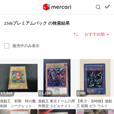
25thプレミアムパック の検索結果
並び替え
販売中のみ表示
5,040
1,250
900
¥
¥
¥
遊戯王 初期 時の魔
遊戯王 東京ドーム25周
【希少・当時物】遊戯
術師 シークレット
年限定 エビルナイトド
王 初期 ゼラ ウルトラ
プレミアムパック
ラゴン復刻版シークレ
レア Replica 絶版