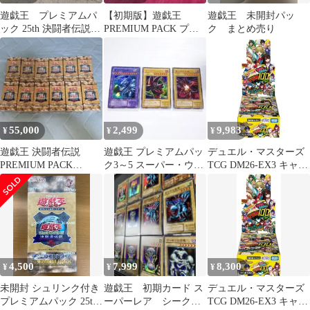
遊戯王 プレミアムパ
【初期版】遊戯王
遊戯王 未開封パッ
ック 25th 決闘者伝説
PREMIUM PACK プレ
ク まとめ売り
復刻版 12種 17枚
ミアムパック 東京ドー
ム限定 1
55,000
2,499
9,983
¥
¥
¥
遊戯王 決闘者伝説
遊戯王 プレミアムパッ
デュエル・マスターズ
PREMIUM PACK
ク3～5 スーパー・ウル
TCG DM26-EX3 キャラ
12BOXセット
トラ フルコンプセット
プレミアムパック ドラ
25枚
ゴン娘になりたくない
っ! 文化祭だョ!全員集
合!!ドラ娘100％パック
BOX
4,500
7,999
8,300
¥
¥
¥
未開封 シュリンク付き
遊戯王 初期カード ス
デュエル・マスターズ
プレミアムパック 25th
ーパーレア シークレ
TCG DM26-EX3 キャラ