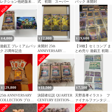
レクション他絶版未開
式 初期 スーパー
パック 未開封
封4パックまとめ売り
4,000
12,000
19,600
¥
¥
¥
遊戯王 プレミアムパッ
未開封 25th
【58枚】セミコンプ ま
ク 25周年記念
ANNIVERSARY
とめ売り 遊戯王 初期
COLLECTION 3パック
復刻版 東京ドーム 決闘
者伝説
129,800
11,500
7,500
¥
¥
¥
25th ANNIVERSARY
決闘者伝説 QUARTER
天野喜孝イラスト フ
COLLECTION プロモ
CENTURY EDITION-
ァイナルファンタジ
パック 4
カエルさん値下げ済
ー まとめ売り 詰め
合わせ