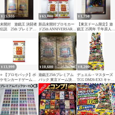
15,555
63,000
1,750
¥
¥
¥
未開封 遊戯王 決闘者
新品未開封プロモカー
【東京ドーム限定】遊
伝説 25th プレミアム
ド25th ANNIVERSARY
戯王 25周年 千年原人
パック&EX復刻版 東京
edition 5パック
クオシク
ドーム
13,999
10,600
8,200
¥
¥
¥
⭐️ 【プロモパック】ポ
遊戯王25thプレミアム
デュエル・マスターズ
ケモンカードゲーム
パック 東京ドーム決闘
TCG DM26-EX3 キャラ
25th ANNIVERSARY
者伝説 2BOX シュリ
プレミアムパック ドラ
edition プロモカードパ
ンク付
ゴン娘になりたくない
ック（ランダム1枚入
っ! 文化祭だョ!全員集
り）
合!!ドラ娘100％パック
BOX