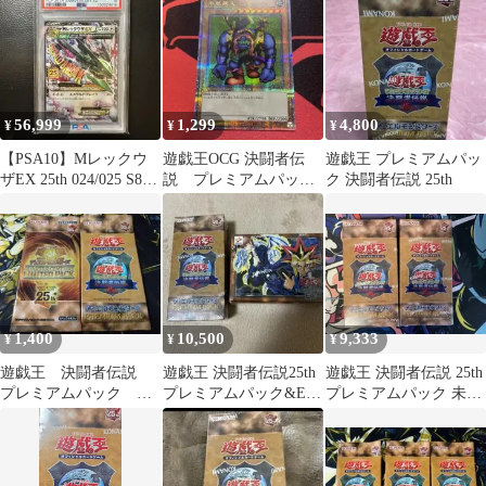
ットレア仕様
56,999
1,299
4,800
¥
¥
¥
【PSA10】Mレックウ
遊戯王OCG 決闘者伝
遊戯王 プレミアムパッ
ザEX 25th 024/025 S8a-
説 プレミアムパッ
ク 決闘者伝説 25th
P
ク クオシク 25th 千
年原人
1,400
10,500
9,333
¥
¥
¥
遊戯王 決闘者伝説
遊戯王 決闘者伝説25th
遊戯王 決闘者伝説 25th
プレミアムパック リ
プレミアムパック&EX
プレミアムパック 未開
ミテッドパック
復刻版 東京ドーム
封シュリンク付き
25th 未開封 セット
2BOX