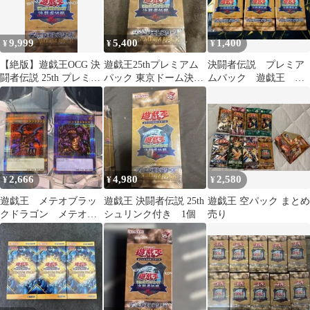
9,999
5,400
1,400
¥
¥
¥
【絶版】遊戯王OCG 決
遊戯王25thプレミアム
決闘者伝説 プレミア
闘者伝説 25th プレミア
パック 東京ドーム決闘
ムパック 遊戯王
ムパック BOX【未開
者伝説 1BOX シュリ
25th 東京ドーム 未
封】
ンク付
開封 3パック
2,666
4,980
2,580
¥
¥
¥
遊戯王 メテオブラッ
遊戯王 決闘者伝説 25th
遊戯王 空パック まとめ
クドラゴン メテオド
シュリンク付き 1個
売り
ラゴン 25th クオシ
ク 決闘者伝説