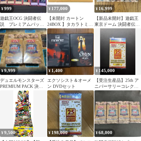
999
177,000
16,999
¥
¥
¥
遊戯王OCG 決闘者伝
【未開封 カートン
【新品未開封】遊戯王
説 プレミアムパッ
24BOX 】タカラトミー
東京ドーム 決闘者伝説
ク 25th ウルトラレ
(TAKARA TOMY) デュ
25th プレミアムパッ
ア コンプリート
エル・マスターズ
ク 3箱
TCG DM26-EX3 キャラ
プレミアムパック ドラ
ゴン娘になりたくない
っ! 文化祭だョ! 全員集
合!! ドラ娘100％パッ
9,999
1,400
145,000
¥
¥
¥
ク デュエマ
デュエルモンスターズ
エクソシスト＆オーメ
【受注生産品】25th ア
PREMIUM PACK 決闘
ン DVDセット
ニバーサリーコレクシ
者伝説 2箱
ョン 1box プロモ 4パ
ック付
9,500
198,000
68,000
¥
¥
¥