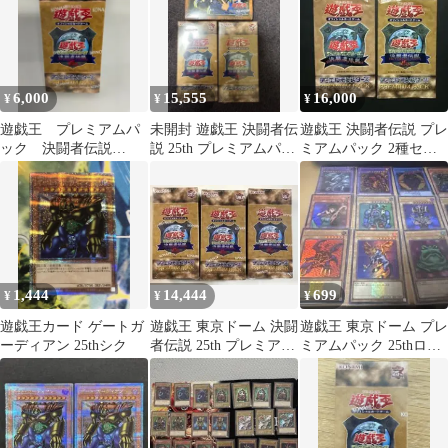
6,000
15,555
16,000
¥
¥
¥
遊戯王 プレミアムパ
未開封 遊戯王 決闘者伝
遊戯王 決闘者伝説 プレ
ック 決闘者伝説
説 25th プレミアムパッ
ミアムパック 2種セッ
25th 東京ドーム 未
ク&EX復刻版
ト
開封 ボックス
1,444
14,444
699
¥
¥
¥
遊戯王カード ゲートガ
遊戯王 東京ドーム 決闘
遊戯王 東京ドーム プレ
ーディアン 25thシク
者伝説 25th プレミアム
ミアムパック 25thロゴ
パック 3箱 未開封
ありウルトラセット
TDPP