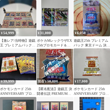
決闘者伝説 遊戯王 デュ
ット まとめ売り
プレミアムパック ドラ
エルモンスターズ
ゴン娘になりたくない
っ! 文化祭だョ!全員集
合!!ドラ娘100％パック
BOX
54,999
31,000
6,050
¥
¥
¥
【激レア/当時物】遊戯
ポケカMレックウザEX
遊戯王25th プレミアム
王 プレミアムパック非
25thプロモカード＆プ
パック 東京ドーム 決闘
売品ポスター ※ピン跡
レミアムチャンピオン
者伝説 クォーターセン
なし1999年
パックセット
チュリー
39,999
50,000
17,000
¥
現在 ¥
¥
ポケモンカード 25th
【匿名配送】遊戯王 決
ポケモンカード 25th
ANNIVERSARY プロ
闘者伝説 PREMIUM
ANNIVERSARY プロモ
モ コレクション パ
PACK 未開封
パック
ック