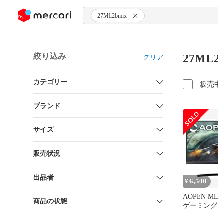
ンツにスキップ
27ML2bmix
絞り込み
27ML
クリア
カテゴリー
販売
ブランド
サイズ
販売状況
出品者
6,500
¥
AOPEN ML
商品の状態
ゲーミング
インチ 黒