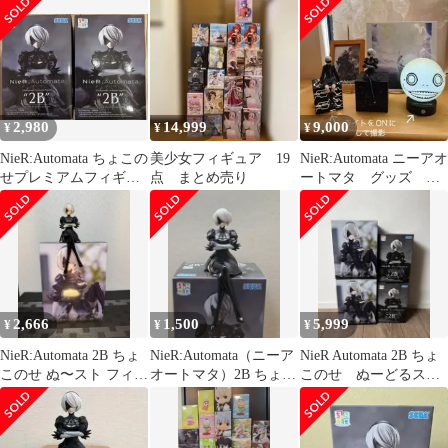
のせ
2,980
14,999
9,000
¥
¥
¥
NieR:Automata ちょこの
美少女フィギュア 19
NieR:Automata ニーアオ
せプレミアムフィギュ
点 まとめ売り
ートマタ グッズ ま
ア 2B 2個セット
とめ売り
2,666
1,500
5,999
¥
¥
¥
NieR:Automata 2B ちょ
NieR:Automata（ニーア
NieR Automata 2B ちょ
このせ ぬ〜スト フィギ
オートマタ）2B ちょこ
このせ ぬーどるスト
ュア (おまけ有)
のせフィギュア
ッパーフィギュア