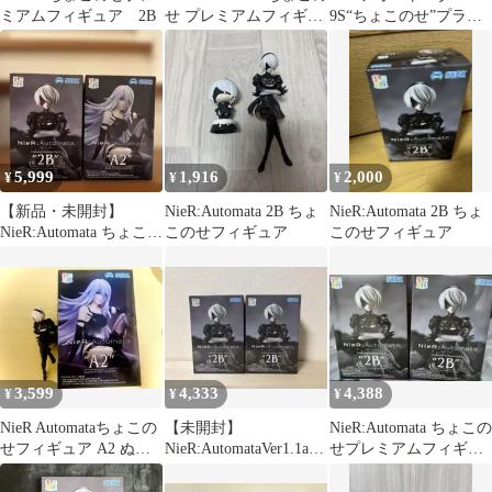
ミアムフィギュア 2B
せ プレミアムフィギュ
9S“ちょこのせ”プライ
ア 2B
ズフィギュア
5,999
1,916
2,000
¥
¥
¥
【新品・未開封】
NieR:Automata 2B ちょ
NieR:Automata 2B ちょ
NieR:Automata ちょこの
このせフィギュア
このせフィギュア
せ フィギュア 2種
3,599
4,333
4,388
¥
¥
¥
NieR Automataちょこの
【未開封】
NieR:Automata ちょこの
せフィギュア A2 ぬー
NieR:AutomataVer1.1a
せプレミアムフィギュ
どるストッパー 2B
ちょこのせ 2B 2体セッ
ア 2B 2個セット
ト