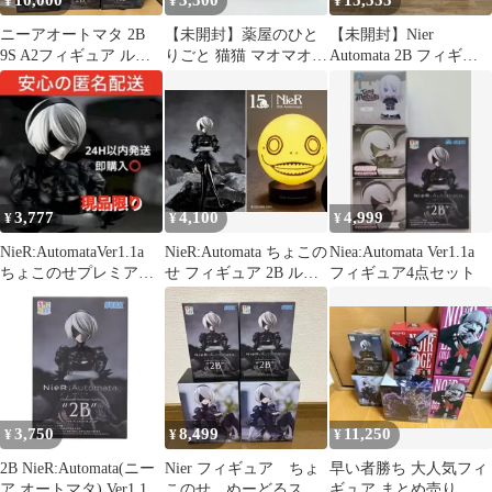
10,000
3,500
15,555
¥
¥
¥
ニーアオートマタ 2B
【未開封】薬屋のひと
【未開封】Nier
9S A2フィギュア ルー
りごと 猫猫 マオマオ
Automata 2B フィギュ
ムライト ５個セット
フィギュア ちょこのせ
アまとめ売り
プレミアムフィギュア
ポンチョ セガ SEGA バ
ンダイ ナムコ バンプレ
スト プライズ まとめ売
り 2体セット B-19-4
3,777
4,100
4,999
¥
¥
¥
NieR:AutomataVer1.1a
NieR:Automata ちょこの
Niea:Automata Ver1.1a
ちょこのせプレミアム
せ フィギュア 2B ルー
フィギュア4点セット
フィギュア“2B”
ムライト エミール
3,750
8,499
11,250
¥
¥
¥
2B NieR:Automata(ニー
Nier フィギュア ちょ
早い者勝ち 大人気フィ
ア オートマタ) Ver1.1a
このせ ぬーどるスト
ギュア まとめ売り