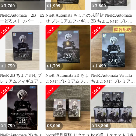
3,700
1,999
3,800
¥
¥
¥
NieR:Automata 2B ぬ
NieR:Automata ちょこの
未開封 NieR:Automata
ーどるストッパー ち
せ プレミアムフィギュ
2B ちょこのせ プレミ
ょこのせ フィギュア
ア 2B
アムフィギュア 3個
1,750
1,799
1,499
¥
¥
¥
NieR 2B ちょこのせプ
NieR: Automata 2B ちょ
NieR:Automata Ver1.1a
レミアムフィギュア
このせプレミアムフィ
ちょこのせ プレミアム
ver.1.1a
ギュア ニーア
フィギュア2B
1,799
6,000
13,800
¥
¥
¥
NieR:Automata 2B ちょ
brory玩具店様 リクエス
boa9様 リクエスト 2点