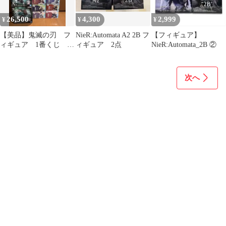
26,500
4,300
2,999
¥
¥
¥
【美品】鬼滅の刃 フ
NieR:Automata A2 2B フ
【フィギュア】
ィギュア 1番くじ A
ィギュア 2点
NieR:Automata_2B ②
賞 ちょこのせプレミ
アムフィギュア
次へ