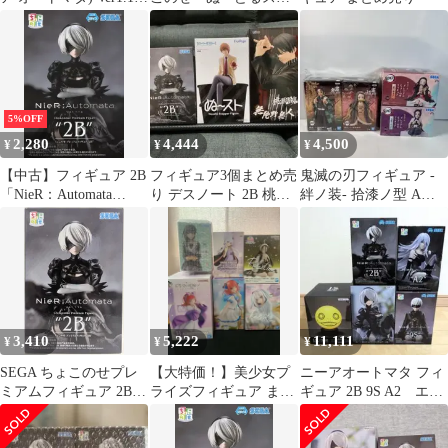
ちょこのせプレミアム
ッパー 2B 5個セット
フィギュア 『2B』 プ
ライズ(1123282) セガ
5%OFF
2,280
4,444
4,500
¥
¥
¥
【中古】フィギュア 2B
フィギュア3個まとめ売
鬼滅の刃フィギュア -
「NieR：Automata
り デスノート 2B 桃源
絆ノ装- 拾漆ノ型 A竈
Ver1.1a」 ちょこのせプ
暗鬼
炭治郎 B 竈門禰豆子 他
レミアムフィギュ
ア“2B”
3,410
5,222
11,111
¥
¥
¥
SEGA ちょこのせプレ
【大特価！】美少女プ
ニーアオートマタ フィ
ミアムフィギュア 2B
ライズフィギュア まと
ギュア 2B 9S A2 エミ
再販版
め売り
ール 5個セット