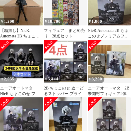
1,200
18,700
1,800
¥
¥
¥
【箱無し】NieR:
フィギュア まとめ売
NieR:Automata 2B ちょ
Automata 2B ちょこの
り 28点セット
このせプレミアムフィ
せ フィギュア
ギュア
2,555
5,444
3,250
¥
¥
¥
ニーアオートマタ
2B ちょこのせ ぬーど
ニーアオートマタ 2B
NieR ちょこのせ フィ
るストッパー プライズ
未開封フィギュア2体セ
ギュア 2B A2 9S 3種
フィギュア NieR まと
ット
セット
め売り