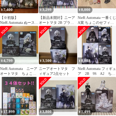
7,400
3,299
8,000
¥
¥
¥
【※初版】
【新品未開封】ニーア
NieR:Automata 一番くじ
NieR:Automata ぬースト
オートマタ 2B プライ
A賞 ちょこのせフィギ
2B ちょこのせフィギュ
ズ 2点セット
ュア 2B9S A2
ア 9S
4,799
3,500
8,888
¥
¥
¥
NieR:Automata ニーア
ニーアオートマタ フ
NieR:Automata フィギュ
オートマタ ちょこの
ィギュア2点セット
ア 2B 9S A2 ちょ
せ 2B A2 フィギュ
このせ ぬースト
ア
17,999
3,800
1,499
¥
¥
¥