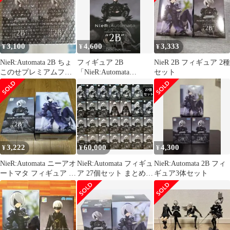
3,100
4,600
3,333
¥
¥
¥
NieR:Automata 2B ちょ
フィギュア 2B
NieR 2B フィギュア 2種
このせプレミアムフィ
「NieR:Automata
セット
ギュア
Ver1.1a」 ちょこのせプ
レミアムフィギュ
ア“2B”【14日以内発
送】
3,222
60,000
4,300
¥
¥
¥
NieR:Automata ニーアオ
NieR:Automata フィギュ
NieR:Automata 2B フィ
ートマタ フィギュア ２
ア 27個セット まとめ売
ギュア3体セット
点セット
り