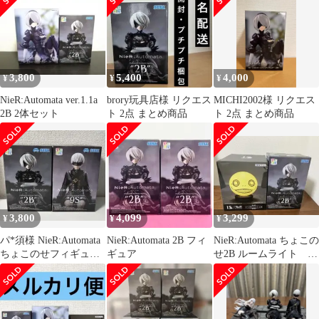
3,800
5,400
4,000
¥
¥
¥
NieR:Automata ver.1.1a
brory玩具店様 リクエス
MICHI2002様 リクエス
2B 2体セット
ト 2点 まとめ商品
ト 2点 まとめ商品
3,800
4,099
3,299
¥
¥
¥
パ*須様 NieR:Automata
NieR:Automata 2B フィ
NieR:Automata ちょこの
ちょこのせフィギュ
ギュア
せ2B ルームライト エ
ア 2B.9Sセット
ミール 2点セット