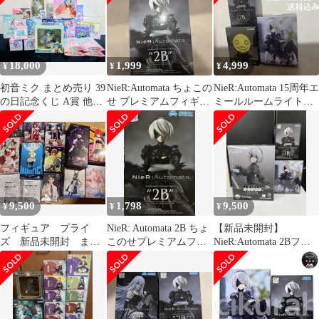
18,000
1,999
4,999
¥
¥
¥
初音ミク まとめ売り 39
NieR:Automata ちょこの
NieR:Automata 15周年エ
の日記念くじ A賞 他
せ プレミアムフィギュ
ミールルームライト
Hatsune Miku
ア 2B
2B フィギュア
9,500
1,798
9,500
¥
¥
¥
フィギュア プライ
NieR: Automata 2B ちょ
【新品未開封】
ズ 新品未開封 まと
このせプレミアムフィ
NieR:Automata 2Bフィ
め売り 13点セット
ギュア ニーア
ギュア 3種セット