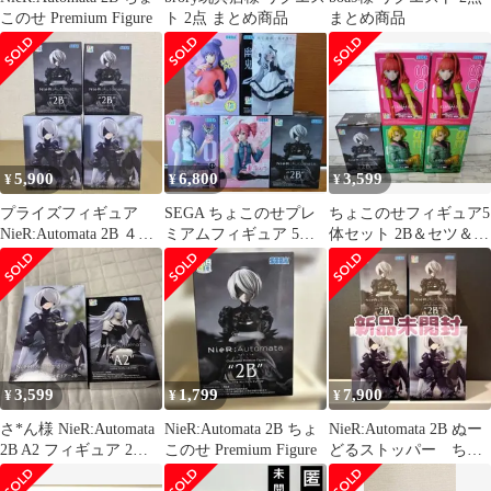
このせ Premium Figure
ト 2点 まとめ商品
まとめ商品
5,900
6,800
3,599
¥
¥
¥
プライズフィギュア
SEGA ちょこのせプレ
ちょこのせフィギュア5
NieR:Automata 2B ４個
ミアムフィギュア 5体
体セット 2B＆セツ＆
セット
セット 幽鬼・重音テト
SQ グノーシア ニーア
他
オートマタ
3,599
1,799
7,900
¥
¥
¥
さ*ん様 NieR:Automata
NieR:Automata 2B ちょ
NieR:Automata 2B ぬー
2B A2 フィギュア 2体
このせ Premium Figure
どるストッパー ちょ
セット
このせプレミアム