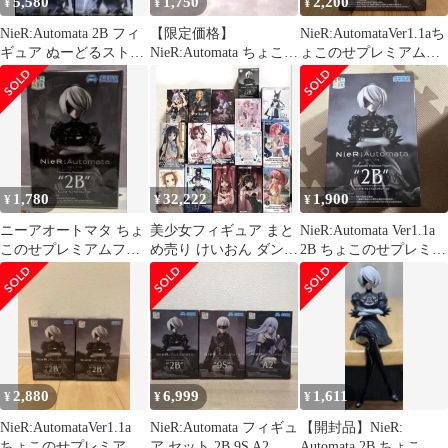
5,580
1,750
2,200
¥
¥
¥
NieR:Automata 2B フィ
【限定価格】
NieR:AutomataVer1.1aち
ギュア ぬーどるストッ
NieR:Automata ちょこの
ょこのせプレミアムフ
パー ちょこのせ
せ プレミアムフィギュ
ィギュア2B
ア 2B
1,780
32,222
1,900
¥
¥
¥
ニーアオートマタ ちょ
美少女フィギュア まと
NieR:Automata Ver1.1a
このせプレミアムフィ
め売り けいおん ダンジ
2B ちょこのせプレミア
ギュア 2B
ョン飯 ごちうさ 16点セ
ムフィギュア
ット ❹
2,880
6,999
1,611
¥
¥
¥
NieR:AutomataVer1.1a
NieR:Automata フィギュ
【開封品】NieR:
ちょこのせプレミアム
ア セット 2B 9S A2 ち
Automata 2B ちょこの