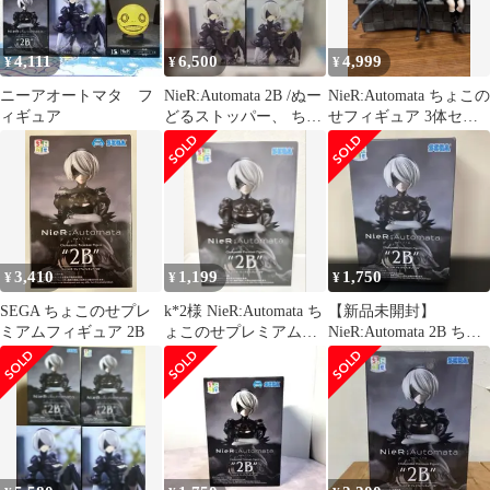
4,111
6,500
4,999
¥
¥
¥
ニーアオートマタ フ
NieR:Automata 2B /ぬー
NieR:Automata ちょこの
ィギュア
どるストッパー、 ちょ
せフィギュア 3体セッ
このせ 4点セット
ト 2B 9S A2
3,410
1,199
1,750
¥
¥
¥
SEGA ちょこのせプレ
k*2様 NieR:Automata ち
【新品未開封】
ミアムフィギュア 2B
ょこのせプレミアムフ
NieR:Automata 2B ちょ
ィギュア 2B 開封
このせ プレミアムフィ
ギュア