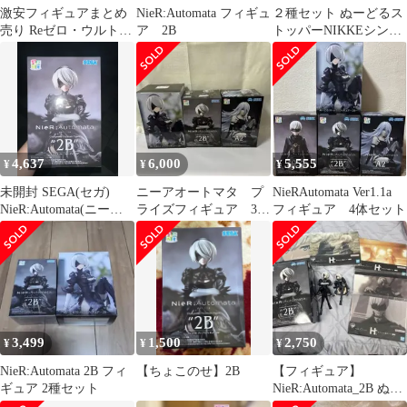
激安フィギュアまとめ
NieR:Automata フィギュ
２種セット ぬーどるス
売り Reゼロ・ウルトラ
ア 2B
トッパーNIKKEシンデ
マン・ジョジョ ‥‥
レラ、ちょこのせNieR:
2B
4,637
6,000
5,555
¥
¥
¥
未開封 SEGA(セガ)
ニーアオートマタ プ
NieRAutomata Ver1.1a
NieR:Automata(ニーア
ライズフィギュア 3種
フィギュア 4体セット
オートマタ) 2B ちょこ
セット
のせ フィギュア
3,499
1,500
2,750
¥
¥
¥
NieR:Automata 2B フィ
【ちょこのせ】2B
【フィギュア】
ギュア 2種セット
NieR:Automata_2B ぬー
どるストッパー ちょこ