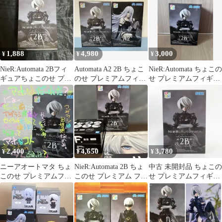
1,888
4,980
3,000
¥
¥
¥
NieR:Automata 2Bフィ
Automata A2 2B ちょこ
NieR:Automata ちょこの
ギュアちょこのせ プレ
のせ プレミアムフィギ
せ プレミアムフィギュ
ミアムフィギュア
ュア ニーアオートマタ
ア 2B
2,400
4,650
3,780
¥
¥
¥
ニーアオートマタ ちょ
NieR:Automata 2B ちょ
中古 未開封品 ちょこの
このせ プレミアムフィ
このせ プレミアム フィ
せ プレミアムフィギュ
ギュア 2B
ギュア ニーア
ア
NieR:AutomataVer1.1a
2B SEGA/セガ フィギ
ュア pr02811