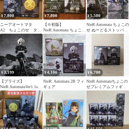
7,800
7,800
5,500
¥
¥
¥
ニーアオートマタ
【※初版】
NieR:Automata ちょこの
A2 ちょこのせ タイ
NieR:Automata ちょこの
せ ぬーどるストッパー
ニー 2B フィギュ
せプレミアムフィギュ
2B 2種セット
ア ライト 4点
ア 2B 9S
3,199
4,100
6,700
¥
¥
¥
【プライズ】
NieR: Automata 2B フィ
NieR:Automataちょこの
NieR:AutomataVer1.1a
ギュア
せプレミアムフィギュ
ちょこのせ “2B”
ア『2B」『9S』