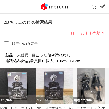
2B ちょこのせ の検索結果
並び替え
販売中のみ表示
新品、未使用
目立った傷や汚れなし
送料込み(出品者負担)
個人
110cm
120cm
1,900
2,000
2,300
¥
¥
現在 ¥
NieR ちょこのせプレ
NieR:Automata ちょこの
ニーアオートマタ 2B