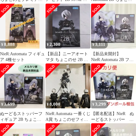
フィギュア 2体
ょこのせ
せ フィギュア
8,888
2,300
3,111
¥
¥
¥
NieR:Automata フィギュ
​【新品】ニーアオート
【新品未開封】
ア 4種セット
マタ ちょこのせ 2B ヨ
NieR:Automata 2B フィ
ルハ二号B型 フィギュ
ギュア 2種 セット
アのみ
3,699
8,000
3,299
¥
¥
¥
ぬーどるストッパーフ
NieR:Automata 一番くじ
【匿名配送】NieR ぬ
ィギュア 2B ちょこの
A賞 ちょこのせフィギ
ーどるストッパー ち
せプレミアムフィギュ
ュア 2B9S A2
ょこのせ 2B フィギ
ア A2
ュアセット