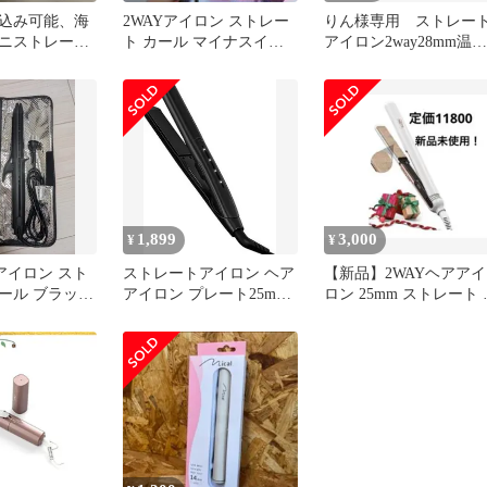
込み可能、海
2WAYアイロン ストレー
りん様専用 ストレー
ニストレート
ト カール マイナスイオ
アイロン2way28mm温度
新品未使用
ン プロ仕様 ツヤ
設定可能耐熱ポーチ付
外対応
1,899
3,000
¥
¥
アイロン スト
ストレートアイロン ヘア
【新品】2WAYヘアアイ
ール ブラック
アイロン プレート25mm
ロン 25mm ストレート 
カバー付き
2way カール/ストレート
ール