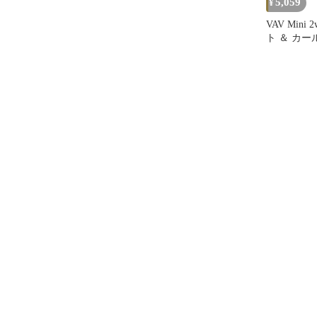
5,059
¥
VAV Mini
ト ＆ カー
アアイロン 
両用 コテ
機内持ち込み
240V 家庭
用 1