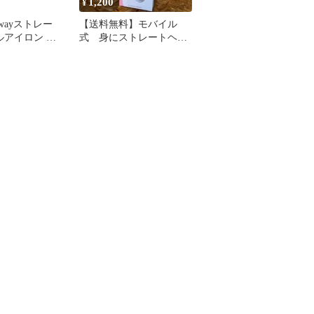
1,200
¥
 2wayストレー
【送料無料】モバイル
ルアイロン ヘ
式 身にストレートヘア
旅行用 25mm
ーアイロン
 持ち運び便利
可 100～
/旅行/出張/通勤