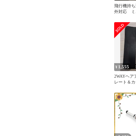
飛行機持ち
外対応 ミ
アイロン 
1,555
¥
2WAYヘア
レート＆カ
未使用品 