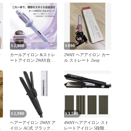
2,800
890
¥
¥
ー
カールアイロン &ストレ
2WAY ヘアアイロン カー
ートアイロン 2WAY自動
ル ストレート 2way
巻き
2,980
3,580
¥
¥
ヘアーアイロン 2WAY ア
4WAYヘアアイロン スト
ア
イロン AC式 ブラック
レートアイロン 5段階