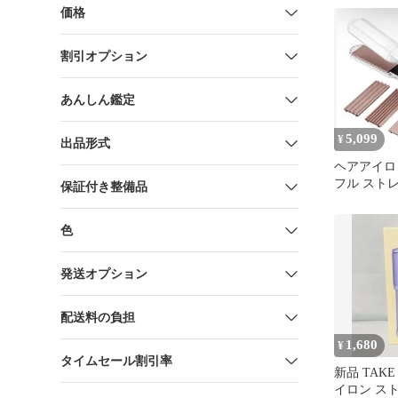
価格
割引オプション
あんしん鑑定
5,099
¥
出品形式
ヘアアイロン
フル スト
保証付き整備品
急速加熱 
色
発送オプション
配送料の負担
1,680
¥
タイムセール割引率
新品 TAKE
イロン ス