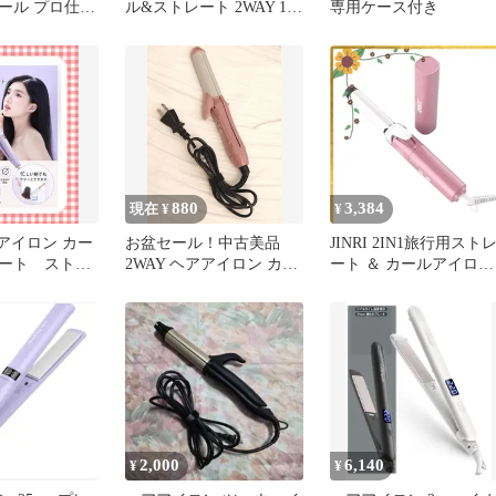
ール プロ仕様
ル&ストレート 2WAY 120
専用ケース付き
オン 温度表示
～230℃温度調整
880
3,384
現在 ¥
¥
アアイロン カー
お盆セール！中古美品
JINRI 2IN1旅行用スト
ート ストレ
2WAY ヘアアイロン カー
ート ＆ カールアイロン
 44mm 幅広
ル ストレート ピンク
2way ヘアアイロン 両用
コテ 携帯便利 温度調整
可 (Medium) 1
2,000
6,140
¥
¥