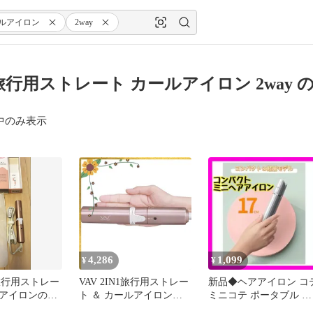
ルアイロン
2way
1 旅行用ストレート カールアイロン 2way
中のみ表示
4,286
1,099
¥
¥
N1旅行用ストレー
VAV 2IN1旅行用ストレー
新品◆ヘアアイロン コ
アイロンの
ト ＆ カールアイロン
ミニコテ ポータブル コ
ニ ヘアアイロン
2way ミニ ヘアアイロン
ンパクト 携帯用アイロ