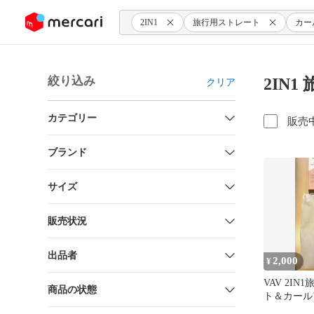
ンツにスキップ
2IN1
旅行用ストレート
カー
絞り込み
2IN
クリア
カテゴリー
販売
ブランド
サイズ
販売状況
出品者
2,000
¥
VAV 2I
商品の状態
ト＆カール
2way ミ