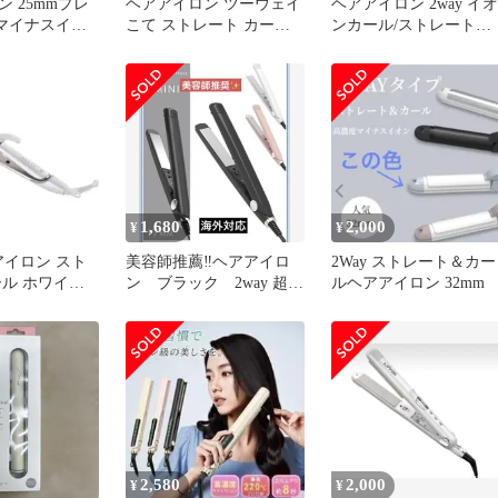
 25mmプレ
ヘアアイロン ツーウェイ
ヘアアイロン 2way イオ
y マイナスイオ
こて ストレート カール
ンカール/ストレート
ルディスプレイ
ローズゴールド
25mmプレート 120℃?
220℃ プロ仕様 6段階温
度調節可能 様々な髪質
対応 25秒立ち上がり
100?240V 海外対応/飛行
機持込可能 大画面デジ
ル表示 360度回転コー
30 95cc32ee
1,680
2,000
¥
¥
アアイロン スト
美容師推薦‼️ヘアアイロ
2Way ストレート＆カー
ール ホワイ
ン ブラック 2way 超軽
ルヘアアイロン 32mm
量 持ち運び 急速加
熱 海外
2,580
2,000
¥
¥