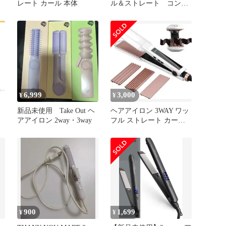
レート カール 本体
ル＆ストレート コンパ
クト 旅行 携帯
6,999
3,000
¥
¥
レ
新品未使用 Take Out ヘ
ヘアアイロン 3WAY ワッ
アアイロン 2way・3way
フル ストレート カール
急速加熱 海外対応 白
900
1,699
¥
¥