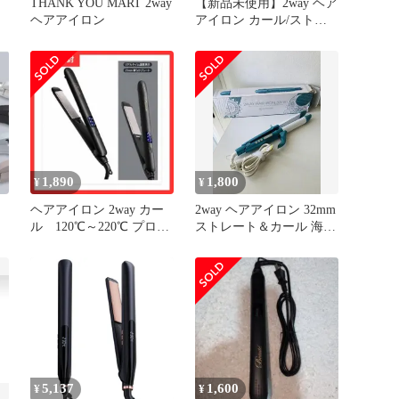
THANK YOU MART 2way
【新品未使用】2way ヘア
ヘアアイロン
アイロン カール/ストレ
ートプロ仕様 6段階温度
調節
に
タ
ド
1,890
1,800
¥
¥
ヘアアイロン 2way カー
2way ヘアアイロン 32mm
ル 120℃～220℃ プロ仕
ストレート＆カール 海外
様 男女兼用 ブラック
対応
5,137
1,600
¥
¥