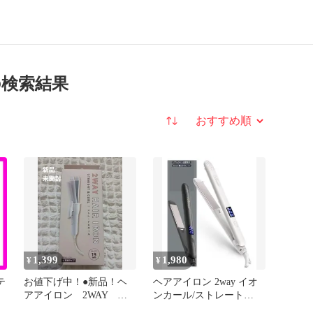
 の検索結果
並び替え
1,399
1,980
¥
¥
テ
お値下げ中！●新品！ヘ
ヘアアイロン 2way イオ
アアイロン 2WAY ス
ンカール/ストレート
ン
トレート&カール
25mmプレート