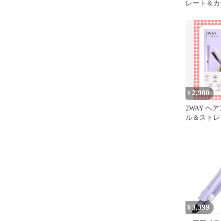
レート＆カ
マイナスイ
2,900
¥
2WAY ヘ
ル＆ストレ
ートアイロン
3,399
¥