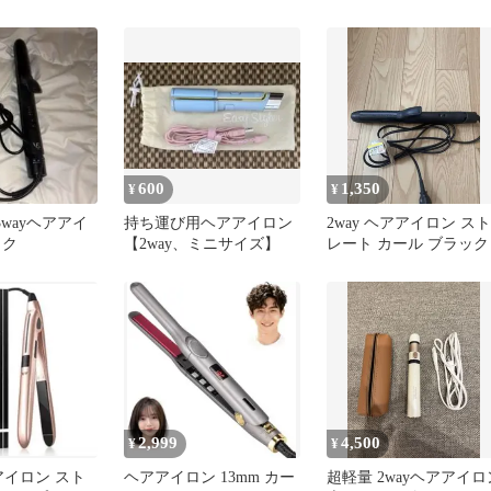
コードレス
ピンク
ーアイロン
600
1,350
¥
¥
・3wayヘアアイ
持ち運び用ヘアアイロン
2way ヘアアイロン スト
ック
【2way、ミニサイズ】
レート カール ブラック
2,999
4,500
¥
¥
アアイロン スト
ヘアアイロン 13mm カー
超軽量 2wayヘアアイロ