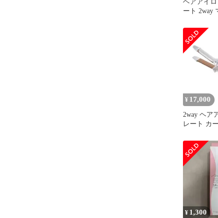
ヘアアイロン
ート 2wa
ン デジタ
17,000
¥
2way ヘ
レート カ
ト (箱無)
1,300
¥