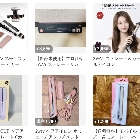
両用 25mm コテ 携帯便利
海外対応 1
3,696
2,066
¥
¥
 3WAY ワッ
【新品未使用】プロ仕様
2WAY ストレート＆カ
レート カール
2WAY ストレート＆カー
ルアイロン
海外対応 白
ル ヘアアイロン 海外対
応
700
1,200
現在 ¥
¥
 OUT ヘアア
2way ヘアアイロン ボリ
【送料無料】モバイル
トレート Cカー
ュームアタッチメント付
式 身にストレートヘ