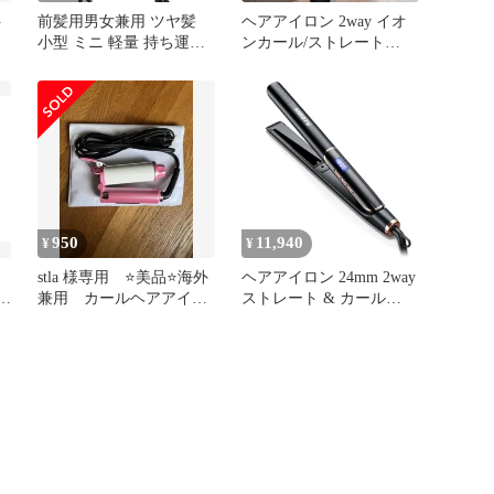
ト
前髪用男女兼用 ツヤ髪
ヘアアイロン 2way イオ
小型 ミニ 軽量 持ち運び
ンカール/ストレート
海
360度回転コード 家庭/旅
25mmプレート プロ仕様
行/通勤用 海外対応 ふん
わり 25mmストレート&
カール 急速加熱 150℃～
230℃ 静電気抑制5段階温
度調節 ヘアアイロン2way
保湿 ストレート瞬間水分
蒸発しない ヘアア
950
11,940
¥
¥
stla 様専用 ⭐️美品⭐️海外
ヘアアイロン 24mm 2way
カ
兼用 カールヘアアイロ
ストレート & カール
ンポケット 収納袋付
3000 万マイナスイオン
ミラーチタニウムプレー
ト 100~230℃調整 LED デ
ィスプレイ 海外対応 プ
ロ仕様 ブラック 男女兼
用 ダメージヘア対応pms
ad0f96f0