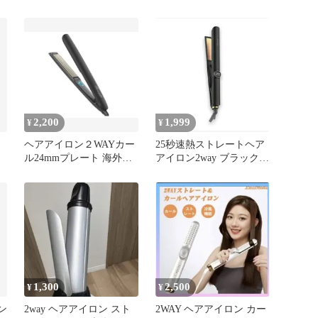
TW363A-K
ウェーブアイロン 海外
適応
2,200
1,999
¥
¥
ヘアアイロン２WAYカー
25秒速熱ストレートヘア
ル24mmプレート 海外対
アイロン2way ブラック
応3段階温度調節 (ブラッ
定価10800円
ク)
1,300
2,500
¥
¥
ン
2way ヘアアイロン スト
2WAY ヘアアイロン カー