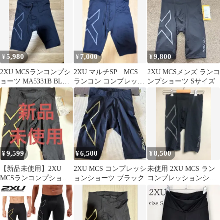
5,980
7,000
9,800
¥
¥
¥
2XU MCSランコンプシ
2XU マルチSP MCS
2XU MCSメンズ ランコ
ョーツ MA5331B BLK
ランコン コンプレッシ
ンプショーツ Sサイズ
Sサイズ
ョン ショーツ 24FW
9,599
6,500
8,500
¥
¥
¥
【新品未使用】2XU
2XU MCS コンプレッシ
未使用 2XU MCS ラン
MCSランコンプショー
ョンショーツ ブラック
コンプレッションショ
ト G3 SSサイズ
ーツ メンズ 黒 M