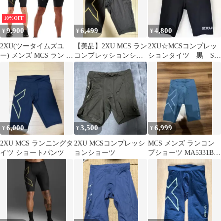
10%OFF
9,900
6,499
4,800
¥
¥
¥
2XU(ツータイムズユ
【美品】2XU MCS ラン
2XU☆MCSコンプレッ
ー) メンズ MCS ラン コ
コンプレッションショ
ションタイツ 黒 S
ンプショーツ PWX
ーツ メンズXS ブラッ
ランニング ウィメン
MA5331B(20y10mラン
ク 金
ズ ​着圧
ニング)(320889987)
6,000
3,500
6,999
¥
¥
¥
2XU MCS ランニングタ
2XU MCSコンプレッシ
MCS メンズ ランコン
イツ ショートパンツ
ョンショーツ
プショーツ MA5331B
美品Lサイズ