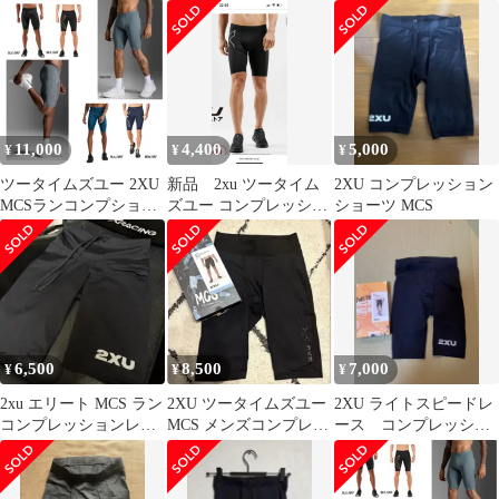
ーツ MA5331B サイズ
Ｓ
11,000
4,400
5,000
¥
¥
¥
ツータイムズユー 2XU
新品 2xu ツータイム
2XU コンプレッション
MCSランコンプショー
ズユー コンプレッショ
ショーツ MCS
ツ インナー タイツ ラ
ンショーツ ランダッ
ンニング トレーニング
シュ XS
着圧 ハーフ 26SS
(MA5331B)、BLK/BRF
6,500
8,500
7,000
¥
¥
¥
2xu エリート MCS ラン
2XU ツータイムズユー
2XU ライトスピードレ
コンプレッションレー
MCS メンズコンプレッ
ース コンプレッショ
スショートタイツ XXS
ションショーツ
ンショーツ MA7235B
MA5366B
Sサイズ