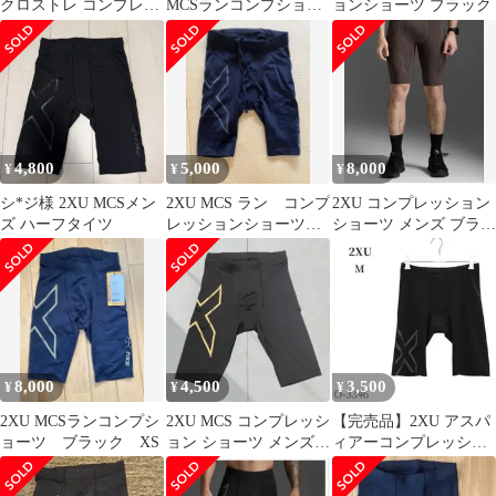
クロストレ コンプレッ
MCSランコンプショー
ョンショーツ ブラック
ションショーツ ロゴベ
ツ インナー タイツ ラ
ルト
ンニング トレーニング
着圧 ハーフ 26SS
(MA5331B)、BLK/GRF
4,800
5,000
8,000
¥
¥
¥
シ*ジ様 2XU MCSメン
2XU MCS ラン コンプ
2XU コンプレッション
ズ ハーフタイツ
レッションショーツ
ショーツ メンズ ブラウ
タイツ Ｓ
ン
8,000
4,500
3,500
¥
¥
¥
2XU MCSランコンプシ
2XU MCS コンプレッシ
【完売品】2XU アスパ
ョーツ ブラック XS
ョン ショーツ メンズ S
ィアーコンプレッショ
サイズ ブラック
ンショート サイズM ブ
ラック 陸上