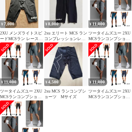
7,000
8,000
11,000
¥
¥
¥
2XU メンズライトスピ
2xu エリート MCS ラン
ツータイムズユー 2XU
ードMCSラン レースコ
コンプレッションレー
MCSランコンプショー
ンプショート MA7235B
スショート サイズxs
ツ インナー タイツ ラ
ンニング トレーニング
着圧 ハーフ 26SS
(MA5331B)、MDN/SRF
11,000
4,500
11,000
¥
¥
¥
ツータイムズユー 2XU
2xu MCS ランコンプシ
ツータイムズユー 2XU
MCSランコンプショー
ョーツ Mサイズ
MCSランコンプショー
ツ インナー タイツ ラ
ツ インナー タイツ ラ
ンニング トレーニング
ンニング トレーニング
着圧 ハーフ 26SS
着圧 ハーフ 26SS
(MA5331B)、MAJ/MRF
(MA5331B)、TRB/BRF