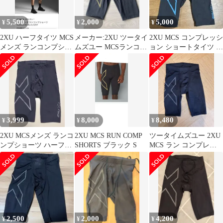
5,500
2,000
5,000
¥
¥
¥
2XU ハーフタイツ MCS
メーカー:2XU ツータイ
2XU MCS コンプレッシ
メンズ ランコンプショ
ムズユー MCSランコン
ョン ショートタイツ メ
ーツ
プショーツ （メンズ）
ンズ M
3,999
8,000
8,480
¥
¥
¥
2XU MCSメンズ ランコ
2XU MCS RUN COMP
ツータイムズユー 2XU
ンプショーツ ハーフタ
SHORTS ブラック S
MCS ラン コンプレッ
イツ MA5331B XS
ションショーツ
MA5331B
2,500
2,000
4,200
¥
¥
¥