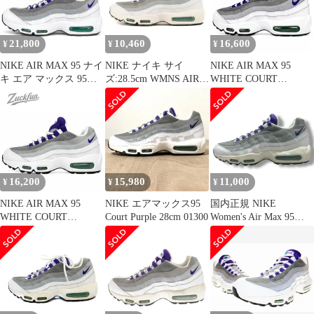
cm U11639
21,800
10,460
16,600
¥
¥
¥
NIKE AIR MAX 95 ナイ
NIKE ナイキ サイ
NIKE AIR MAX 95
キ エア マックス 95
ズ:28.5cm WMNS AIR
WHITE COURT
25.5cm ホワイト グレー
MAX95 GRAPE
PURPLE エア マックス
パープル レディース ナ
(307960-109) ウィメン
95 ホワイト コートパー
イキ スニーカーU11629
ズ エアマックス95 グレ
プル ホワイト 白 23cm
ープ ホワイト コートパ
レディース ナイキ スニ
ープル WMNS US11.5
ーカー U11228
ローカット スニーカー
シューズ 靴【メンズ】
16,200
15,980
11,000
¥
¥
¥
NIKE AIR MAX 95
NIKE エアマックス95
国内正規 NIKE
WHITE COURT
Court Purple 28cm 01300
Women's Air Max 95
PURPLE ナイキ エア
White Court Purple エア
マックス 95 ホワイト
マックス95 スニーカー
コートパープル 白 グレ
グレープ 307960-109 ナ
ー 23.5cm レディース
イキ 29cm 88541A1
スニーカー U11266