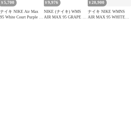
5,700
9,976
20,900
¥
¥
¥
ナイキ NIKE Air Max
NIKE (ナイキ) WMS
ナイキ NIKE WMNS
95 White Court Purple エ
AIR MAX 95 GRAPE ウ
AIR MAX 95 WHITE
アマックス95 ホワイト
ィメンズ エアマックス
COURT PURPLE 2018
コートパープル スニー
95 グレープ ローカット
28cm GRAPE 307960-
カー 24.5cm 307960-109
スニーカーシューズ グ
109 ウィメンズ エア マ
/AK5
レー/パープル US11
ックス ホワイト コート
307960-109
パープル グレープ 【ブ
ランド古着ベクトル】
【中古】▲■250731