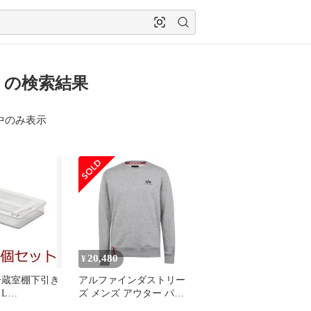
64 の検索結果
中のみ表示
20,480
¥
冷蔵室棚下引き
アルファインダストリー
L
ズ メンズ アウター パー
4945 ×3個セッ
カー・スウェット シャツ