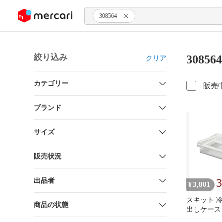
ンツにスキップ
308564
絞り込み
3085
クリア
カテゴリー
販売
ブランド
サイズ
販売状況
出品者
3,801
¥
スキット 
商品の状態
出しケース 
454930856