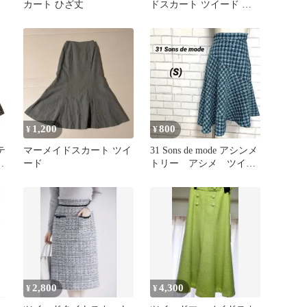
カート ひざ丈
ドスカート ツイード ハ
イウエスト エレガント S
1,200
800
¥
¥
テ
マーメイドスカート ツイ
31 Sons de mode アシンメ
秋
ード
トリー アシメ ツイー
シ
ドスカート 青系
2,800
4,300
¥
¥