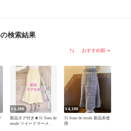
ト の検索結果
並び替え
4,300
4,100
¥
¥
ド
新品タグ付き★31 Sons de
31 Sons de mode 新品未使
mode ツイードマーメイ
用
ドスカート 黄色