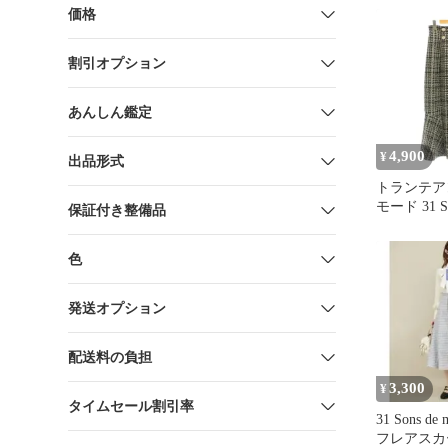
価格
割引オプション
あんしん鑑定
4,900
¥
出品形式
トランテア
モード 31 So
保証付き整備品
マーメイドス
黒 ツイー
色
033002 /JP
発送オプション
配送料の負担
3,300
¥
タイムセール割引率
31 Sons d
フレアスカー