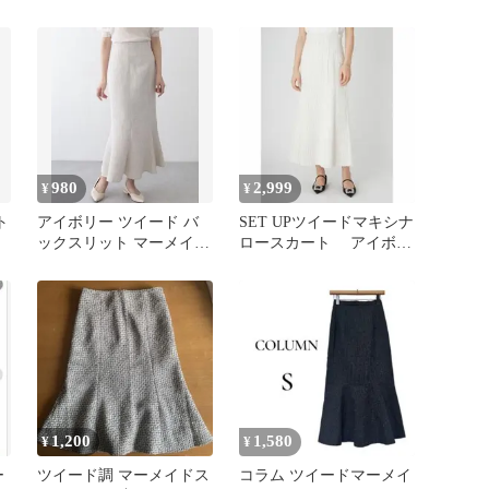
スカート 38 黒 ブラック
スカート 36
ツイード 総柄 ロング丈
マーメイドシルエット
/LP
980
2,999
¥
¥
ト
アイボリー ツイード バ
SET UPツイードマキシナ
ックスリット マーメイド
ロースカート アイボリ
ロングスカート
ー ホワイト ツイード
1,200
1,580
¥
¥
ー
ツイード調 マーメイドス
コラム ツイードマーメイ