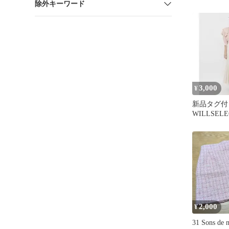
除外キーワード
3,000
¥
新品タグ
WILLSEL
ド マーメ
スカート
2,000
¥
31 Sons d