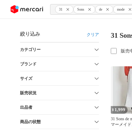
ンツにスキップ
31
Sons
de
mode
絞り込み
31 
クリア
カテゴリー
販売
ブランド
サイズ
販売状況
出品者
1,999
¥
31 Sons d
商品の状態
マーメイド
ー