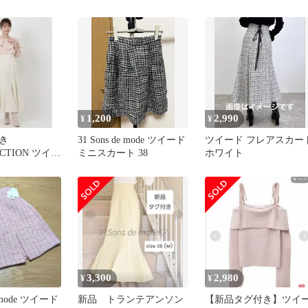
ト
混 ミニスカート 38
1,200
2,990
¥
¥
付き
31 Sons de mode ツイード
ツイード フレアスカー
ECTION ツイー
ミニスカート 38
ホワイト
イド ロング
3,300
2,980
¥
¥
e mode ツイード
新品 トランテアンソン
【新品タグ付き】ツイ