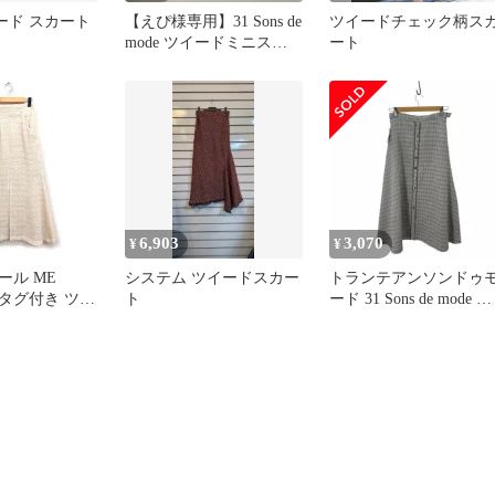
ード スカート
【えぴ様専用】31 Sons de
ツイードチェック柄ス
mode ツイードミニスカ
ート
ート
6,903
3,070
¥
¥
ール ME
システム ツイードスカー
トランテアンソンドゥ
E タグ付き ツイ
ト
ード 31 Sons de mode ツ
メイド スカー
イードフレアスカート 
 ロング ウー
ディース 38
イボリー 白