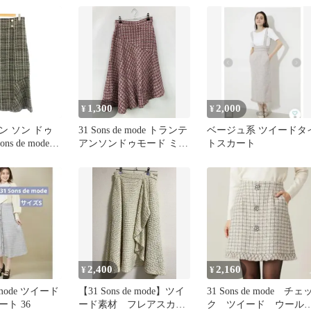
1,300
2,000
¥
¥
ン ソン ドゥ
31 Sons de mode トランテ
ベージュ系 ツイードタ
ns de mode
アンソンドゥモード ミモ
トスカート
カート 38
レ/半端丈スカート 36 ピ
ド ボタン装飾
ンク レディース
2,400
2,160
¥
¥
e mode ツイード
【31 Sons de mode】ツイ
31 Sons de mode チェ
ト 36
ード素材 フレアスカー
ク ツイード ウール