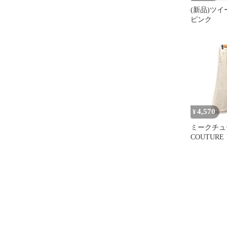
(新品)ツイ
ピンク
4,570
¥
ミークチュ
COUTUR
ード マー
ト スリット
ル混 0 ア
/FT3