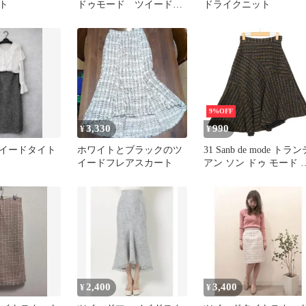
ト
ドゥモード ツイード
ドライクニット
マーメイドスカート イ
エロー M
9%OFF
3,330
990
¥
¥
イードタイト
ホワイトとブラックのツ
31 Sanb de mode トラン
イードフレアスカート
アン ソン ドゥ モード 
冬 ツイード★ 切替 ア
ンメトリー フレア スカ
ート Sz.38 レディース
2,400
3,400
¥
¥