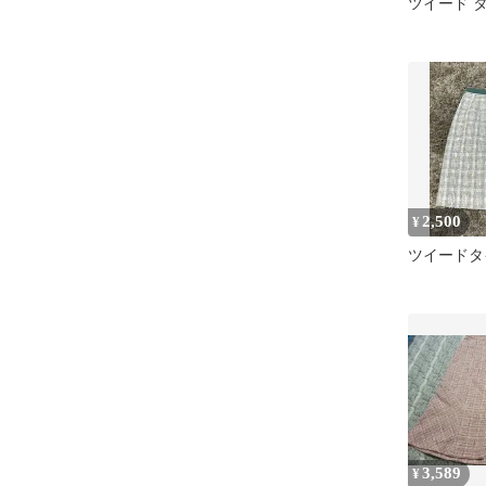
ツイード 
2,500
¥
ツイードタ
3,589
¥