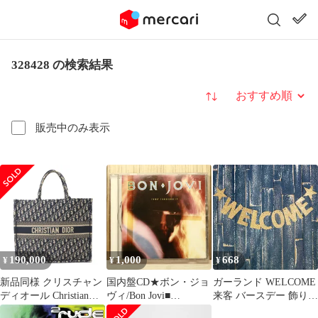
328428 の検索結果
並び替え
販売中のみ表示
190,000
1,000
668
¥
¥
¥
新品同様 クリスチャン
国内盤CD★ボン・ジョ
ガーランド WELCOME
ディオール Christian
ヴィ/Bon Jovi■
来客 バースデー 飾り付
Dior オブリーク ブック
7800°fahrenheit
け （ オーナメント パ