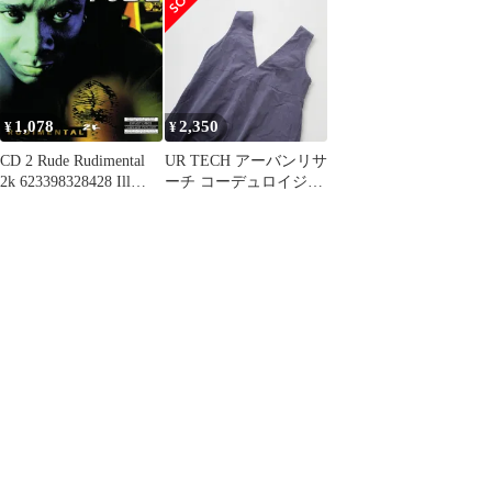
トート ラージ バッグ
【PHCR6002/498801132
ーティー 装飾 ウェルカ
キャンバス ネイビー
8428】U73620
ム 飾り 誕生日ガーラン
M1286ZRIW 90328428
ド 誕生日会 おしゃれ
ホームパーティー パー
ティーグッズ イベント
デコレーション 女子会
1,078
2,350
¥
¥
ゴシック体 welcome ）)
CD 2 Rude Rudimental
UR TECH アーバンリサ
2k 623398328428 Ill
ーチ コーデュロイジャ
Vibe /00110
ンパーワンピース
FREE/ブルーグレー ト
ップス
【2400013284288】