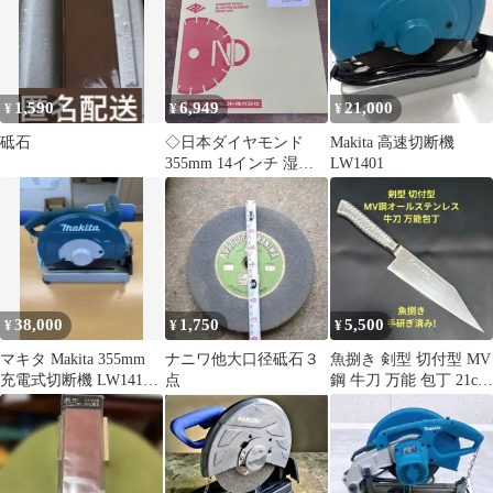
1,590
6,949
21,000
¥
¥
¥
砥石
◇日本ダイヤモンド
Makita 高速切断機
355mm 14インチ 湿式
LW1401
ダイヤモンドブレード
14Z-P 27H 718914C【柏
店】
38,000
1,750
5,500
¥
¥
¥
マキタ Makita 355mm
ナニワ他大口径砥石３
魚捌き 剣型 切付型 MV
充電式切断機 LW141D
点
鋼 牛刀 万能 包丁 21cm
本体
両刃 研ぎ済み