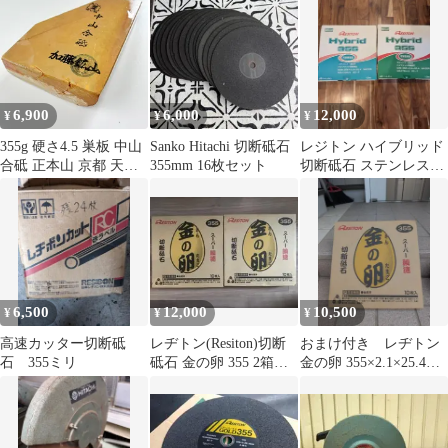
6,900
6,000
12,000
¥
¥
¥
355g 硬さ4.5 巣板 中山
Sanko Hitachi 切断砥石
レジトン ハイブリッド
合砥 正本山 京都 天然
355mm 16枚セット
切断砥石 ステンレス金
砥石
属用 Hybrid 355 20枚
6,500
12,000
10,500
¥
¥
¥
高速カッター切断砥
レヂトン(Resiton)切断
おまけ付き レヂトン
石 355ミリ
砥石 金の卵 355 2箱セ
金の卵 355×2.1×25.4mm
ット
10枚 切断砥石