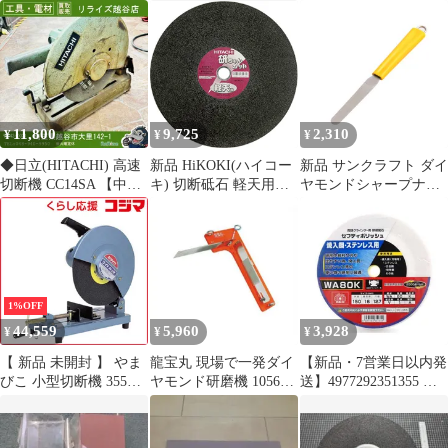
新品 あと二つ一回だ
(ステン・金属用) 10入
まびこ ライトカッタ
け使用
0033-1293
11,800
9,725
2,310
¥
¥
¥
◆日立(HITACHI) 高速
新品 HiKOKI(ハイコー
新品 サンクラフト ダイ
切断機 CC14SA 【中
キ) 切断砥石 軽天用
ヤモンドシャープナー
古】 【越谷店】
355mm×厚さ2.8mm×穴
しなり 056355
径25.4mm 10枚入 0033-
056352【包丁 シャープ
0126
ナー 包丁研ぎ棒 包丁研
ぎ器 日本製】 イエロー
1%OFF
44,559
5,960
3,928
¥
¥
¥
【 新品 未開封 】 やま
龍宝丸 現場で一発ダイ
【新品・7営業日以内発
びこ 小型切断機 355砥
ヤモンド研磨機 1056
送】4977292351355 セ
石用 L140SN 未使用 送
4989586241327 [刈払機
フティポリッシュ Ｂ
料無料
刃研ぎ・メンテナンス]
4977292351355 藤原産
業 セフティポリッシュ