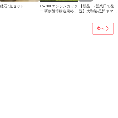
砥石3点セット
TS-700 エンジンカッタ
【新品・2営業日で発
ー 研削盤等構造規格適
送】大和製砥所 ヤマト
合機種 STIHL
金型砥石 C(カーボン)
400# C63F
次へ