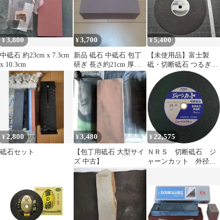
B 卓上グラインダー
【沖縄離島販売不可】
3,800
3,700
5,400
¥
¥
¥
中砥石 約23cm x 7.3cm
新品 砥石 中砥石 包丁
【未使用品】富士製
x 10.3cm
研ぎ 長さ約21cm 厚み
砥・切断砥石 つるぎ
6cm 1.8kg プロ用
405×3×25.4 12枚
2,800
3,480
22,575
¥
¥
¥
砥石セット
【包丁用砥石 大型サイ
ＮＲＳ 切断砥石 ジ
ズ 中古】
ャーンカット 外径３
５５×刃厚３×穴径２
５．４ｍｍ ＃３６
硬度Ｐ ２５枚入