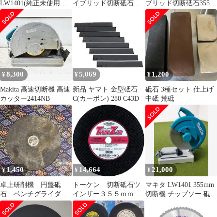
LW1401(純正未使用刃
イブリッド切断砥石
ブリッド切断砥石355
付)
355 6枚
2枚
8,300
5,069
1,200
¥
¥
¥
Makita 高速切断機 高速
新品 ヤマト 金型砥石
砥石 3種セット 仕上げ
カッター2414NB
C(カーボン) 280 C43D
中砥 荒砥
1,450
14,664
21,000
¥
¥
¥
卓上研削機 円盤砥
トーケン 切断砥石ツ
マキタ LW1401 355mm
石 ベンチグライダー
インザー３５５ｍｍ 10
切断機 チップソー 砥石
用 60番荒砥、大型
枚セット
付 傷あり