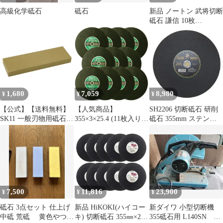
高級化学砥石
砥石
新品 ノートン 武将切断
砥石 謙信 10枚
355×3.0×25.4mm
1,680
7,059
8,980
¥
¥
¥
【公式】【送料無料】
【人気商品】
SH2206 切断砥石 研削
SK11 一般刃物用砥石
355×3×25.4 (11枚入り)
砥石 355mm ステンレ
仕上げ用 ＃3000【メー
鉄工用 切断砥石 T355
ス 鉄 一般鋼材 建築内
カー直送品】
レヂトン
装材 網入 ネット 精品
工房 正峰
7,500
11,816
23,900
¥
¥
¥
砥石 3点セット 仕上げ
新品 HiKOKI(ハイコー
新ダイワ 小型切断機
中砥 荒砥 黄色やつは
キ) 切断砥石 355㎜×2.5
355砥石用 L140SN や