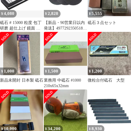
4,080
2,828
5,555
¥
¥
¥
砥石 # 15000 粒度 包丁
【新品・90営業日以内
砥石３点セット
研磨 超仕上げ 鏡面 仕
発送】4977292350518
上砥 砥石セット 鏡面仕
切断砥石 鉄工３枚
上げ 砥石台 セラミック
4977292350518 E-Value
砥石 包丁研ぎ石 天然砥
藤原産業 作業工具 先端
石 キング砥石
工具 鉄工用 高速切断機
用【沖縄離島販売不
可】
1,000
1,500
1,200
¥
¥
¥
新品未開封 日本製 砥石
業務用 中砥石 #1000
微粒台付砥石 大型
210x65x32mm
10,000
34,200
8,930
¥
¥
¥