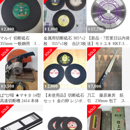
2,000
1,000
17,796
¥
¥
¥
マルイ 切断砥石
金属用切断砥石 305㍉2
【新品・7営業日以内発
355mm 一般鋼用 3枚
枚 355㍉1枚 合計3枚
送】モトユキ HKT-355
セット
軽天用グローバルソー
HKT355【沖縄離島販売
不可】
3,500
2,000
7,000
¥
¥
¥
ぱ*ぴ様 ★マキタ 14型
【未使用品】切断砥石
刀工 藤原兼房 筋
高速切断機 2414 本体
セット 金の卵 レジボン
引 230mm 包丁 ステ
カット 355mm 305mm
ンレス 洋包丁 研ぎ
直し済 スライス