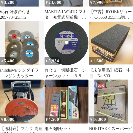
3,200
23,000
7,990
¥
¥
¥
砥石 研ぎ台付き
MAKITA LW141D マキ
【中古】RYOBI/リョー
205×73×25mm
タ 充電式切断機
ビ C-3550 355mm切断
355mm 本体のみ
機※商品説明要確認
【204】
5,400
5,934
1,600
¥
¥
¥
shindaiwa シンダイワ
ＮＲＳ 切断砥石 ジ
【未使用品】砥石 中
エンジンカッター 砥
ャーンカット ３５５×
目 No.800
石 355mm 等 6枚
３×２５．４ ３６Ｐ 5
枚セット
8,000
4,500
16,000
¥
¥
¥
【送料込】マキタ 高速
砥石3個セット
NORITAKE スーパービ