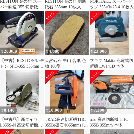
RESITON 金の卵 スー
RESITON 金の卵 切断
NORITAKE スーパービ
パー瞬速 355 切断砥石
砥石 355mm 10枚入
ッグ 355×3×25.4 10枚入
10枚入
28,000
4,888
23,000
¥
¥
¥
【中古】RESITON/レヂ
天然砥石 中山 合砥 色
マキタ Makita 充電式切
トン SPD-355 355mmチ
物 100型
断機 LW141D 本体
ップソー&切断砥石兼
用切断機※商品説明必
読【203】
8,140
10,000
7,200
¥
¥
¥
【中古品】新ダイワ
TRAD高速切断機THC-
trad 高速切断機 THC-
L355S-N 高速切断機
355B(砥石Φ355mm) [三
355B 355mm 本体
[IT_BR1GC][岡岩]
共コーポレーション]