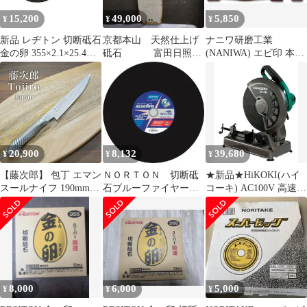
15,200
49,000
5,850
¥
¥
¥
新品 レヂトン 切断砥石
京都本山 天然仕上げ
ナニワ研磨工業
金の卵 355×2.1×25.4
砥石 富田日照
(NANIWA) エビ印 本職
【10枚セット】 (ステ
山 巣板 b18
超セラミックス砥石 台
ンレス・金属用)
付 #600 SS-600
20,900
8,132
39,680
¥
¥
¥
【藤次郎】 包丁 エマン
ＮＯＲＴＯＮ 切断砥
★新品★HiKOKI(ハイ
スールナイフ 190mm
石ブルーファイヤー３
コーキ) AC100V 高速切
TOJIRO PRO SERVISE
５５Ｄ 10枚セット
断機 CC14SF トイシ径
en SALLEサーヴィスナ
355mm 切断砥石別売り
イフシリーズ V金10号
最大切断Φ120mm
37層ダマスカス オール
CC14SF 100V 2f371af8
ステンレス 送料無料 ギ
フトラッピング対応
FD-708
8,000
6,000
5,000
¥
¥
¥