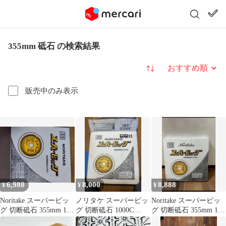
355mm 砥石 の検索結果
並び替え
販売中のみ表示
6,980
8,000
8,888
¥
¥
¥
Noritake スーパービッ
ノリタケ スーパービッ
Noritake スーパービッ
グ 切断砥石 355mm 10
グ 切断砥石 1000C
グ 切断砥石 355mm 10
枚入
23021 10枚入×2箱
枚入