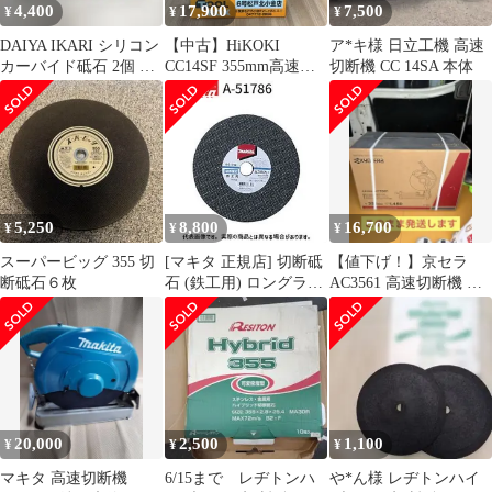
4,400
17,900
7,500
¥
¥
¥
DAIYA IKARI シリコン
【中古】HiKOKI
ア*キ様 日立工機 高速
カーバイド砥石 2個 未
CC14SF 355mm高速切
切断機 CC 14SA 本体
使用 260212-8T
断機【204】
5,250
8,800
16,700
¥
¥
¥
スーパービッグ 355 切
[マキタ 正規店] 切断砥
【値下げ！】京セラ
断砥石６枚
石 (鉄工用) ロングライ
AC3561 高速切断機 砥
フ 5枚入り A-51786
石径355mm KYOCERA
makita
20,000
2,500
1,100
¥
¥
¥
マキタ 高速切断機
6/15まで レヂトンハ
や*ん様 レヂトンハイ