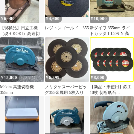
6,000
4,600
10,000
¥
¥
¥
【現状品】日立工機
レジトンゴールド 355
新ダイワ 355mm ライ
（現HiKOKI）高速切断
トカッタ L140S-N 高速
機 355mm H-14A
切断機
15,000
6,399
8,000
¥
¥
¥
Makita 高速切断機
ノリタケスーパービッ
【新品・未使用】鉄工
355mm
グ355金属用 5枚入り
10枚 切断砥石
355×3.0×25.4mm
SK11(エスケー11)