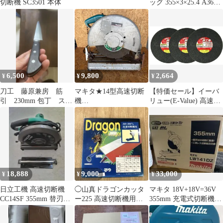
切断機 SC3501 本体
ッグ 355×3×25.4 A36P
-22枚
6,500
9,800
2,664
¥
¥
¥
刀工 藤原兼房 筋
マキタ★14型高速切断
【特価セール】イーバ
引 230mm 包丁 ステ
機
リュー(E-Value) 高速切
ンレス 洋包丁 研ぎ
★2414NB★100V★355
断機用 切断砥石 鉄工用
直し済 スライス
mm★動作確認済
3枚入 A36S
★makita★高速カッタ
355×3.0×25.4mm
ー★金属切断機★ライ
トカッター★切断機★
電動工具★DIY★単相
100V★プロ仕様★建築
18,888
9,000
33,000
¥
¥
¥
★現場★鉄筋★パイプ
★アングル★加工
日立工機 高速切断機
◯山真ドラゴンカッタ
マキタ 18V+18V=36V
CC14SF 355mm 替刃付
ー225 高速切断機用
355mm 充電式切断機本
き
305・355 mm YSD-225
体のみ LW141DZ