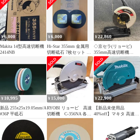
[M05]
6,000
6,000
22,860
¥
¥
¥
Makita 14型高速切断機
Hi-Star 355mm 金属用
◇京セラ(リョービ)
2414NB
切断砥石 7枚セット 高
355mm高速切断機
速切断機用
AC3561【鴻巣店】
10,995
15,000
22,900
¥
¥
¥
新品 255x25x19.05mm/A
RYOBI リョービ 高速
【新品未使用品
#36P 平砥石
切断機 C-356NA 各部
40%off】マキタ 高速切
点検清掃磨き済み 中古
断機LW1401