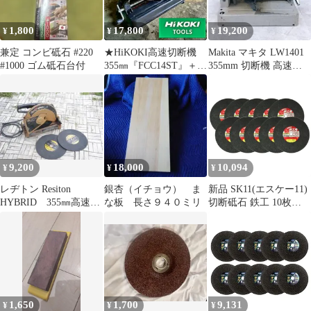
1,800
17,800
19,200
¥
¥
¥
兼定 コンビ砥石 #220
★HiKOKI高速切断機
Makita マキタ LW1401
#1000 ゴム砥石台付
355㎜『FCC14ST』＋安
355mm 切断機 高速切
全カバー＋オマケ★
断機 100V
9,200
18,000
10,094
¥
¥
¥
レヂトン Resiton
銀杏（イチョウ） ま
新品 SK11(エスケー11)
HYBRID 355㎜高速切
な板 長さ９４０ミリ
切断砥石 鉄工 10枚
断機 RHB-355V中古
355×3.0×25.4mm
1,650
1,700
9,131
¥
¥
¥