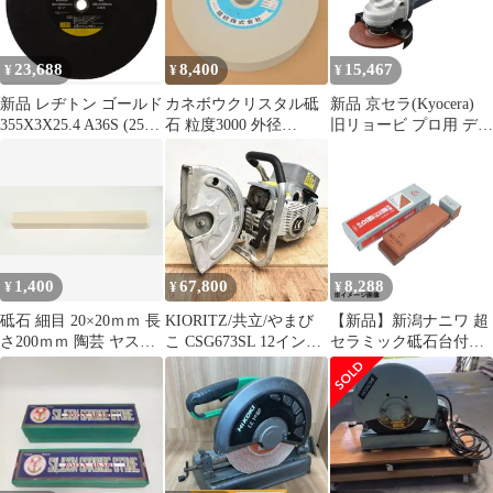
23,688
8,400
15,467
¥
¥
¥
新品 レヂトン ゴールド
カネボウクリスタル砥
新品 京セラ(Kyocera)
355X3X25.4 A36S (25枚
石 粒度3000 外径
旧リョービ プロ用 ディ
入)
205mm 内径
スクグラインダー
32(31.75mm)
AG1061HS 623551A ブ
ラック 【細握り
56mm&低速で疲労軽減
もできて使いやすい】
丸形ヘッド 砥石100mm
電源コード2.5m 最大出
1,400
67,800
8,288
¥
¥
¥
力980W 集じん機と接
続で粉じん
砥石 細目 20×20ｍｍ 長
KIORITZ/共立/やまび
【新品】新潟ナニワ 超
さ200ｍｍ 陶芸 ヤスリ
こ CSG673SL 12インチ
セラミック砥石台付
といし
エンジンカッター
#800 中砥 レッド
133062