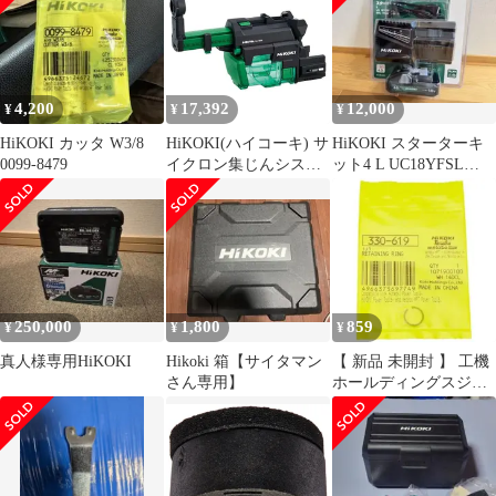
200mm 塗料 モルタル
送料無料
対応 蓄電池・充電器別
売り UM36DA(NN)
ITP6VHX6ACKY
4,200
17,392
12,000
¥
¥
¥
HiKOKI カッタ W3/8
HiKOKI(ハイコーキ) サ
HiKOKI スターターキ
0099-8479
イクロン集じんシステ
ット4 L UC18YFSL
ム 0037-9133 充電式 ロ
BSL1840M
ータリハンマドリル用
アクセサリ 0
250,000
1,800
859
¥
¥
¥
真人様専用HiKOKI
Hikoki 箱【サイタマン
【 新品 未開封 】 工機
さん専用】
ホールディングスジャ
パン HiKOKI トメワ
330619 未使用 送料無料