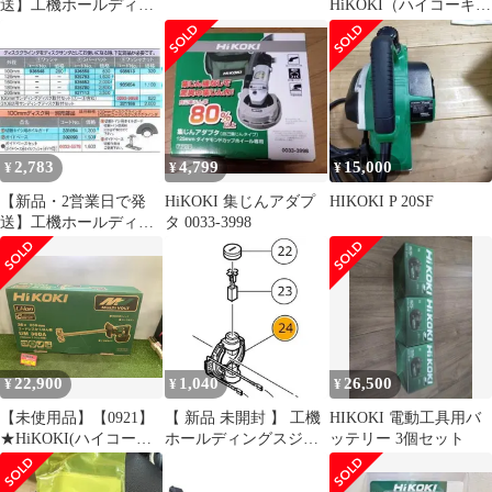
送】工機ホールディン
HiKOKI（ハイコーキ）
グス HiKOKI デンゲン
S18V(N) パット無し 電
クミ (341010 6444)
子ディスクサンダ
2,783
4,799
15,000
¥
¥
¥
【新品・2営業日で発
HiKOKI 集じんアダプ
HIKOKI P 20SF
送】工機ホールディン
タ 0033-3998
グス HiKOKI ラバーパ
ツト (935793 6444)
22,900
1,040
26,500
¥
¥
¥
【未使用品】【0921】
【 新品 未開封 】 工機
HIKOKI 電動工具用バ
★HiKOKI(ハイコーキ)
ホールディングスジャ
ッテリー 3個セット
36V コードレス かくは
パン HiKOKI ブラシブ
ん機 スクリュー径
ロツク 328202 未使用