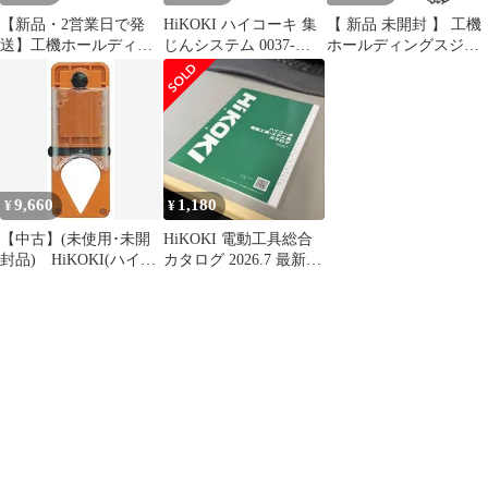
【新品・2営業日で発
HiKOKI ハイコーキ 集
【 新品 未開封 】 工機
送】工機ホールディン
じんシステム 0037-
ホールディングスジャ
グス HiKOKI コード(A)
0104 グリーン
パン HiKOKI デンゲン
クミ 100V (370827
クミ 341010 未使用 送
6444)
料無料
9,660
1,180
¥
¥
【中古】(未使用･未開
HiKOKI 電動工具総合
封品) HiKOKI(ハイコ
カタログ 2026.7 最新版
ーキ) 旧日立工機 注水
新品未使用
セット 0033-2517
v1yptgt