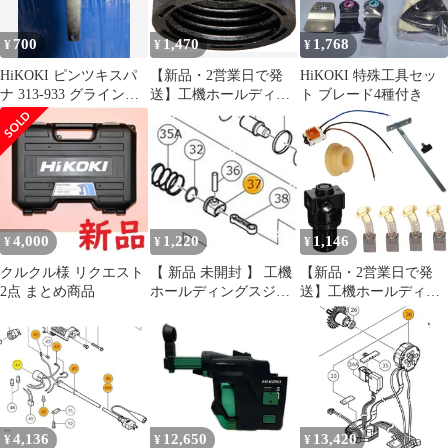
700
1,470
1,768
¥
¥
¥
HiKOKI ピンツキスパ
【新品・2営業日で発
HiKOKI 特殊工具セッ
ナ 313-933 グラインダ
送】工機ホールディン
ト ブレード4種付き
ー用
グス HiKOKI ブラシキ
ヤツプ (328200 6444)
4,000
1,220
1,146
¥
¥
¥
クルクル様 リクエスト
【 新品 未開封 】 工機
【新品・2営業日で発
2点 まとめ商品
ホールディングスジャ
送】工機ホールディン
パン HiKOKI ピストン
グス HiKOKI テイトウ
320824 未使用 送料無料
ロクカクアナツキボ
M4X6 (370899 6444)
4,136
12,650
13,420
¥
¥
¥