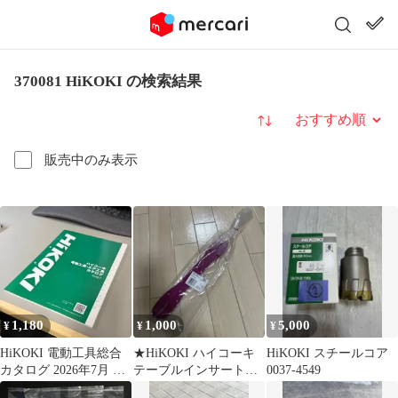
370081 HiKOKI の検索結果
並び替え
販売中のみ表示
1,180
1,000
5,000
¥
¥
¥
HiKOKI 電動工具総合
★HiKOKI ハイコーキ
HiKOKI スチールコア
カタログ 2026年7月 最
テーブルインサート
0037-4549
新版 新品未使用
329-783