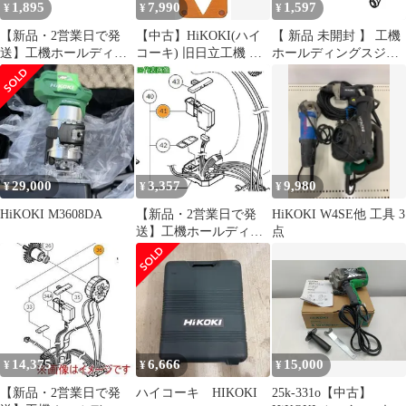
1,895
7,990
1,597
¥
¥
¥
【新品・2営業日で発
【中古】HiKOKI(ハイ
【 新品 未開封 】 工機
送】工機ホールディン
コーキ) 旧日立工機 注
ホールディングスジャ
グス HiKOKI スイツチ
水セット 0033-2517
パン HiKOKI リンク
(ブレーキヨウ) (337724
9jupf8b
329787 未使用 送料無料
6444)
29,000
3,357
9,980
¥
¥
¥
HiKOKI M3608DA
【新品・2営業日で発
HiKOKI W4SE他 工具 3
送】工機ホールディン
点
グス HiKOKI DCスピー
ドコントロールスイツ
チ (376527 6444)
14,375
6,666
15,000
¥
¥
¥
【新品・2営業日で発
ハイコーキ HIKOKI
25k-331o【中古】