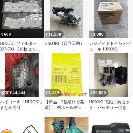
600
11,500
3,000
¥
¥
¥
HIKOKI フィルター
HIKOKI（日立工機）
レジノイドトイシ ハイ
337-793 【10枚セッ
コーキ HIKOKI
ト】
44,444
1,289
50,000
現在 ¥
¥
¥
ハイコーキ「HIKOKI」
【新品・2営業日で発
HiKOKI 電動工具セッ
まとめ売り
送】工機ホールディン
ト バッテリー付き
グス HiKOKI トメワ
(330619 6444)