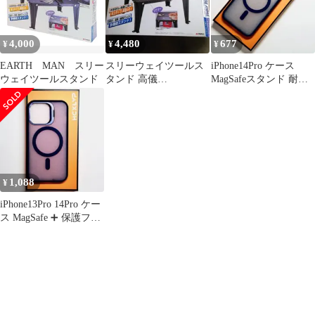
4,000
4,480
677
¥
¥
¥
EARTH MAN スリー
スリーウェイツールス
iPhone14Pro ケース
ウェイツールスタンド
タンド 高儀
MagSafeスタンド 耐衝
EARTHMAN m'卓上 丸
撃 ➕ 保護フィルム
鋸 ジグソー
1,088
¥
iPhone13Pro 14Pro ケー
ス MagSafe ➕ 保護フィ
ルム