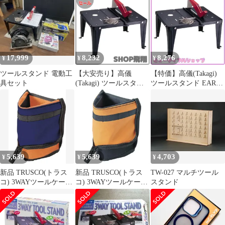
ック【トリマ・ジグソ
マ・ジグソー・丸のこ
ー・丸のこ 作業台 トリ
3WAY スライド丸鋸 ト
マーテーブル 3WAY 丸
リマーテーブル ルータ
ノコ トリマー MAN ス
ーテーブル 丸鋸ガイド
ライド丸鋸 ワークベン
DIY作業台 ワークベン
チ EARTH 丸鋸 丸鋸ガ
チ ジグソー テーブルソ
17,999
8,232
8,276
¥
¥
¥
イド ツールスタンド
ー ツールスタンド ブラ
DIY作業台 ツールスタ
ック MAN EARTH
ツールスタンド 電動工
【大安売り】高儀
【特価】高儀(Takagi)
ンド
具セット
(Takagi) ツールスタン
ツールスタンド EARTH
ド EARTH MAN 3WAY
MAN 3WAY ブラック
ブラック【トリマ・ジ
【トリマ・ジグソー・
グソー・丸のこ 3種類
丸のこ 3種類の電動工
の電動工具が卓上タイ
具が卓上タイプに】 テ
プに】 テーブルソー 作
ーブルソー 作業台 トリ
業台 トリマーテーブル
マーテーブル 丸ノコ ト
丸ノコ トリマー スライ
リマー スライド丸鋸 ワ
5,639
5,639
4,703
¥
¥
¥
ド丸鋸 ワークベンチ 丸
ークベンチ 丸鋸 丸鋸ガ
鋸 丸鋸ガイド DIY
イド DIY作業
新品 TRUSCO(トラス
新品 TRUSCO(トラス
TW-027 マルチツール
コ) 3WAYツールケース
コ) 3WAYツールケース
スタンド
KIRITS Lサイズ オレン
KIRITS Lサイズ ネイビ
ジXネイビー T3TC-L-
ーX黄 T3TC-L-NV
OR