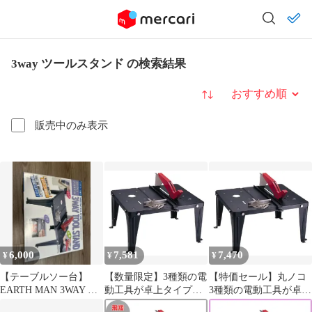
3way ツールスタンド の検索結果
並び替え
販売中のみ表示
6,000
7,581
7,470
¥
¥
¥
【テーブルソー台】
【数量限定】3種類の電
【特価セール】丸ノコ
EARTH MAN 3WAY ツ
動工具が卓上タイプ
3種類の電動工具が卓上
ールスタンド
に】 テーブルソー ブラ
タイプに トリマー トリ