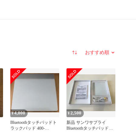
並び替え
4,000
2,500
¥
¥
ト
Bluetoothタッチパッドト
新品 サンワサプライ
ラックパッド 400-
Bluetoothタッチパッド
MABT128
400-MABT128