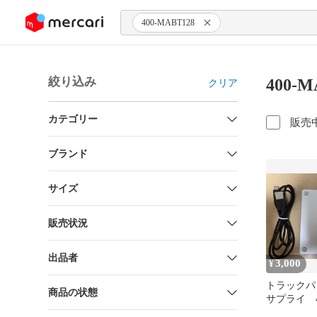
ンツにスキップ
400-MABT128
絞り込み
400-
クリア
カテゴリー
販売
ブランド
サイズ
販売状況
出品者
3,000
¥
トラックパ
商品の状態
サプライ 40