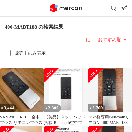
400-MABT188 の検索結果
並び替え
販売中のみ表示
3,444
2,800
2,700
¥
¥
¥
SANWA DIRECT 空中
【美品】タッチパッド
Niko様専用Bluetoothリ
マウス リモコンマウス
搭載 Bluetooth空中マウ
モコン 400-MABT188
ス