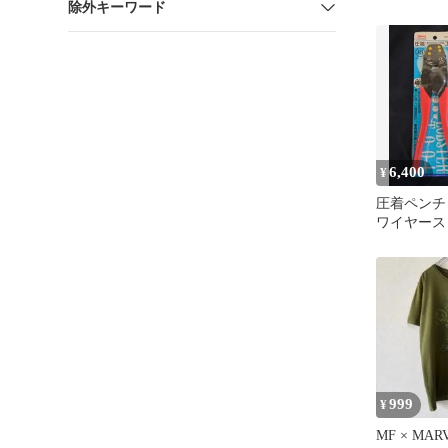
除外キーワード
映画 ムービ
6,400
¥
圧着ペンチ
ワイヤースト
999
¥
MF × MA