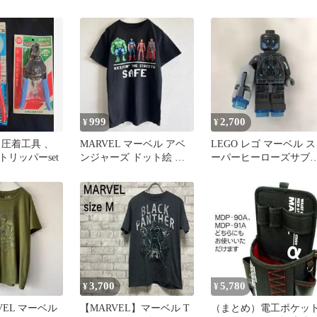
ー S.
ト シンプル L
チーフ L
999
2,700
¥
¥
 圧着工具 、
MARVEL マーベル アベ
LEGO レゴ マーベル ス
リッパーset
ンジャーズ ドット絵 キ
ーパーヒーローズサブ
ャラクター メンズ S /
ルトロンA ミニフィグ 
古品
3,700
5,780
¥
¥
RVEL マーベル
【MARVEL】マーベル T
（まとめ）電工ポケッ