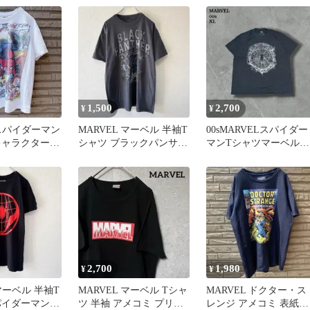
1,500
2,700
¥
¥
 スパイダーマン
MARVEL マーベル 半袖T
00sMARVELスパイダー
キャラクター
シャツ ブラックパンサー
マンTシャツマーベルア
64
メンズ L 140
メコミキャラT映画Tゆ
だぼ
2,700
1,980
¥
¥
 マーベル 半袖T
MARVEL マーベル Tシャ
MARVEL ドクター・ス
パイダーマン
ツ 半袖 アメコミ プリン
レンジ アメコミ 表紙モ