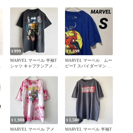
BE@RBRICK SP賞
稿風アート M /406
BE@RBRICK 400％ アイ
アンマン マーク46 フィ
ギュア 箱あり 【055-
260716-YT-07-min】
999
1,399
¥
¥
MARVEL マーベル 半袖T
MARVEL マーベル ムー
ウ
シャツ キャプテンアメリ
ビーT スパイダーマン ア
中
カ アイアンマン S相当/
メコミ プリント ロ
ゴ S
1,980
1,500
¥
¥
ト
MARVEL マーベル アメ
MARVEL マーベル 半袖T