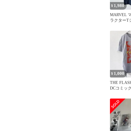
1,980
¥
MARVEL
ラクターT
ミ S相当 03
1,000
¥
THE FLA
DCコミッ
メンズ M.