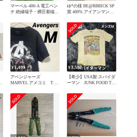
マーベル 400-A 電工ペン
ゆ*の様 BE@RBRICK SP
チ 絶縁端子・裸圧着端子
賞 400% アイアンマンマ
用 ※現状品(テ-479)
ーク46 +A賞
1,499
3,580
¥
¥
アベンジャーズ
【希少】USA製 スパイダ
め
MARVEL アメコミ Tシ
ーマン JUNK FOOD Tシ
ャツ プリント ブラッ
ャツ メンズM
ク M古着