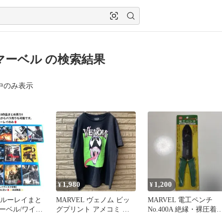
A マーベル の検索結果
中のみ表示
1,980
1,200
¥
¥
ブルーレイまと
MARVEL ヴェノム ビッ
MARVEL 電工ペンチ
ーベル/ワイス
グプリント アメコミ キ
No.400A 絶縁・裸圧着
ョン/ジュラシ
ャラクター L
子両用