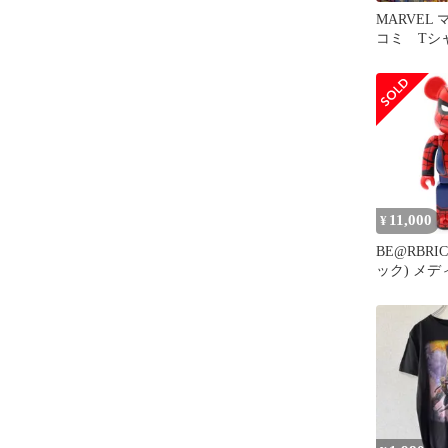
MARVEL
コミ T
ヒーロー 
11,000
¥
BE@RBRI
ック) メ
Happyくじ
SPIDER-M
STUDIO
ン 400%
ド