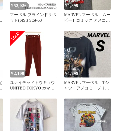
52,026
1,899
¥
¥
マーベル ブラインドリベ
MARVEL マーベル ムー
ン
ット(StSt) StSt-53
ビーT コミック アメコ
ミ プリント ロゴ SM
2,100
1,799
¥
¥
定
ユナイテッドトウキョウ
MARVEL マーベル Tシ
ン
UNITED TOKYO カマー
ャツ アメコミ プリン
ベルトスキニーパンツ ス
ト 実写 ブラックパン
ラックス 2 レッドブラウ
サー S
ン ハイウエスト
509540005 /YM