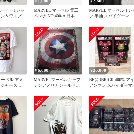
1,000
2,800
¥
¥
 ムービーTシャ
MARVEL マーベル 電工
MARVEL マーベル Tシ
マン＆ワスプ
ペンチ NO.400-A 日本製
ツ 半袖 スパイダーマン
 M /
状態良
ドライ スポーツ XL
6,000
26,000
¥
¥
 マーベル アメ
MARVELマーベルキャプ
BE@RBRICK 400% ア
ンジャーズ キ
テンアメリカシールドラ
アンマン スパイダーマ
 /355
グマットタペストリーイ
A賞 セット
ンテリア