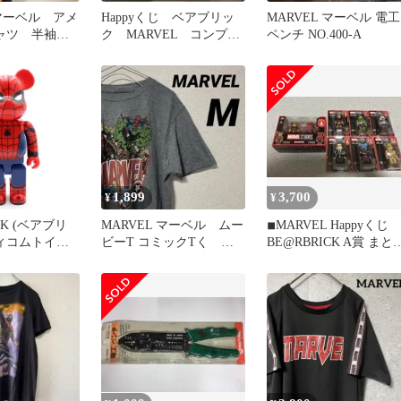
 マーベル アメ
Happyくじ ベアブリッ
MARVEL マーベル 電工
シャツ 半袖
ク MARVEL コンプリ
ペンチ NO.400-A
プリント 黒
ートセット
1,899
3,700
¥
¥
CK (ベアブリ
MARVEL マーベル ムー
◾︎MARVEL Happyくじ
ディコムトイ
ビーT コミックTく ア
BE@RBRICK A賞 まと
 L＠ST賞
メコミ プリント ロ
売り
AN MARVEL
ゴ M
S スパイダーマ
 フィギュア レッ