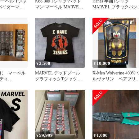
 マーベル Tシャ
K88 00s Tシャツ バット
Hanes 半袖Tシャツ
スパイダーマン
マン マーベル MARVEL
MARVEL ブラックパン
リント M
ビッグサイズ 古着
ー メンズ L.
2,500
10,000
¥
¥
じ マーベル
MARVEL デッドプール
X-Men Wolverine 400% 
ティ
グラフィックTシャツ ブ
ルヴァリン ベアブリ
 26点セット
ラック
ク
59,999
1,000
¥
¥