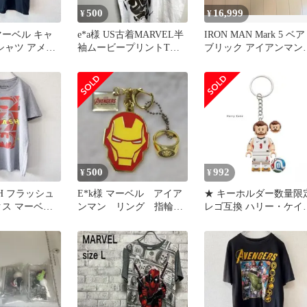
500
16,999
¥
¥
 マーベル キャ
e*a様 US古着MARVEL半
IRON MAN Mark 5 ベア
シャツ アメコ
袖ムービープリントTシ
ブリック アイアンマ
7
ャツVENOMコピーライ
フィギュアセット
ト
500
992
¥
¥
SH フラッシュ
E*k様 マーベル アイア
★ キーホルダー数量限
クス マーベル
ンマン リング 指輪
レゴ互換 ハリー・ケイ
AVENGERS キーホルダ
イングランド代表 1体
ー セ