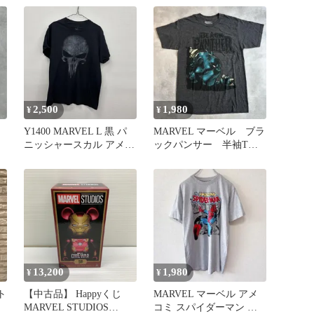
キャラクター
2,500
1,980
¥
¥
Y1400 MARVEL L 黒 パ
MARVEL マーベル ブラ
ニッシャースカル アメコ
ックパンサー 半袖Tシ
る
ミ コミックTシャツ プリ
ャツ ビッグプリント
ント グラフィック ディ
ストレス仕様 アメカジ
ストリート 古着卸 アメ
リカ仕入
13,200
1,980
¥
¥
ト
【中古品】 Happyくじ
MARVEL マーベル アメ
MARVEL STUDIOS
コミ スパイダーマン 原