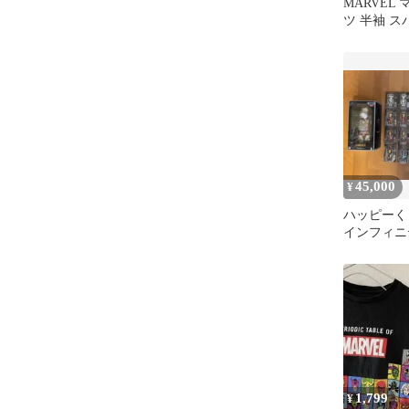
MARVEL
ツ 半袖 
アメコミ プ
45,000
¥
ハッピーく
インフィニ
IRONMAN
1,799
¥