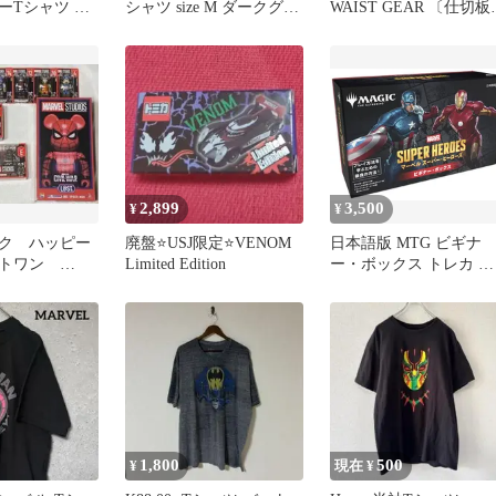
ーTシャツ ロ
シャツ size M ダークグレ
WAIST GEAR 〔仕切板
201
ー お洒落
セット〕 マーベル MDP
400A
2,899
3,500
¥
¥
ク ハッピー
廃盤⭐️USJ限定⭐️VENOM
日本語版 MTG ビギナ
ストワン
Limited Edition
ー・ボックス トレカ ス
L ペアボックス
ーパー・ヒーローズ ウ
ザーズ・オブ・ザ・コ
スト マーベル MSH |
D53711400 マジック：
ザ・ギャザリング
1,800
500
¥
現在 ¥