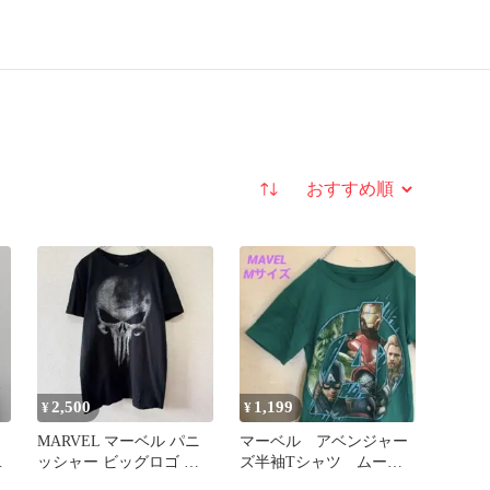
並び替え
2,500
1,199
¥
¥
MARVEL マーベル パニ
マーベル アベンジャー
端
ッシャー ビッグロゴ ド
ズ半袖Tシャツ ムービ
クロ M /430
ーT アメコミ 漫画T