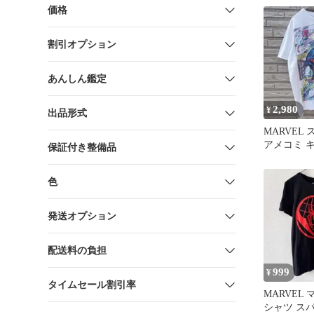
ック
価格
割引オプション
あんしん鑑定
2,980
¥
出品形式
MARVEL
アメコミ 
保証付き整備品
アート M /8
色
発送オプション
配送料の負担
999
¥
タイムセール割引率
MARVEL
シャツ ス