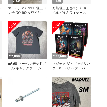
1,180
430
¥
¥
ャ
マーベルMARVEL 電工ペ
万能電工圧着ペンチ マー
ンチ NO.400-A ワイヤー
ベル 400-A ワイヤースト
ストリッパー 日本製
リッパー ネジカット
2,080
33,600
¥
¥
イ
m*a様 マーベル デッドプ
マジック:ザ・ギャザリン
ン
ール キャラクターTシャ
グ | マーベル・スーパー
ツ ダークグレー 2XL
ヒーローズ コマンダーデ
ッキバンドル – 全4デッ
キ入り