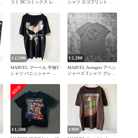
×5
コミ DCコミックス レト
シャツ ロゴプリント メ
-
ロデザイン L /300
ンズ L /
2,500
2,200
¥
¥
MARVEL マーベル 半袖T
MARVEL Avengers アベン
シャツ パニッシャー ド
ジャーズ Tシャツ グレー
ィ
クロ M /165
古着
ー
1,500
999
¥
¥