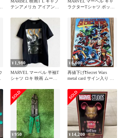
MARBEL 映画T L キャプ
MARVEL マーベル キャ
サ
テンアメリカ アイアンマ
ラクターTシャツ ポップ
ン
デザイン メンズ L.
1,980
6,000
¥
¥
ウ
MARVEL マーベル 半袖T
再値下げ❗️Secret Wars
ッ
シャツ ロキ 映画 ムービ
metal card サイン入り ア
ー メンズ S /
メコミ
950
14,200
¥
¥