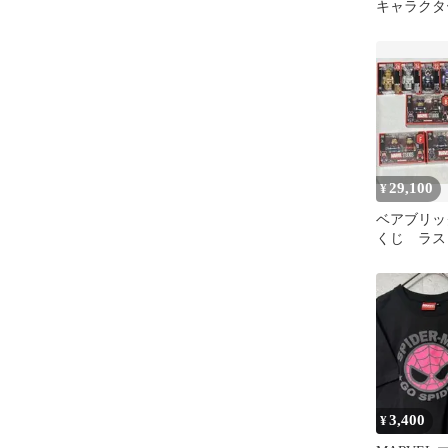
キャラクタ
キ メンズ L 
29,100
¥
ベアブリッ
くじ ラ
MARVE
400%
3,400
¥