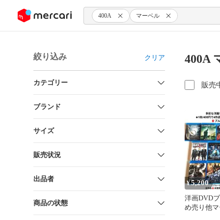
ンツにスキップ
400A
マーベル
絞り込み
400
クリア
カテゴリー
販売
ブランド
サイズ
販売状況
出品者
5,200
¥
洋画DVD
商品の状態
め売り他マ
ピ/ミッシ