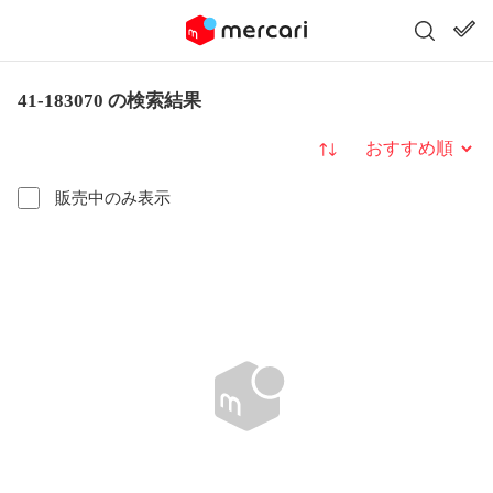
41-183070 の検索結果
並び替え
販売中のみ表示