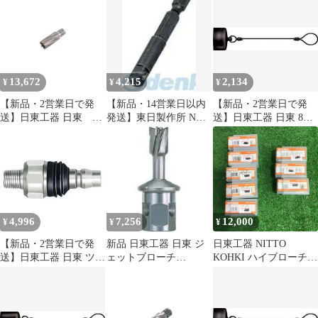
[知立][M04]
13,672
4,215
2,134
¥
¥
¥
【新品・2営業日で発
【新品・14営業日以内
【新品・2営業日で発
送】日東工器 日東 ジ
発送】東日製作所 NO-
送】日東工器 日東 8S
エットブローチ
34 ＬＴＤ２０００ＣＮ
用ディップモールキャ
NO.16434 1172221
専用ビット NO34【沖
ップ 92351
縄離島販売不可】
4,996
7,256
12,000
¥
¥
¥
【新品・2営業日で発
新品 日東工器 日東 ジ
日東工器 NITTO
送】日東工器 日東 ツイ
ェットブローチ
KOHKI ハイブローチ
ストプラグ
Φ16X25L 16316
ワンタッチタイプ 8点
セット【町田店】