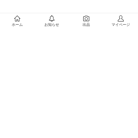
メルカリについて
ホーム
お知らせ
出品
マイページ
会社概要（運営会社）
採用情報
プレスリリース
公式ブログ
プレスキット
メルカリUS
メルカリShops
m department（エムデパ）
ヘルプ
ヘルプセンター（ガイド・お問い合わせ）
メルカリShopsでショップを開設する
メルカリShops ショップ管理画面にログイン
メルカリShops出店者向けガイド
お問い合わせ一覧
フリーワードから商品をさがす
プライバシーと利用規約