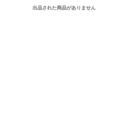
出品された商品がありません