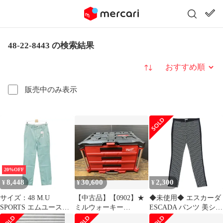
48-22-8443 の検索結果
並び替え
販売中のみ表示
20%OFF
8,448
30,600
2,300
¥
¥
¥
サイズ：48 M.U
【中古品】【0902】★
◆未使用◆ エスカーダ
SPORTS エムユースポ
ミルウォーキー
ESCADA パンツ 美シル
ーツ パンツ ブルー系
PACKOUT 引き出し収
エット モノトーン 総柄