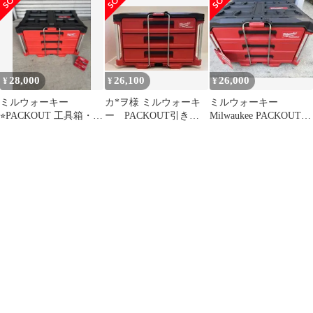
[240001784438] ゴルフ
納 3段 48-22-8443
サイズ32 黒 白 レディ
ウェア メンズ ストスト
ITU4LCLMCKLQ
ース [284443] 【中古】
28,000
26,100
26,000
¥
¥
¥
ミルウォーキー
カ*ヲ様 ミルウォーキ
ミルウォーキー
⭐︎PACKOUT 工具箱・ツ
ー PACKOUT引き出
Milwaukee PACKOUT
ールバッグ ⭐︎新品未使
し収納3段 48-22-8443
引出し48-22-8443
用