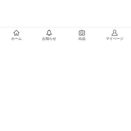
メルカリについて
ホーム
お知らせ
出品
マイページ
会社概要（運営会社）
採用情報
プレスリリース
公式ブログ
プレスキット
メルカリUS
メルカリShops
m department（エムデパ）
ヘルプ
ヘルプセンター（ガイド・お問い合わせ）
メルカリShopsでショップを開設する
メルカリShops ショップ管理画面にログイン
メルカリShops出店者向けガイド
お問い合わせ一覧