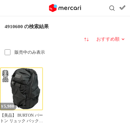
4910600 の検索結果
並び替え
販売中のみ表示
5,980
¥
【美品】 BURTON バー
トン リュック バックパ
ック Kilo Pack キロパッ