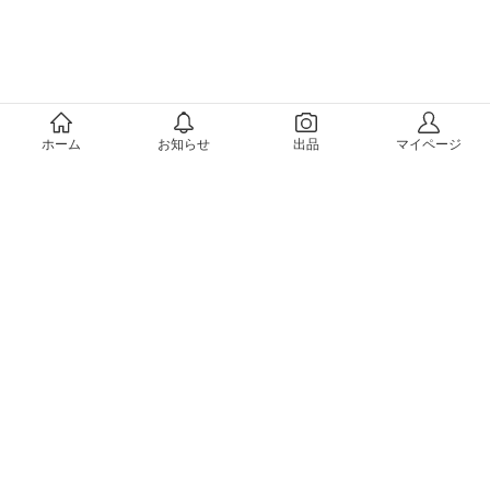
メルカリについて
ホーム
お知らせ
出品
マイページ
会社概要（運営会社）
採用情報
プレスリリース
公式ブログ
プレスキット
メルカリUS
メルカリShops
m department（エムデパ）
ヘルプ
ヘルプセンター（ガイド・お問い合わせ）
メルカリShopsでショップを開設する
メルカリShops ショップ管理画面にログイン
メルカリShops出店者向けガイド
お問い合わせ一覧