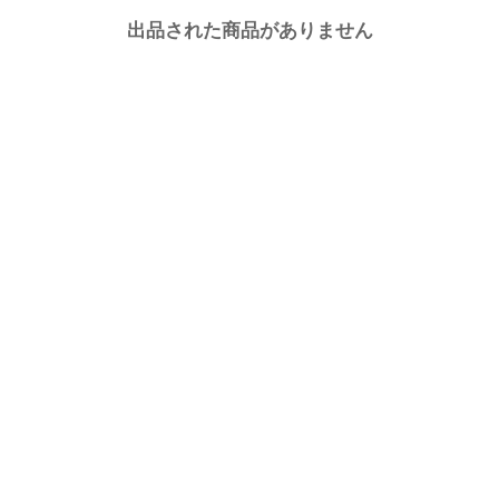
出品された商品がありません