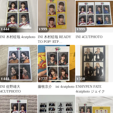
444
999
999
¥
¥
¥
INI 木村柾哉 4cutphoto
INI 木村柾哉 READY
INI 4CUTPHOTO
TO POP! RTP
4CUTPHOTO
444
777
350
¥
¥
¥
INI 佐野雄大
藤牧京介 ini 4cutphoto
ENHYPEN FATE
4CUTPHOTO
4cutphoto ジェイク