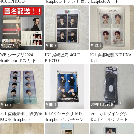
4CUTPHOTO
4cutphoto トレカ 川西拓
4cutphotoカード
実
1,777
400
333
¥
¥
¥
WEiシーグリ2024
INI 尾崎匠海 4CUT
JO1 與那城奨 KIZUNA
4cutPhoto ポスカ トレ
PHOTO
4cut
カ ドンハン まとめ売り
555
888
3,500
¥
¥
現在 ¥
JO1 佐藤景瑚 川西拓実
RIIZE シーグリ MD
seo inguk ソイングク
KCON 4cutphoto
4cutphoto ソンチャン
4CUTPHOTO フォトキ
ーホルダー