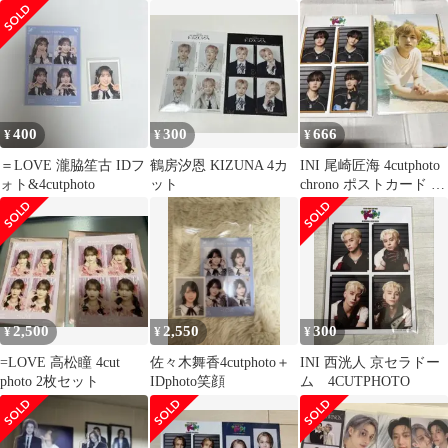
ン チャンビン
ト
400
300
666
¥
¥
¥
＝LOVE 瀧脇笙古 IDフ
鶴房汐恩 KIZUNA 4カ
INI 尾崎匠海 4cutphoto
ォト&4cutphoto
ット
chrono ポストカード セ
ット
2,500
2,550
300
¥
¥
¥
=LOVE 高松瞳 4cut
佐々木舞香4cutphoto＋
INI 西洸人 京セラドー
photo 2枚セット
IDphoto笑顔
ム 4CUTPHOTO