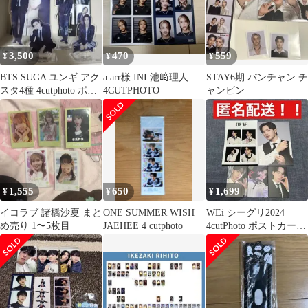
3,500
470
559
¥
¥
¥
BTS SUGA ユンギ アク
a.arr様 INI 池﨑理人
STAY6期 バンチャン チ
スタ4種 4cutphoto ポス
4CUTPHOTO
ャンビン
トカード付き
1,555
650
1,699
¥
¥
¥
イコラブ 諸橋沙夏 まと
ONE SUMMER WISH
WEi シーグリ2024
め売り 1〜5枚目
JAEHEE 4 cutphoto
4cutPhoto ポストカード
トレカ ジュンソ⑳