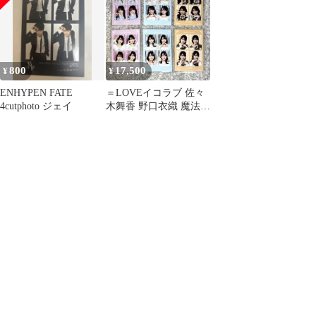
800
17,500
¥
¥
ENHYPEN FATE
＝LOVEイコラブ 佐々
4cutphoto ジェイ
木舞香 野口衣織 魔法少
女 4カット 宝石衣装 貴
族衣装