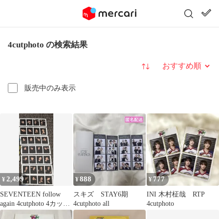
4cutphoto の検索結果
並び替え
販売中のみ表示
2,499
888
777
¥
¥
¥
SEVENTEEN follow
スキズ STAY6期
INI 木村柾哉 RTP
again 4cutphoto 4カット
4cutphoto all
4cutphoto
フォト