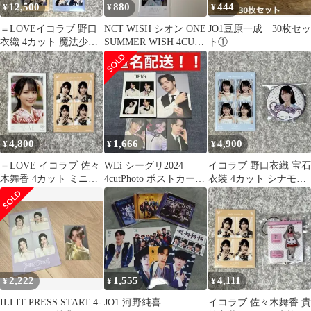
12,500
880
444
¥
¥
¥
＝LOVEイコラブ 野口
NCT WISH シオン ONE
JO1豆原一成 30枚セッ
衣織 4カット 魔法少女
SUMMER WISH 4CUT
ト①
宝石 貴族衣装 レコ大衣
PHOTO
装
4,800
1,666
4,900
¥
¥
¥
＝LOVE イコラブ 佐々
WEi シーグリ2024
イコラブ 野口衣織 宝石
木舞香 4カット ミニフ
4cutPhoto ポストカード
衣装 4カット シナモン
ォト 貴族 この空がトリ
トレカ ジュンソ⑲
缶バッジ 宝石 シナモロ
ガー
ール
2,222
1,555
4,111
¥
¥
¥
ILLIT PRESS START 4-
JO1 河野純喜
イコラブ 佐々木舞香 貴