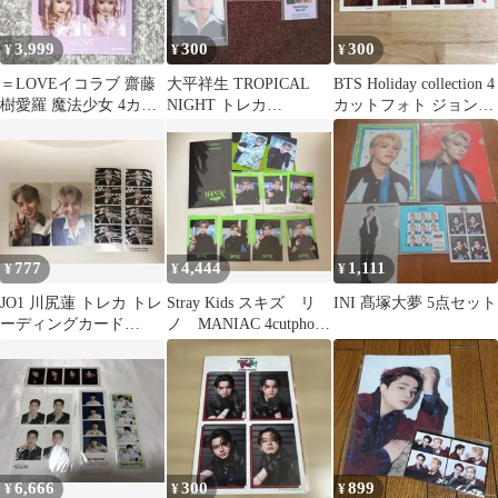
3,999
300
300
¥
¥
¥
＝LOVEイコラブ 齋藤
大平祥生 TROPICAL
BTS Holiday collection 4
樹愛羅 魔法少女 4カッ
NIGHT トレカ
カットフォト ジョング
ト アリーナツアー
4cutphoto
ク
vol.1
777
4,444
1,111
¥
¥
¥
JO1 川尻蓮 トレカ トレ
Stray Kids スキズ リ
INI 髙塚大夢 5点セット
ーディングカード
ノ MANIAC 4cutphoto
4cutPhoto まとめ売り
ポラ 等
6,666
300
899
¥
¥
¥