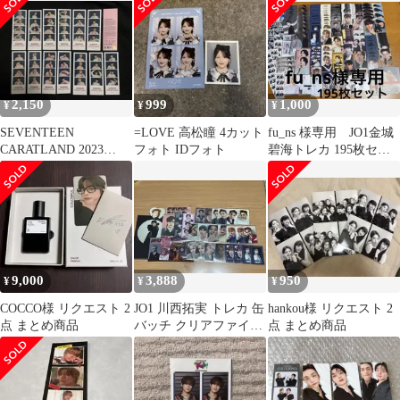
2,150
999
1,000
¥
¥
¥
SEVENTEEN
=LOVE 高松瞳 4カット
fu_ns 様専用 JO1金城
CARATLAND 2023
フォト IDフォト
碧海トレカ 195枚セッ
4cutphoto
ト
9,000
3,888
950
¥
¥
¥
COCCO様 リクエスト 2
JO1 川西拓実 トレカ 缶
hankou様 リクエスト 2
点 まとめ商品
バッチ クリアファイル
点 まとめ商品
まとめ売り