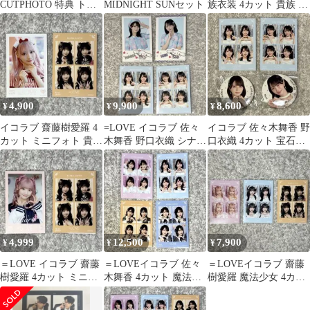
CUTPHOTO 特典 トレ
MIDNIGHT SUNセット
族衣装 4カット 貴族 ミ
カ ミンジュ
ニくじ 仲直りシューク
リーム
4,900
9,900
8,600
¥
¥
¥
イコラブ 齋藤樹愛羅 4
=LOVE イコラブ 佐々
イコラブ 佐々木舞香 野
カット ミニフォト 貴族
木舞香 野口衣織 シナモ
口衣織 4カット 宝石衣
仲直りシュークリーム
ン フォトカード 4カッ
装 缶バッジ セット 缶
貴族衣装
ト
バッチ
4,999
12,500
7,900
¥
¥
¥
＝LOVE イコラブ 齋藤
＝LOVEイコラブ 佐々
＝LOVEイコラブ 齋藤
樹愛羅 4カット ミニフ
木舞香 4カット 魔法少
樹愛羅 魔法少女 4カッ
ォト 貴族衣装 ヒロイン
女 宝石 貴族衣装 レコ
ト 宝石衣装 貴族衣装
ズ
大衣装
セット