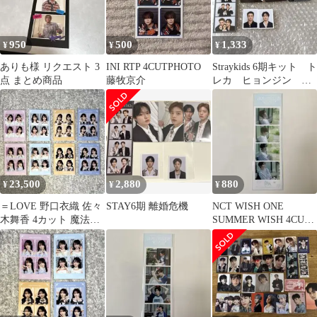
950
500
1,333
¥
¥
¥
ありも様 リクエスト 3
INI RTP 4CUTPHOTO
Straykids 6期キット ト
点 まとめ商品
藤牧京介
レカ ヒョンジン ア
イエン
23,500
2,880
880
¥
¥
¥
＝LOVE 野口衣織 佐々
STAY6期 離婚危機
NCT WISH ONE
木舞香 4カット 魔法少
SUMMER WISH 4CUT
女 宝石 貴族衣装 レコ
PHOTO リョウ
大