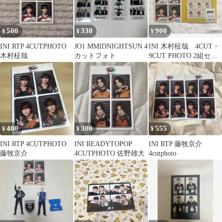
500
330
900
¥
¥
¥
INI RTP 4CUTPHOTO
JO1 MMIDNIGHTSUN 4
INI 木村柾哉 4CUT・
木村柾哉
カットフォト
9CUT PHOTO 2組セッ
ト
400
300
555
¥
¥
¥
INI RTP 4CUTPHOTO
INI READYTOPOP
INI RTP 藤牧京介
藤牧京介
4CUTPHOTO 佐野雄大
4cutphoto