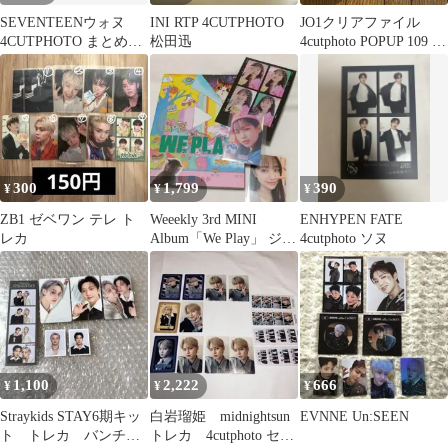
SEVENTEENウォヌ
INI RTP 4CUTPHOTO
JO1クリアファイル
4CUTPHOTO まとめ売
松田迅
4cutphoto POPUP 109 鶴
り
房汐恩 白岩瑠姫
300
1,799
390
¥
¥
¥
ZB1 ゼベワン テレ ト
Weeekly 3rd MINI
ENHYPEN FATE
レカ
Album「We Play」 ジハ
4cutphoto ソヌ
ン
1,100
2,222
666
¥
¥
¥
Straykids STAY6期キッ
白岩瑠姫 midnightsun
EVNNE Un:SEEN
ト トレカ バンチャ
トレカ 4cutphoto セッ