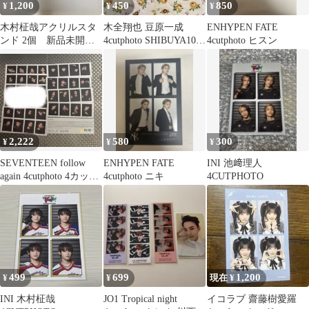
1,200
450
850
¥
¥
¥
木村柾哉アクリルスタ
木全翔也 豆原一成
ENHYPEN FATE
ンド 2個 新品未開封
4cutphoto SHIBUYA109
4cutphoto ヒスン
4CUTPHOTO
POPUP
2,222
580
300
¥
¥
¥
SEVENTEEN follow
ENHYPEN FATE
INI 池﨑理人
again 4cutphoto 4カット
4cutphoto ニキ
4CUTPHOTO
フォト
499
699
1,200
¥
¥
現在 ¥
INI 木村柾哉
JO1 Tropical night
イコラブ 齋藤樹愛羅