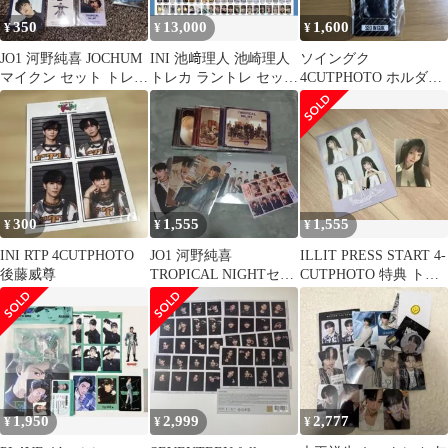
350
13,000
1,600
¥
¥
¥
JO1 河野純喜 JOCHUM
INI 池﨑理人 池崎理人
ソイングク
マイクン セット トレカ
トレカ ラントレ セット
4CUTPHOTO ホルダー
4cut 3cut
まとめ売り
セット
300
1,555
1,555
¥
¥
¥
INI RTP 4CUTPHOTO
JO1 河野純喜
ILLIT PRESS START 4-
後藤威尊
TROPICAL NIGHTセッ
CUTPHOTO 特典 トレ
ト
カ ユナ
1,950
2,999
2,777
¥
¥
¥