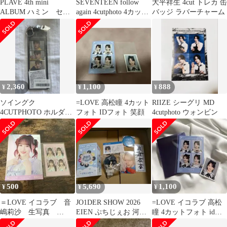
PLAVE 4th mini
SEVENTEEN follow
大平祥生 4cut トレカ 缶
ALBUM ハミン セッ
again 4cutphoto 4カット
バッジ ラバーチャーム
ト
フォト
2,360
1,100
888
¥
¥
¥
ソイングク
=LOVE 高松瞳 4カット
RIIZE シーグリ MD
4CUTPHOTO ホルダー
フォト IDフォト 笑顔
4cutphoto ウォンビン
セット フォトキーホル
ダー
500
5,690
1,100
¥
¥
¥
＝LOVE イコラブ 音
JO1DER SHOW 2026
=LOVE イコラブ 高松
嶋莉沙 生写真
EIEN ぷちじぇお 河野
瞳 4カットフォト idフ
4cutphoto
純喜
ォト まとめ売り