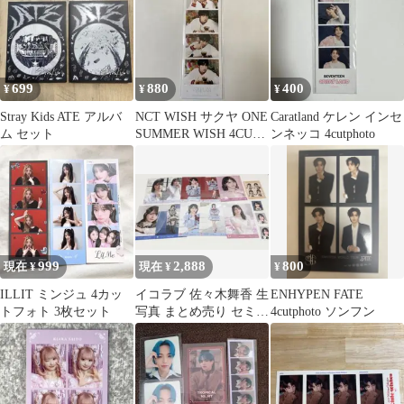
699
880
400
¥
¥
¥
Stray Kids ATE アルバ
NCT WISH サクヤ ONE
Caratland ケレン インセ
ム セット
SUMMER WISH 4CUT
ンネッコ 4cutphoto
PHOTO
999
2,888
800
現在 ¥
現在 ¥
¥
ILLIT ミンジュ 4カッ
イコラブ 佐々木舞香 生
ENHYPEN FATE
トフォト 3枚セット
写真 まとめ売り セミコ
4cutphoto ソンフン
ンプ 4cut IDフォト