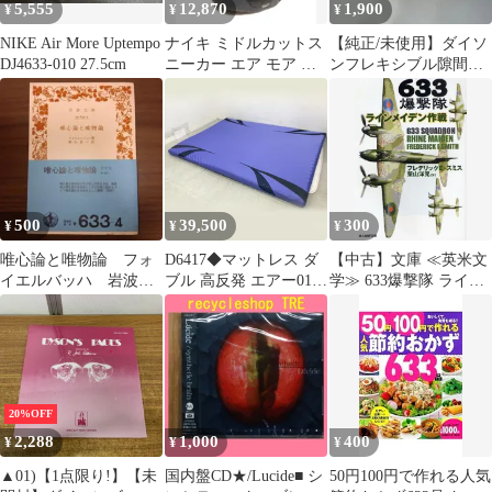
5,555
12,870
1,900
¥
¥
¥
NIKE Air More Uptempo
ナイキ ミドルカットス
【純正/未使用】ダイソ
DJ4633-010 27.5cm
ニーカー エア モア ア
ンフレキシブル隙間ノ
ップテンポ 96 DJ4633-
ズル917633-01 アタッ
010 メンズ SIZE 27.0
チメント
NIKE
500
39,500
300
¥
¥
¥
唯心論と唯物論 フォ
D6417◆マットレス ダ
【中古】文庫 ≪英米文
イエルバッハ 岩波文
ブル 高反発 エアー01
学≫ 633爆撃隊 ライン
庫
ブルー/ハード 敷き布団
メイデン作戦
軽量 丸めて保管可能 日
本製 眠りを深くする 特
殊立体波形凹凸構造 通
気性 快眠サポート 西
川・HC29701633B
20%OFF
2,288
1,000
400
¥
¥
¥
▲01)【1点限り!】【未
国内盤CD★/Lucide■ シ
50円100円で作れる人気