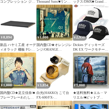
コンプレッション ジュ
Thousand Suns/■リンキ
ックス/DMX■ Grand
ニアショートタイツ キ
ン・パーク/Linkin
Champ
ッズ 小学生 インナー
Park【0093624963332/
【4400633692/00440063
スパッツ ウェア 練習
】F04565
36923】P75600
トレーニング クラブ 部
活 吸水速乾 ワンポイン
ト ロゴ ショーツ
656334 01 プーマ レッ
8,894
1,000
2,930
¥
¥
¥
ド×プーマ
新品 ハヤミ工産 オーデ
国内盤CD★オレンジレ
Dickies ディッキーズ
ィオラック 棚板 FG-
ンジ/ORANGE
DK EX ワークモチーフ
633/FG-635用 ブラック
RANGE■ O2
メッシュキャップ アウ
FGP-01
【SRCL6791/498800903
トドア タウン カジュア
9633】P77200
ル ストリート UV対策
57～59cm 81633700
1,000
3,854
1,000
¥
¥
¥
国内盤CD★足立佳奈/■
白光(HAKKO) こて台
★送料無料★エル・マ
フレーフレーわたし
FX-600/FX-
リエル/■ピットブ
【SECL2248/454736633
601/PRESTO/DASH用
ル/Pitbull【49880025018
2650】P56386
633-01 0
09/VICP63399】F03677