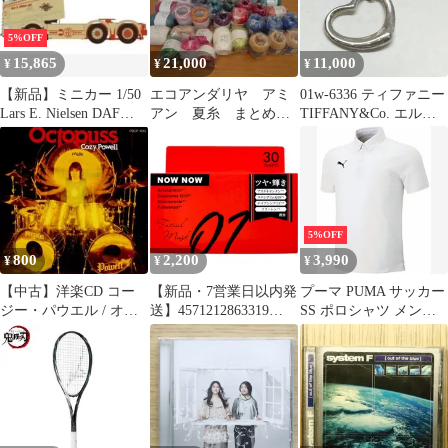
5%OFF
15,865
21,000
11,000
¥
¥
¥
【新品】ミニカー 1/50
エコアンダリヤ アミ
01w-6336 ティファニー
Lars E. Nielsen DAF
アン 夏糸 まとめ売
TIFFANY&Co. エル
XG+ 6X2 TAG AXLE
り
サ・ペレッティ オープ
[01-4633]
ンハートネックレス シ
ルバー925 箱・保存袋
あり レディース ネック
レス 【中古品】
5%OFF
800
2,200
3,990
¥
¥
¥
【中古】洋楽CD コー
【新品・7営業日以内発
プーマ PUMA サッカー
ジー・パウエル / オク
送】4571212863319
SS ポロシャツ メンズ
トパス
NOWNOW FACIAL
トップス 襟 ワンポイン
MASK ナウナウフェイ
ト ロゴ ウェア 吸水速
スマスク 01 レッド 30
乾 ゴルフ ドライニット
枚入【沖縄離島販売不
ショートスリーブ ボタ
可】
ンダウンポロシャツ 普
段着 日常生活 656336
01 ホワイト