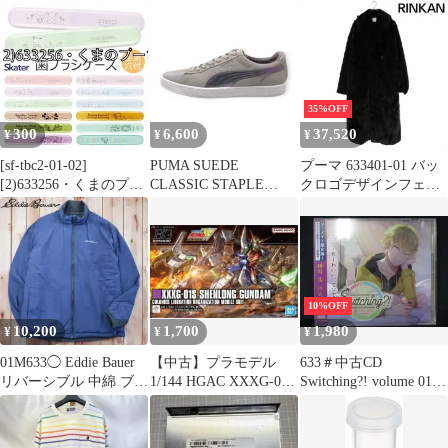
スマスク 01 レッド 30
ST-01 LID BREAK ピザ
チーフ メッシュキャッ
枚入 4571212863319 ×2
プリントTシャツ メン
プ アウトドア タウン
セット
ズ M ベージュ系 E
カジュアル UV対策 57
【1602190006337】
～59cm 81633500
35%OFF
300
6,600
37,520
¥
¥
¥
[sf-tbc2-01-02]
PUMA SUEDE
プーマ 633401-01 バッ
[2)633256・くまのプー
CLASSIC STAPLE
クロゴデザインフェイ
さん]
PIGEON GREY サイズ
クファーコート メンズ
28.0cm 366334-01 箱無
L
プーマ スエード クラシ
ック ステイプル ピジョ
ン スニーカー 大名店
10%OFF
10,200
1,700
1,980
¥
¥
¥
01M633◯ Eddie Bauer
【中古】プラモデル
633＃中古CD
リバーシブル 中綿 ブル
1/144 HGAC XXXG-01S
Switching?! volume 01
ゾン ジャケット
シェンロンガンダム
桃井歩の場合(CV：天
「新機動戦記ガンダム
野晴)[アニメイト限定
W」 [5063364]
盤] ※未開封品