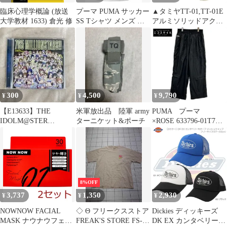
臨床心理学概論 (放送
プーマ PUMA サッカー
▲タミヤTT-01,TT-01E
大学教材 1633) 倉光 修
SS Tシャツ メンズ フ
アルミソリッドアクス
ットサル トップス 半袖
ル,イーグル3633U（特
吸汗 速乾 ドライ トレ
定記録郵便）
ーニング 練習 クラブ
部活 チーム サークル
ロゴ ウェア 着替え
656335 01
PUMAWHITE
300
4,500
9,790
¥
¥
¥
【E13633】THE
米軍放出品 陸軍 army
PUMA プーマ
IDOLM@STER
ターニケット&ポーチ
×ROSE 633796-01T7
MILLION LIVE!」THE
RELAXED TRACK
PANTS WV PUMA
BLACK M
8%OFF
3,737
1,350
2,930
¥
¥
¥
NOWNOW FACIAL
◇ Θ フリークスストア
Dickies ディッキーズ
MASK ナウナウフェイ
FREAK'S STORE FS-
DK EX カンタベリーモ