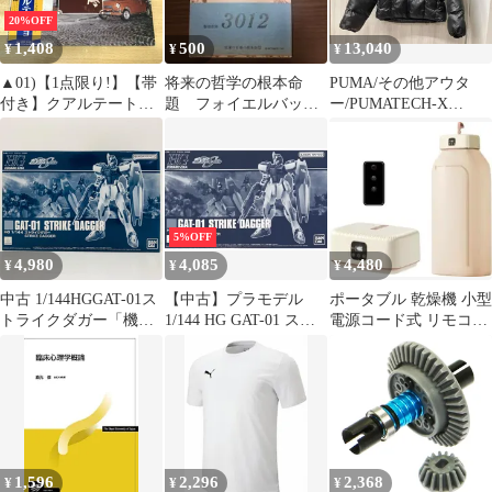
20%OFF
1,408
500
13,040
¥
¥
¥
▲01)【1点限り!】【帯
将来の哲学の根本命
PUMA/その他アウタ
付き】クアルテート・
題 フォイエルバッ
ー/PUMATECH-X
ポルテーニョ/アルゼン
ハ 植村晋六 岩波文
PUFFER JACKET
チン・タンゴ・シリー
庫
633981 01BK Sサイズ
ズ/CUARTETO
PORTENO/MP-2633/LP
レコード/国内盤/A
5%OFF
4,980
4,085
4,480
¥
¥
¥
中古 1/144HGGAT-01ス
【中古】プラモデル
ポータブル 乾燥機 小型
トライクダガー「機動
1/144 HG GAT-01 スト
電源コード式 リモコン
戦士ガンダムSEED」プ
ライクダガー 「機動戦
付き 2段階風速 タイマ
レミアムバンダイ限定
士ガンダムSEED」 プ
ー
[5063342]
レミアムバンダイ限定
[5063342]
1,596
2,296
2,368
¥
¥
¥