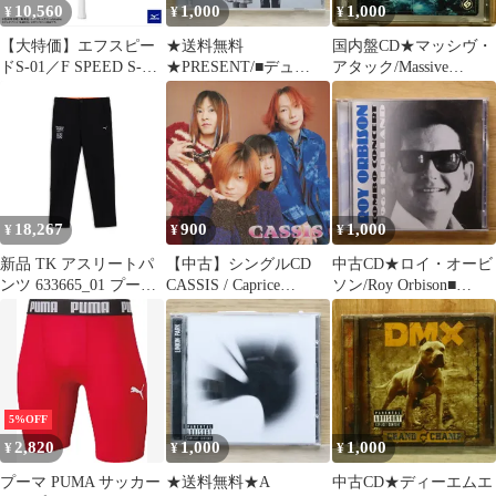
10,560
1,000
1,000
¥
¥
¥
【大特価】エフスピー
★送料無料
国内盤CD★マッシヴ・
ドS-01／F SPEED S-01
★PRESENT/■デュ
アタック/Massive
炭治郎モデル
ー/Dew【498800256899
Attack■ アウト・オブ・
63JTN26330 00Ｘ
4/VICL63330】D05349
ザ・ブルー
【CTCR11063/49458171
10633】S72074
18,267
900
1,000
¥
¥
¥
新品 TK アスリートパ
【中古】シングルCD
中古CD★ロイ・オービ
ンツ 633665_01 プーマ
CASSIS / Caprice
ソン/Roy Orbison■
ブラック_M
Rhyme/Ready Lies/Scene
Combo Concert: Holland
1965
【HCC1965D/063325165
0221】V76330
5%OFF
2,820
1,000
1,000
¥
¥
¥
プーマ PUMA サッカー
★送料無料★A
中古CD★ディーエムエ