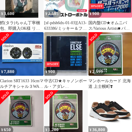
上品 華やか きれいめ
10%OFF
コーデ オフィスカジュ
3,600
2,585
900
¥
¥
¥
アル ★ ■◇
鱈(タラ)ちゃん丁寧梱
[sf-pdsh6dx-01-03][A13-
国内盤CD★オムニバ
包、即購入OK様 リク
633386/ミッキー＆フレ
ス/Various Artists■ パラ
エスト 5点 まとめ商品
ンズ]
パラ★パニック2000
VOL.2
【PHCL4012/498801151
2018】H06335
10%OFF
7,880
900
2,599
¥
¥
¥
Clarion SRT1633 16cmマ
中古CD★キャノンボー
マンホールカード 北海
ルチアキシャル３WAY
ル・アダレ
道 上士幌町❣️
スピーカー
イ/Cannonball Adderley■
Somethin' Else
【DIDX899/0077774633
826】F00099
650
1,200
36,800
¥
¥
¥