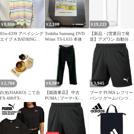
8,800
2,100
19,223
¥
¥
¥
01w-6339 アベイシング
Toshiba Samsung DVD
【新品・2営業日で発
エイプ A BATHING
Writer TS-L633 本体
送】アズワン 自動分析
APE GRADIENT
用サンプルカップ 4mL
RAINBOW レインボー
MS-40NCG0633019-694-
ストライプ 長袖Tシャ
01
ツ ロゴ入り袋付き アイ
ボリー サイズXL メン
ズ 長袖Ｔシャツ コット
ン 001LTM301303M
2,784
6,980
3,945
¥
¥
¥
【中古品】
白光(HAKKO) こて台
【姫路東店】 中古
プーマ PUMA レフリー
FX-600/FX-
PUMA | プーマ×X-
パンツ ゲームパンツ
601/PRESTO/DASH用
LARGE パンツ 633588-
(656330)、(01)ﾌﾞﾗｯｸ
633-01 1
01 ブラック サイズ：L
【107】