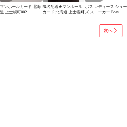
マンホールカード 北海
匿名配送★マンホール
ボス レディース シュー
道 上士幌町002
カード 北海道 上士幌町
ズ スニーカー Boss
Skylar Runn Memxmt
10263307 01 LowTop
Trainers Womens
次へ
Medium Beige ベージュ