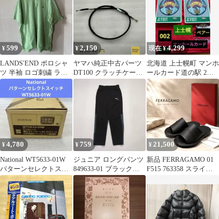
599
2,150
4,299
¥
¥
現在 ¥
LANDS'END ポロシャ
ヤマハ純正中古パーツ
北海道 上士幌町 マンホ
ツ 半袖 ロゴ刺繍 ライ
DT100 クラッチケーブ
ールカード道の駅 2枚
トグリーン ゴルフ
ル 437-26335-01
セット✨️002配布終了カ
RXBI22353
ード✨️
4,780
759
21,500
¥
¥
¥
National WT5633-01W
ジュニア ロングパンツ
新品 FERRAGAMO 01
パターンセレクトスイ
849633-01 ブラック
F515 763358 スライド
ッチ
140cm
サンダル US7