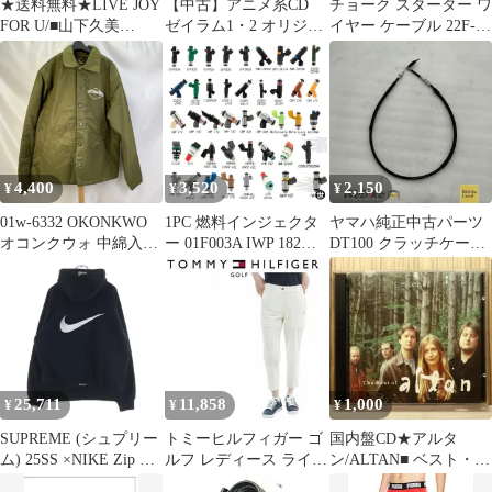
★送料無料★LIVE JOY
【中古】アニメ系CD
チョーク スターター ワ
FOR U/■山下久美
ゼイラム1・2 オリジナ
イヤー ケーブル 22F-
子/Kumiko
ルサウンドトラック
26331-01 ヤマハ 純正
Yamashita【4988006089
タウンメイト T50 T80
792/TOCT6330】
B級品 訳あり 新品 未使
G02317
用 #R20260530
4,400
3,520
2,150
¥
¥
¥
01w-6332 OKONKWO
1PC 燃料インジェクタ
ヤマハ純正中古パーツ
オコンクウォ 中綿入り
ー 01F003A IWP 182
DT100 クラッチケーブ
ミリタリージャケット
IWP 176 IWP 065
ル 437-26335-01
アウター グリーン サイ
8200132259 01F023
RXBI22354
ズXL メンズ ナイロン
17103677 96620255
【中古品】
35310-02900 35310-
22600 17124782 963348
25,711
11,858
1,000
¥
¥
¥
SUPREME (シュプリー
トミーヒルフィガー ゴ
国内盤CD★アルタ
ム) 25SS ×NIKE Zip Up
ルフ レディース ライト
ン/ALTAN■ ベスト・プ
Hooded Sweatshirt ロゴ
ウーブン 七分丈パンツ
ラス・ライヴ