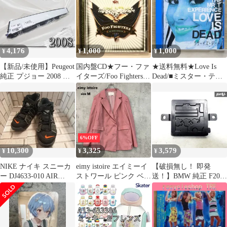
4,176
1,000
1,000
¥
¥
¥
【新品/未使用】Peugeot
国内盤CD★フー・ファ
★送料無料★Love Is
純正 プジョー 2008 フ
イターズ/Foo Fighters■
Dead/■ミスター・ティ
ロント 右 ドア トリム
イン・ユア・オナー
ー・エクスペリエン
パネル 96758633XK
【BVCP28050/49880176
ス/Mr. T
9675863377 棚
33014】U73395
Experience【0763361013
422/IFPIL791】G02347
6%OFF
10,300
3,325
3,579
¥
¥
¥
NIKE ナイキ スニーカ
eimy istoire エイミーイ
【破損無し！ 即発
ー DJ4633-010 AIR
ストワール ピンク ベー
送！】BMW 純正 F20
MORE UPTEMPO メイ
シックダブルテーラー
Mスポーツ インテグレ
ドユアルック スポーツ
ドジャケット アウター
ーテッドサプライモジ
Mサイズ クラシック デ
ュール 12637633242 F11
ザインボタン フラップ
F30 F10 F01 E70 MT25
ポケット 1123101633-0
前期