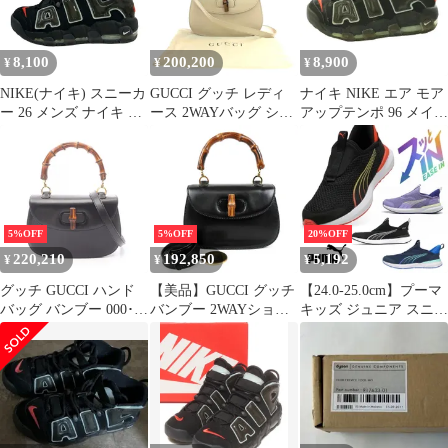
8,100
200,200
8,900
¥
¥
¥
NIKE(ナイキ) スニーカ
GUCCI グッチ レディ
ナイキ NIKE エア モア
ー 26 メンズ ナイキ エ
ース 2WAYバッグ ショ
アップテンポ 96 メイド
ア モア アップテンポ
ルダーバッグ バンブー
ユー ルック AIR MORE
'96 DJ4633-010 黒×ダー
バッグ 000 01 0633 ベ
UPTEMPO Made You
クグレー×マルチ ハイ
ージュ
Look スニーカー US9
カット/2021年
27cm 黒 ブラック 赤 レ
ッド dj4633-010 /SS
■OS ■GY01
5%OFF
5%OFF
20%OFF
220,210
192,850
5,192
¥
¥
¥
グッチ GUCCI ハンド
【美品】GUCCI グッチ
【24.0-25.0cm】プーマ
バッグ バンブー 000･
バンブー 2WAYショル
キッズ ジュニア スニー
01･0633 ブラック レザ
ダー ハンドバッグ レザ
カー 男の子 女の子 ス
ー バンブー 2wayショ
ー×ウッド 000・01・
リッポン 黒 PUMA ク
ルダー レディース Used
0633【JE66】
ルーズ プロフォーム イ
A
ーズイン 397633 EASE
IN 履きやすい 靴 クッ
ション性