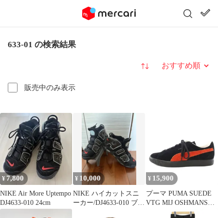
633-01 の検索結果
並び替え
販売中のみ表示
7,800
10,000
15,900
¥
¥
¥
NIKE Air More Uptempo
NIKE ハイカットスニ
プーマ PUMA SUEDE
DJ4633-010 24cm
ーカー/DJ4633-010 ブラ
VTG MIJ OSHMANS
ック レッド（箱無し）
SMU スニーカー シュ