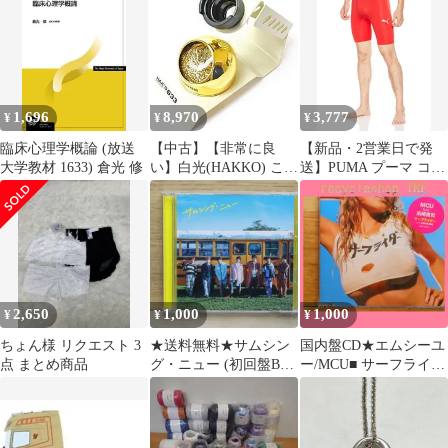
デザイン ジップアップ
TOMMY HILFIGER
【MSI30097/4938167006
フーデッド スウェット
GOLF THLA633 2026年
633】Z53637
パーカー ブラック
春夏モデル オフホワイ
HF9633-010
ト(01)
1,696
8,970
3,777
¥
¥
¥
臨床心理学概論 (放送
【中古】【非常に良
【新品・2営業日で発
大学教材 1633) 倉光 修
い】白光(HAKKO) こて
送】PUMA プーマ コン
台 633-01 bme6fzu
プレッション_ショート
タイツ (656333) 色 :
01PUMA_RED-P サイズ
: XXL
2,650
1,000
1,000
¥
¥
¥
ちょん様 リクエスト 3
★送料無料★サムシン
国内盤CD★エムシーユ
点 まとめ商品
グ・ニュー (初回盤B)/■
ー/MCU■ サーフライダ
ジャニーズWEST/ジャ
ー/6月の未完成
ニーズ
【BVCR19633/49880176
WEST【4582515770921/
25620】J02741
JECN0633】E03019