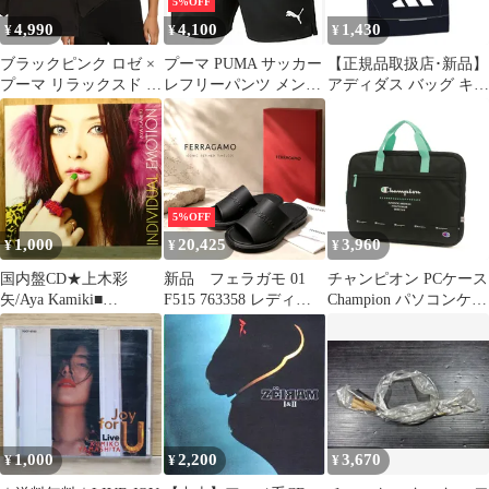
5%OFF
4,990
4,100
1,430
¥
¥
¥
ブラックピンク ロゼ ×
プーマ PUMA サッカー
【正規品取扱店･新品】
プーマ リラックスド T
レフリーパンツ メンズ
アディダス バッグ キッ
シャツ プーマブラック
フットサル レフェリー
ズ 子供靴 シューサック
PUMA ROSE
審判 半ズボン ボトムス
P1699 KV1633 adidas 6-
RELAXED TEE PUMA
吸水速乾 ドライ ポケッ
add-k-p1699-01
BLACK 633806-01 ウェ
ト付き 部活 クラブ活動
ア トップス Tシャツ 半
ハーフパンツ ショーツ
袖 ウィメンズ レディー
656330 01
5%OFF
ス コラボレーションモ
PUMABLACK
1,000
20,425
3,960
¥
¥
¥
デル
国内盤CD★上木彩
新品 フェラガモ 01
チャンピオン PCケース
矢/Aya Kamiki■
F515 763358 レディ
Champion パソコンケー
INDIVIDUAL
ス シャワーサンダル
ス ノートPC PC ケース
EMOTION【初回限定
スライドサンダル
B4 A4 通学 子供 キッズ
生産盤】 - 上木彩矢
GIUNEVAブラック
小学生 男の子 女の子
【AVCD23984/49880642
63306 ブラック(01)
39849】P76330
1,000
2,200
3,670
¥
¥
¥