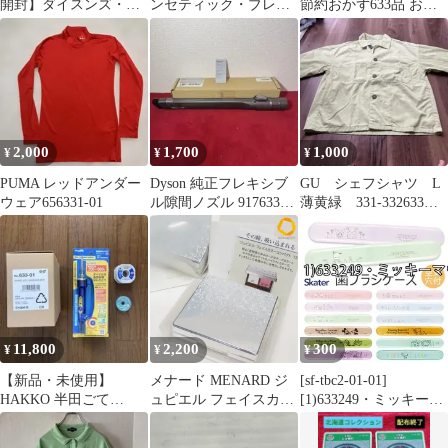
開封】ダイスンズ・フ
ンセティック・ブレイ
節約おかず633品 おい
ェイシズ/Dyson's
ン
しくて、食費も減る!!
Faces/US盤/米盤/LPレコ
【AMCM4336/49880294
ード/ソウル/DMC-SLP-
33633】R50865
76331/A
2,000
1,700
1,000
¥
¥
¥
PUMA レッドアンダー
Dyson 純正フレキシブ
GU シェフシャツ L
ウェア656331-01
ル隙間ノズル 917633-
薄黄緑 331-332633
01
（12-01）
11,800
2,200
300
¥
¥
¥
【新品・未使用】
メナード MENARD ジ
[sf-tbc2-01-01]
HAKKO 半田ごて
ュピエル フェイスカラ
[1)633249・ミッキーマ
FX600-02 コテ台 633-01
ー コンパクト 13 チー
ウス]
はんだ
ク 未使用 [z1026333]