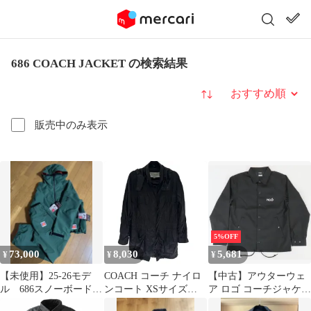
686 COACH JACKET の検索結果
並び替え
販売中のみ表示
5%OFF
73,000
8,030
5,681
¥
¥
¥
【未使用】25-26モデ
COACH コーチ ナイロ
【中古】アウターウェ
ル 686スノーボードウ
ンコート XSサイズ
ア ロゴ コーチジャケッ
ェア上下セット M
RN# 132154 ブラック
ト ブラック Sサイズ