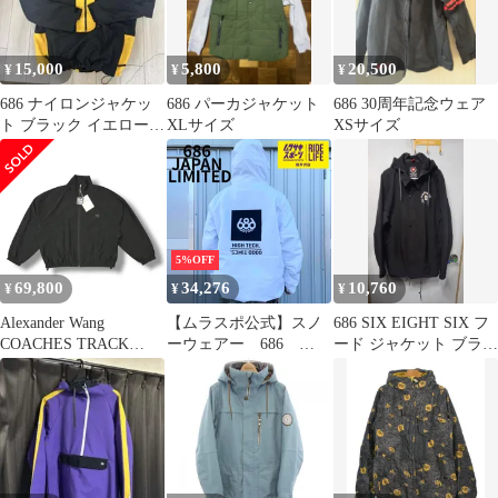
15,000
5,800
20,500
¥
¥
¥
686 ナイロンジャケッ
686 パーカジャケット
686 30周年記念ウェア
ト ブラック イエロー
XLサイズ
XSサイズ
スキー スノボ
5%OFF
69,800
34,276
10,760
¥
¥
¥
Alexander Wang
【ムラスポ公式】スノ
686 SIX EIGHT SIX フ
COACHES TRACK
ーウェアー 686
ード ジャケット ブラッ
JACKET WITH WANG
JAPAN LIMITED
ク
PUFF LOGO トラック
FOUNDATION SHELL
ジャケット アレキサン
JACKET Lサイズ
ダーワン 4WC3232071
MM3 20%OFF
ブラック XS
（6866M）