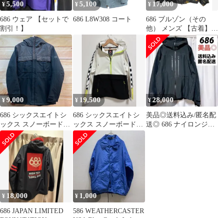
5,500
5,100
17,000
¥
¥
¥
686 ウェア 【セットで
686 L8W308 コート
686 ブルゾン（その
割引！】
他） メンズ 【古着】
【中古】【送料無料】
9,000
19,500
28,000
¥
¥
¥
686 シックスエイトシ
686 シックスエイトシ
美品◎送料込み/匿名配
ックス スノーボードジ
ックス スノーボードウ
送◎ 686 ナイロンジャ
ャケット ウェア S
ェア アジャケット S 室
ケット
内
18,000
1,000
¥
¥
686 JAPAN LIMITED
586 WEATHERCASTER