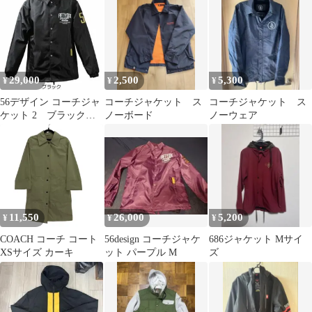
「NO.6」
29,000
2,500
5,300
¥
¥
¥
56デザイン コーチジャ
コーチジャケット ス
コーチジャケット ス
ケット 2 ブラック
ノーボード
ノーウェア
L（※インナープロテ
クター無）
11,550
26,000
5,200
¥
¥
¥
COACH コーチ コート
56design コーチジャケ
686ジャケット Mサイ
XSサイズ カーキ
ット パープル M
ズ