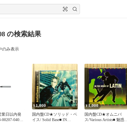
1 08 の検索結果
中のみ表示
1,000
1,000
¥
¥
営業日以内発
国内盤CD★ソリッド・ベ
国内盤CD★オムニバ
00207-04015
イス/ Solid Base■ IN
ス/Various Artists■ 魅惑
枚刃ロングネ
ACTION
ラテン・ミュージック