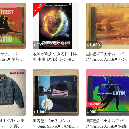
ＭＨＲＨ２３０
【AVCD17040/4988064170
【MVCM2203/49880670
１
401】S51501
152】Q53605
4015 【キャンセ
日進工具
沖縄離島販売不
597
1,000
¥
¥
★オムニバ
地球が燃えつきる日【洋
国内盤CD★オムニバ
Artists■ 情熱の
画 中古 DVD】レンタル
ス/Various Artists■ カン
ンス
落ち
リー・ヒッツ
/4988067040
【MVCM2402/49880670
9
145】T52762
10%OFF
1,000
900
¥
¥
01 LEVIS ハチ
国内盤CD★スガシカ
国内盤CD★オムニバ
ンテージ 裏地
オ/Suga Shikao■ FAMILY
ス/Various Artists■ 魅惑