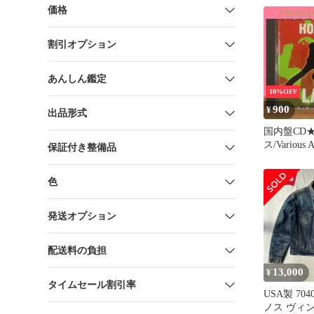
ックＥＭ 
価格
Φ０．４Ｘ
08002070
割引オプション
ル不可】 
TOOL【
可】
あんしん鑑定
10%OFF
900
¥
出品形式
国内盤CD
ス/Various 
保証付き整備品
ラテン・ダ
【MVCM2204
色
169】G2223
発送オプション
配送料の負担
13,000
¥
タイムセール割引率
USA製 704
ノス ヴィ