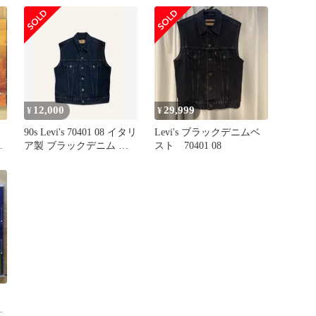
40
12,000
29,999
¥
¥
90s Levi's 70401 08 イタリ
Levi's ブラックデニムベ
ト
ア製 ブラックデニム ベ
スト 70401 08
スト
40
の