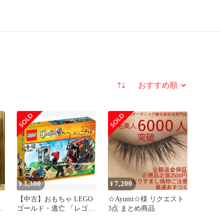
並び替え
3,300
7,200
¥
¥
【中古】おもちゃ LEGO
☆Ayumi☆様 リクエスト
の
ゴールド・逃亡 「レゴ
3点 まとめ商品
キャッスル」 70401