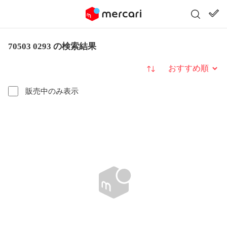
70503 0293 の検索結果
並び替え
販売中のみ表示