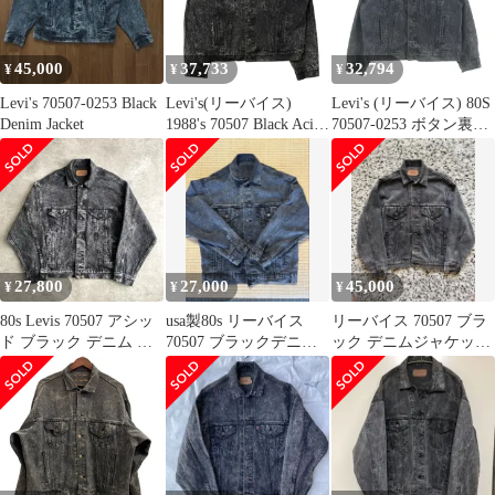
刻印527 【146-260403-
as-10-izu】
45,000
37,733
32,794
¥
¥
¥
Levi's 70507-0253 Black
Levi's(リーバイス)
Levi's (リーバイス) 80S
Denim Jacket
1988's 70507 Black Acid
70507-0253 ボタン裏
Wash Denim Jacket アシ
523 スモールe USA製
ッド ウォッシュ ブラッ
デニムトラッカー ジャ
ク デニム ジャケット
ケット ブラック
70507-0253 XL ブラッ
ク 80's 80年代 工場523
ヴィンテージ ケミカル
27,800
27,000
45,000
¥
¥
¥
80s Levis 70507 アシッ
usa製80s リーバイス
リーバイス 70507 ブラ
ド ブラック デニム ジ
70507 ブラックデニム
ック デニムジャケット
ャケット L
ジャケット
後染め USA製 Sサイズ