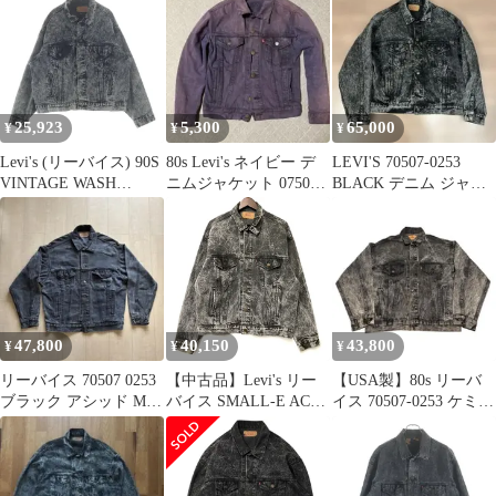
ク
25,923
5,300
65,000
¥
¥
¥
Levi's (リーバイス) 90S
80s Levi's ネイビー デ
LEVI'S 70507-0253
VINTAGE WASH
ニムジャケット 07507
BLACK デニム ジャケ
BLACK DENIM
0253 4th
ット ヴィンテージ
JACKET ヴィンテージ
ボタン裏715 ウォッシ
ュ デニム ジャケット
ブラック 70507‐0253
47,800
40,150
43,800
¥
¥
¥
リーバイス 70507 0253
【中古品】Levi's リー
【USA製】80s リーバ
ブラック アシッド Mサ
バイス SMALL-E ACID
イス 70507-0253 ケミカ
イズ80S USA製
WASH BLACK DENIM
ルウォッシュ S
JACKET 70507-0253 ア
シッドウォッシュ ブラ
ックデニムジャケット