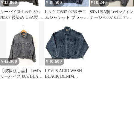
33,000
38,500
10,240
¥
¥
¥
リーバイス Levi's 80's
Levi’s 70507-0253 デニ
80’s USA製Levi’sヴィン
70507 後染め USA製 ブ
ムジャケット ブラック
テージ70507-0253アシ
ラックデニム 70507-
USA製 M
ッドブラックM
0253 ジャケット ブラッ
ク Lサイズ 201MT-5978
VB
42,900
40,600
¥
¥
【現状渡し品】 Levi's
LEVI'S ACID WASH
リーバイス 80's BLACK
BLACK DENIM
DENIM TRUCKER
JACKET
JACKET 70507-0253 ア
シッド ウォッシュ ブラ
ックデニム トラッカー
ジャケット アウター
777刻印 【146-260204-
rt-11-tag】